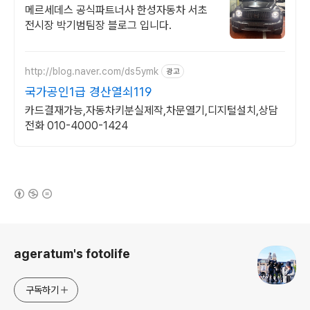
메르세데스 공식파트너사 한성자동차 서초
전시장 박기범팀장 블로그 입니다.
http://blog.naver.com/ds5ymk
광고
국가공인1급 경산열쇠119
카드결재가능,자동차키분실제작,차문열기,디지털설치,상담
전화 010-4000-1424
(새창열림)
로그 정보
ageratum's fotolife
구독하기