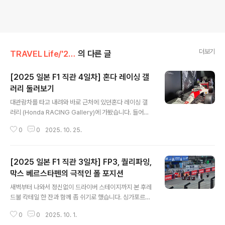
더보기
TRAVEL Life/'25 일본 나고야, F1 스즈카 GP
의 다른 글
[2025 일본 F1 직관 4일차] 혼다 레이싱 갤
러리 둘러보기
글 내용
대관람차를 타고 내려와 바로 근처에 있던혼다 레이싱 갤
러리 (Honda RACING Gallery)에 가봤습니다. 들어가
자마자 세나가 탔던 레이싱카부터 보이구요 각종 혼다 엔
0
0
2025. 10. 25.
진들도 전시되어 있고 예전의 레이싱카들을 볼 수 있어서
더 좋았던거 같아요 스즈카 서킷에 왔다면 꼭 한번 둘러보
셔야 할 곳이라 생각합니다
[2025 일본 F1 직관 3일차] FP3, 퀄리파잉,
막스 베르스타펜의 극적인 폴 포지션
글 내용
새벽부터 나와서 정신없이 드라이버 스테이지까지 본 후레
드불 칵테일 한 잔과 함께 좀 쉬기로 했습니다. 싱가포르때
와는 다르게 지붕까지 있는 자리라 정말 편하게 볼 수 있었
0
0
2025. 10. 1.
어요 포르쉐 레이싱 하는 것도 보고 FP3 시간이 슬슬 오니