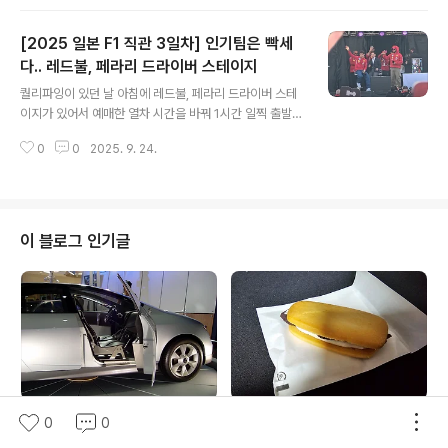
피트가 바빠지기 시작합니다., 그 전 연습 세션에서 레드플
랙이 많이 나온 탓에FP3에서 데이터를 최대한 많이 뽑으
[2025 일본 F1 직관 3일차] 인기팀은 빡세
려고 일찍 나오더라구요 근데 또 레드플랙..건조한 잔디밭
에 불이 붙어서 계속 레드플랙이 떴습니다. FP3를 보고 나
다.. 레드불, 페라리 드라이버 스테이지
글 내용
오니 넓은 광장에 사람이 정말 가득 차있었습니다.역시 퀄
퀄리파잉이 있던 날 아침에 레드불, 페라리 드라이버 스테
리파잉 데이부터가 진짜인 느낌이었어요 그리고 오후부터
이지가 있어서 예매한 열차 시간을 바꿔 1시간 일찍 출발을
본 게임..바로 퀄리파잉이 시작되려고 하고 있습니다. 잔디
했습니다. 전날 우연히 본 드라이버 스테이지가 생각보다
밭에 불이 붙어서 그런가 마샬들이 물을 뿌리고 있긴한데..
0
0
2025. 9. 24.
재밌더라구요. [2025 일본 F1 직관 2일차] 윌리엄스, 애
이렇게 쓰레기통에 물..
스턴마틴 드라이버 스테이지, FP1, FP2이제 본격적으로
스즈카 GP 공식 일정이 시작되는 날입니다.똑같은 시간에
스즈카서킷이노역에 도착했는데.. 비교도 안될 정도로 인
파가 늘어난 모습이었습니다. 돌아가는 JR선 티켓을 미리
이 블로그 인기글
판fotolife.tistory.com 그래서 제가 응원하는 페라리 드
라이버 스테이지는 포기 할 수 없어서한시간 일찍 가서 줄
을 서면 좀 더 앞에서 볼 수 있겠지? 라는..머리에 꽃을 가득
피우고 출발했습니다. 퀄리파잉이 있는 날부터 확실히 서
킷으로..
모터쇼 되돌아보기 - 국산차들의
[일본/삿포로] 삿포로 농학교 밀
0
0
잔치였던 2002 서울모터쇼
크쿠키 앙버터 샌드