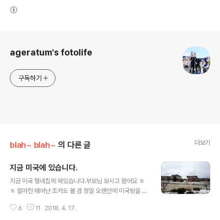
(새창열림)
로그 정보
ageratum's fotolife
구독하기
더보기
blah~ blah~
의 다른 글
지금 미국에 있습니다.
글 내용
지금 미국 형네집에 와있습니다.부모님 모시고 왔어요 ㅎ
ㅎ 얼마전 태어난 조카도 볼 겸 정말 오랜만에 미국땅을 다
시 밟았습니다. 약 3주 동안 있으려고 해요. 13시간이 느려
6
11
2018. 4. 17.
서 지금 화요일 오전 10시입니다. 그런데 4월 중순인데 눈