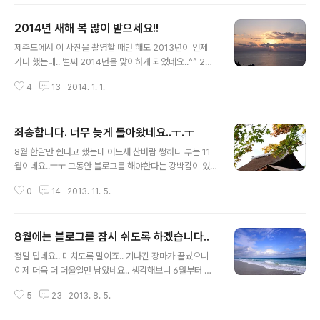
오는거 무엇.. 지난주에는 날씨 괜찮았다고 하는데..저희가
온다고 눈이 반겨주는건.... 전혀 반갑지 않은데..-_-;; 지금
2014년 새해 복 많이 받으세요!!
기온이 아침에는 영하 2도네요..;;겨울이 오는것인가 싶을
글 내용
정도.. 다음주에는 날이 풀린다는 이야기도 있긴한데..일기
제주도에서 이 사진을 촬영할 때만 해도 2013년이 언제
예보가 안 맞는건 미국도 마찬가지인거 같습니다 ㅋㅋ 암
가나 했는데.. 벌써 2014년을 맞이하게 되었네요..^^ 201
튼 미국에 있다보니 이야기를 많이 풀고 싶긴한데..상황이
3년에는 블로그에 많이 신경쓰지 못했는데, 2014년에는
블로그를 자유롭게 할 분위기는 아닌거 같아서..그래도 최
4
13
2014. 1. 1.
그것보단 조금 더 신경을 쓰도록 노력하겠습니다^^ 2014
대한 노력은 해보겠습니다 ㅎㅎ 그나저나 홍콩 여행기... 아
년 한해 이루고자 하시는 일 모두 잘 되시길 바라면서.. 새
그 전에 일본..
해 복 많이 받으세요!
죄송합니다. 너무 늦게 돌아왔네요..ㅜ.ㅜ
글 내용
8월 한달만 쉰다고 했는데 어느새 찬바람 쌩하니 부는 11
월이네요..ㅜㅜ 그동안 블로그를 해야한다는 강박감이 있
었나봐요.. 즐겁지는 않고 하던거니까 그냥 해야한다는 의
0
14
2013. 11. 5.
무감에 빠져서.. 그러다가 한번 놓으니 해방감에 빠져 계속
안하게 되더라구요..;; 3개월 넘게 쉬다보니 이제는 다시 블
로그를 하고 싶다는 생각이 들기 시작했습니다. 이제는 다
8월에는 블로그를 잠시 쉬도록 하겠습니다..
시 뛰어볼게요..^^ 물론 언제 다시 슬럼프에 빠질지는 모르
글 내용
겠지만..;;;;
정말 덥네요.. 미치도록 말이죠.. 기나긴 장마가 끝났으니
이제 더욱 더 더울일만 남았네요.. 생각해보니 6월부터 블
로그를 제대로 하지 못한 것 같아요.. 사실 6월에는 귀차니
5
23
2013. 8. 5.
즘이 발동해서 잘 안했었고, 7월에는 일이 너무 바빠서 제
대로 못했어요.. 그리고 8월이 되니 일 + 더위 탓에 퇴근하