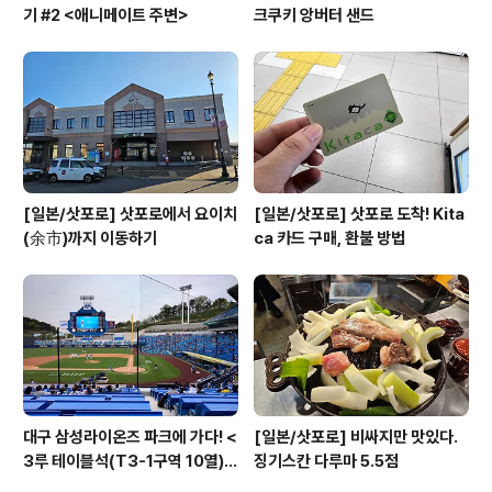
기 #2 <애니메이트 주변>
크쿠키 앙버터 샌드
[일본/삿포로] 삿포로에서 요이치
[일본/삿포로] 삿포로 도착! Kita
(余市)까지 이동하기
ca 카드 구매, 환불 방법
대구 삼성라이온즈 파크에 가다! <
[일본/삿포로] 비싸지만 맛있다.
3루 테이블석(T3-1구역 10열)
징기스칸 다루마 5.5점
시야>