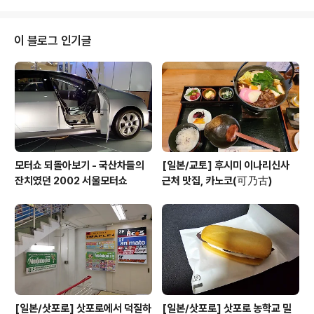
고 오면 솔직히 너무 피곤해요..ㅜ.ㅜ 아무래도 농장일을 하
다보니 하루종일 비닐하우스에 있다보면 정말 녹초가 되곤
합니다.. 그래서 일단은 8월 한달간은 블로그 생각을 접고
이 블로그 인기글
일만 하는게 나을 것 같았어요.. 어설프게 하느니 집중할 수
있을때까지 블로그를 쉬는게 맞다고 생각했습니다. 죄송하
지만 8월에는 생업에 집중하도록 하겠습니다. 9월에는 다
시 의욕을 찾고 열심히 하도록 노력할게요.. 그럼 더운 8월
무더위 건강하게..
모터쇼 되돌아보기 - 국산차들의
[일본/교토] 후시미 이나리신사
잔치였던 2002 서울모터쇼
근처 맛집, 카노코(可乃古)
[일본/삿포로] 삿포로에서 덕질하
[일본/삿포로] 삿포로 농학교 밀