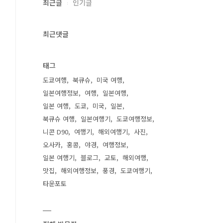
최근글
인기글
최근댓글
태그
도쿄여행
북큐슈
미국 여행
일본여행정보
여행
일본여행
일본 여행
도쿄
미국
일본
북큐슈 여행
일본여행기
도쿄여행정보
니콘 D90
여행기
해외여행기
사진
오사카
홍콩
야경
여행정보
일본 여행기
블로그
교토
해외여행
맛집
해외여행정보
풍경
도쿄여행기
타운포토