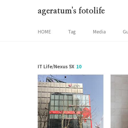
본문 바로가기
ageratum's fotolife
HOME
Tag
Media
G
IT Life/Nexus 5X
10