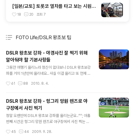
[일본/교토] 토롯코 열차를 타고 보는 시원한
풍경
18
20
조회
7
FOTO Life/DSLR 왕초보 팁
분류 전체보기
주요 글 목록
DSLR 왕초보 강좌 - 야경사진 잘 찍기 위해
알아둬야 할 기본사항들
글 내용
그동안 여행기 올리느라 정신이 없다보니 DSLR 왕초보강
좌를 거의 1년만에 올리네요.. 사실 이걸 올리고 또 언제 올
리게 될지는 모르겠지만..^^: 아무튼 시작해보겠습니다..ㅋ
작성시간
61
88
2010. 8. 4.
ㅋ 이번에는 야경사진을 잘 찍기위한 아주~ 기본적인 사항
에 대해 다뤄보겠습니다.. 제 생각으로는 여기서 말씀드리
는 사항만으로도 웬만한 야경사진을 얻을 수 있다고 생각
DSLR 왕초보 강좌 - 헝그리 망원 렌즈로 야
합니다..^^ 1. 삼각대는 필수 너무나 당연해서 웃음이 나시
구장에서 사진 찍기
겠지만.. 처음 DSLR이나 카메라를 접하시는 분들중에 왜
글 내용
사진이 흔들리는지 모르는 분이 계십니다. 바로 제가 그런
정말 오랜만에 DSLR 왕초보 강좌를 올리는군요..^^; 아홉
분(?)이었기 때문에..-_-;; 그 마음 잘 알죠..ㅋㅋ 처음 소니
번째 시간은 헝그리 망원 렌즈로 야구장에서 사진 찍는 법
F717로 사진생활을 시작했을때, 일주일도 안되서 친구들
에 대해 이야기 해보겠습니다..^^ 0. 들어가기 전에.. 갑자
작성시간
45
44
2009. 9. 28.
과의 술자리에 가져간 적이 있었는데요.. 어두운 술집에서
기 야구장에서 사진 찍는법에 대해 강좌를 하게된 이유는,