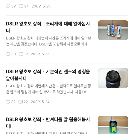
게 나오는 그 아웃포커싱에 대한 갈망이 컸던 기억이 있네
셔터의 속도 즉, 셔터가 열렸다가 닫히는 시간을 뜻합니다.
작성시간
39
34
2009. 5. 21.
요..^^ 암튼 DSLR로 기변을 하게 되는 가장 큰 이유중에
그러므로 셔터스피드가 빠르면 빨리 이동하는 피사체를 제
하나..
대로 포착 할 수 있다는 뜻이고 흔들림에도 덜 민감하겠죠?
반대로 셔터스피드가 느리면 빨리 이동하는 피사체를 포착
DSLR 왕초보 강좌 - 조리개에 대해 알아봅시
하면 원형이 제대로 안나오고 흔들림에도 민감할 것입니
다
다. 물론 단순히 피사체가 빨리 움직이는 피사체를 제대로
글 내용
포착 할 수 있느냐를 두고 셔터스피드를 설명하기엔 무리
DSLR 왕초보 강좌 다섯번째 시간은 조리개에 대해 알아보
가 있습니다. 상황에 따라 셔터스피드를 어떻게 조절하느
는 시간을 갖겠습니다. DSLR을 포함해서 처음으로 카메라
냐에 따라 얻을 수 있는 사진이 다르기 때문이죠..^^ 1. 셔터
를 사용하게 되면 이 조리개에 대한 개념이 잘 안잡히는데
작성시간
30
19
2009. 5. 15.
스피드가 빠르고 느리면 어떤 차이가? 아래 사진 시계의 초
요, 조리개한 한마디로 렌즈에서 빛의 양을 조절해 주는 것
침을 잘 봐주세요..^^ 그리고 촬영모..
이라고 보시면 됩니다. 1. F값? 조리개 값을 F값이라고도
하는데요, F값이 작으면 조리개가 열려있어 빛을 많이 받을
DSLR 왕초보 강좌 - 기본적인 렌즈의 명칭을
수 있고, F값이 크면 조리개가 닫혀져서 빛을 적게 받습니
알아봅시다
다. 빛을 많이 받을수 있느냐 적게 받을수 있느냐는 셔터스
글 내용
피드에 당연히 영향을 주겠죠? 2. 셔터스피드와의 관계?
DSLR 왕초보 강좌 네번째 시간은 기본적으로 알아두면 좋
만약 같은 밝기의 사진을 얻으려고 할때, F값이 작으면 빛
은 렌즈의 명칭에 대해 알아보도록 하겠습니다. 처음 DSL
을 많이 들어오니 셔터를 빨리 열었다 닫아도 될것이고, F
R을 접하면 그동안 용어들 때문에 더 어렵게 느껴지는데
작성시간
32
22
2009. 5. 14.
값이 크면 빛이 적게 들어오니 셔터를 오래 열었다가 닫아
요, 알고보면 별 거 없습니다..^^; 이 렌즈는 일명 카페렌즈
야겠죠? 만약 조리개 우..
로 불리는 니콘 35.2입니다.. 줌링 빼고는 다 있어서 예제
를 요걸로 사용했습니다..^^: ① 초점조절링 말 그대로 초
DSLR 왕초보 강좌 - 반셔터를 잘 활용해봅시
점을 맞출때 사용되는 링입니다. DSLR의 보급과 더불어
다!
대부분 오토포커싱을 사용하다보니 거의 사용할 일이 없
글 내용
죠..^^: ② 거리표시계 초점조절링을 돌리면 같이 돌게 되
DSLR 왕초보 강좌 세번째 시간은 반셔터 활용에 대해 알