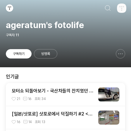
검색하기
티스토리
ageratum's fotolife
구독자
11
구독하기
방명록
신고하기 레이어
열기
인기글
모터쇼 되돌아보기 - 국산차들의 잔치였던 2
002 서울모터쇼
21
16
조회
34
[일본/삿포로] 삿포로에서 덕질하기 #2 <애
니메이트 주변>
16
14
조회
13