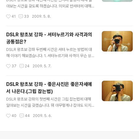
는데요, 초점이 맞는 거리를 보여준다고 생각하시면 됩니
아보는 시간을 갖도록 하겠습니다. 의외로 반셔터에 대해
다..^^ 최근에 나오는 보급형 렌즈들은 이 거리표시계도 없
잘 모르시는 분들이 꽤 계시더군요..^^ 간단히 말해 반셔터
작성시간
41
33
2009. 5. 8.
는게 많더라구요.. 오토포커싱을 사용하면 신경을 안써도
는 오토포커싱 카메라에서 초점을 맞출때 사용 하는 기능
되는 부분이다보니..^^:..
입니다. 즉, 디카 사용시 초점 맞출때 사용하는 기능이죠..^
^ 수동으로 초점을 맞출때는 렌즈의 초점링을 돌려가며 맞
DSLR 왕초보 강좌 - 셔터누르기와 사격과의
춰야하지만 자동으로 초점을 맞출때는 반셔터를 사용하면
공통점은?
되니 훨씬 편하겠죠?^^ 셔터를 살짝 누르면 '삐빅'하는 소
글 내용
리가 나게되죠? 그 상태에서 완전히 셔터를 누르면 사진이
DSLR 왕초보 강좌 두번째 시간은 셔터 누르는 방법에 대
찍히게 되는 거구요.. 완전히 누르지 않고 유지하고 있으면
해 이야기 해보겠습니다. 1. 셔터누르기와 사격이 무슨 상
반셔터 상황이 유지되는 것입니다. 반셔터가 유지 되고 있
관? 셔터누르기와 사격은 공통점이 있습니다..^^: 사격조교
작성시간
37
24
2009. 5. 7.
는 상황에선 초점이 맞춰진 상태가 계속 유지되므로, 반셔
에게 지겹도록 들었던 것은 방아쇠를 당길때 힘을 세게 주
터로 초점을 맞추고 구도를 바꿔..
지말고 무의식 격발을 하라는 것이었죠? 셔터도 그와 마찬
가지로 힘을 빼고 무의식적으로 살짝 누르는 것입니다. (그
DSLR 왕초보 강좌 - 좋은사진은 좋은자세에
래서 셔터 누르는 순간을 슈팅이라고 하는걸지도..^^:) 2.
서 나온다.(그립 잡는법)
초보들의 실수. 셔터를 누를때 힘을 많이 준다. 셔터를 누를
글 내용
때 힘을 많이 주게되면 당연히 바디가 흔들릴 수 밖에 없습
DSLR 왕초보 강좌의 첫번째 시간은 그립 잡는법에 대해
니다. 그 정도가 미미할 것 같지만, 셔터스피드가 확보되어
알아보는 시간을 갖겠습니다. 뭐 아무렇게나 잡아도 되지
있지 않은 상황에서는 그 작은 흔들림이 참 크게 느껴지게
않냐고 하시는 분들도 계시겠지만.. 보통 DSLR이 표준 렌
작성시간
40
44
2009. 5. 6.
됩니다. 셔터스피드에 대한 이해가 부족한 상황에서 셔터
즈를 달면 7-800그람 정도로 꽤 무겁기 때문에 안정된 자
까지 힘을줘서 누르시는..
세로 잡아야 사진이 흔들리지도 않고, 힘도 덜들게 되죠.^^
그립 잡는 방법은 분명히 개인차가 존재합니다. 나는 다르
게 잡았더니 더 안정적이고 좋더라 그러면 그 방법이 맞는