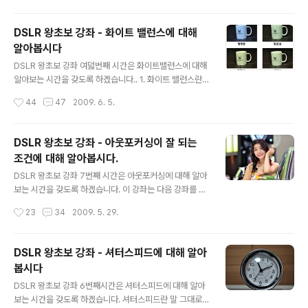
플래시 안터뜨..
이제 곧 포스트 시즌 시작인데, 평소보다 더 비싼(!)돈 주고
최고의 플레이를 담고 싶어하시는 분들이 계실거 같아서,
DSLR 왕초보 강좌 - 화이트 밸런스에 대해
나름 야구장을 많이 다닌..^^;; 저의 노하우를 알려드리기
알아봅시다
위함입니다..^^ 여기서 헝그리 망원 렌즈라는 단서를 붙인
글 내용
이유는, 제가 가지고 있는 렌즈가 말그대로 헝그리 렌즈의
DSLR 왕초보 강좌 여덟번째 시간은 화이트밸런스에 대해
대표 주자인.. 시그마 APO2 70-300 렌즈이기 때문입니
알아보는 시간을 갖도록 하겠습니다.. 1. 화이트 밸런스란
다..^^; 가격대비 화상력은 좋지만, AF 속도나 밝기 등은 고
(WB)? 사진에 가장 큰 영향을 주는 것은 바로 광원입니다.
작성시간
44
47
2009. 6. 5.
가의 망원 렌즈에 비해 많이 떨어지다 보니.. 빠르게 진..
광원의 사전적으로 제 스스로 빛을 내는 물체라는 뜻으로
태양, 각종 조명등을 말하는 것이죠. 그리고 그 광원은 고유
의 색온도를 가지고 있습니다. 그 색온도를 캘빈(K)값으로
DSLR 왕초보 강좌 - 아웃포커싱이 잘 되는
나타냅니다. 화이트 밸런스(이하 WB)란 DSLR바디에게
조건에 대해 알아봅시다.
지금 광원의 색온도를 알려줘서 피사체가 가지고 있는 본
글 내용
연의 색을 표현하도록 하는 것입니다. 예를 들어 백열등 아
DSLR 왕초보 강좌 7번째 시간은 아웃포커싱에 대해 알아
래 흰색 피사체가 있다고 하면 그 피사체는 흰색이 아닌 약
보는 시간을 갖도록 하겠습니다. 이 강좌는 다음 강좌를 보
간 붉은색으로 보일것입니다. 즉, 피사체가 본연의 색을 잃
고 오시면 이해가 더 잘 됩니다..^^ DSLR 왕초보 강좌 - 조
작성시간
23
34
2009. 5. 29.
어버리고 주위 광원의 영향으로 붉은 색을 띄게 되는 것이
리개에 대해 알아봅시다. 똑딱이를 쓰는 많은 분들은 DSL
죠. 그래서 사진을 찍을..
R의 아웃포커싱에 대한 로망이 있지 않을까 싶습니다. 그
래서 DSLR로 넘어오시는 분들도 많죠..^^ 저 역시도 200
DSLR 왕초보 강좌 - 셔터스피드에 대해 알아
4년에 소니 F717을 쓰다가 니콘 D70로 넘어오게된 결정
봅시다
적인 계기가 바로 아웃포커싱이었습니다. 물론 F717도 나
글 내용
름 하이엔드라서 '어느정도' 되기는 했지만, DSLR에 비해
DSLR 왕초보 강좌 6번째시간은 셔터스피드에 대해 알아
면 장난이었죠..^^; 인물 사진을 찍었을때 뒷배경이 흐릿하
보는 시간을 갖도록 하겠습니다. 셔터스피드란 말 그대로