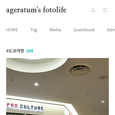
본문 바로가기
ageratum's fotolife
HOME
Tag
Media
Guestbook
Adm
도쿄여행
104