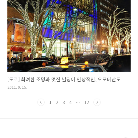
[도쿄] 화려한 조명과 멋진 빌딩이 인상적인, 오모테산도
2011. 9. 15.
1
2
3
4
···
12