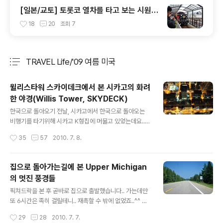
[일본/교토] 토롯코 열차를 타고 보는 시원한
풍경
18
20
조회
7
TRAVEL Life/'09 여름 미국
분류 전체보기
주요 글 목록
윌리스타워 스카이데크에서 본 시카고의 화려
한 야경(Willis Tower, SKYDECK)
글 내용
한국으로 돌아오기 전날, 시카고에서 한국으로 돌아오는
비행기를 타기위해 시카고 K형집에 머물고 있었는데요..
당시에 미국에 머무는 동안 시카고에는 자주 갔지만, 이런
작성시간
35
57
2010. 7. 8.
저런 사정으로 시어스타워(Sears Tower)에는 올라가지
못했는데, 문닫는 시간을 얼마 남기지 않은 상태에서 급하
게 올라가봤습니다..^^ 아! 제목에는 윌리스타워라고 해두
집으로 돌아가는길에 본 Upper Michigan
고, 본문에 시어스타워라고 한 이유는.. 우리가 잘 알고있는
의 멋진 풍경들
시카고 시어스타워가.. 2009년 7월부터 윌리스타워로 불
글 내용
리기 시작했습니다.. 소유주가 윌리스로 넘어갔나보죠..ㅋ
픽쳐드락을 본 후 곧바로 집으로 출발했습니다.. 가는데만
ㅋ 뭐 자세한건 잘 모르겠네요..^^: 암튼 올라와서 본 시카
또 6시간은 족히 걸릴테니.. 재촉할 수 밖에 없었죠..^^ 그
고의 풍경입니다.. 날씨가 맑아서 그랬는지 멀리까지 잘 보
래도 멋진 풍경이 펼쳐지니 차안에서도 가만히 있을수 없
작성시간
29
28
2010. 7. 7.
이네요..^^ 직선으로 쭉쭉 뻣은게 심시티 잘 했네요..ㅋㅋ
었습니다.. 날이 좋아 셔터스피드도 확보되니 풍경을 찍기