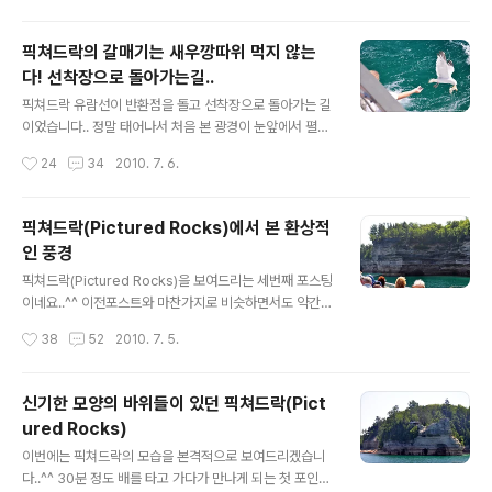
뭐 시카고 대화재때문에..
로 했죠..^^ 역시 터널따위 뚫지 않는..ㅋㅋ 언덕을 아예 파
버렸다고 해야할거 같네요..ㅋㅋ 기나긴 숲길을 지나.. 호수
픽쳐드락의 갈매기는 새우깡따위 먹지 않는
가의 작은 집도 보이고.. 호수가 있으니 차를 세워두고 물놀
다! 선착장으로 돌아가는길..
이 하러 갔군요..^^ 그리고 어느새 매키낵 브릿지까지 왔습
글 내용
니다... 근처 맥도널드에서 빅맥을 사들고 먹고 가기로 했어
픽쳐드락 유람선이 반환점을 돌고 선착장으로 돌아가는 길
요.. 옆에 보이는 건물을 매키낵 브릿지 역사관 같은 곳이었
이었습니다.. 정말 태어나서 처음 본 광경이 눈앞에서 펼쳐
습니다.. 역시나 공원처럼 잘 꾸며놨더라구요..^^ 매키낵 브
지더군요.. 나름 컬쳐쇼크라고 해야할까? 아니면 신대륙의
작성시간
24
34
2010. 7. 6.
릿지를 구경하려면 Upper Michigan 쪽에서 하는게 더
갈매기는 스케일이 다르다?ㅋㅋ 암튼 보시죠..ㅋㅋ 선착장
낫..
으로 돌아가는길.. 오면서 봤던 Indian Head 포인트를 막
지나고 있었습니다.. 사실 이때는 아무것도 몰랐어요.. 그냥
픽쳐드락(Pictured Rocks)에서 본 환상적
오른쪽에 있는 보트와 절벽의 크기 비교를 위해 촬영을 하
인 풍경
고 있었는데.. 어라? 안보이던 갈매기들이 갑자기 보이기
글 내용
시작하네요.. 물고기를 잡아먹나? 라고 하기엔 그동안 유람
픽쳐드락(Pictured Rocks)을 보여드리는 세번째 포스팅
선을 타며 봤던 갈매기의 특성상 그럴리는 없고.. 승객중 누
이네요..^^ 이전포스트와 마찬가지로 비슷하면서도 약간은
가 새우깡같은 스낵을 던져주나 했는데.. 헐.. . . . . . 선원이
다른 픽쳐드락의 풍경이 이어지고 있었죠..^^ 이곳도 나름
작성시간
38
52
2010. 7. 5.
식빵봉지를 들고 갈매기에게 주고 있었습니다..;; 갈매기가
포인트 중 하나에요.. The Vase라고 하는데.. 정면에서 보
..
면 꽃병에 비슷하게 생겼어요..^^ 문제는 제가 정면에서 촬
영을 못했네요..-_-;; 저렇게 작은 동굴처럼 되어 있는 곳을
신기한 모양의 바위들이 있던 픽쳐드락(Pict
보면 좀 무섭기도 했어요.. 지반이 약해지면서 무너지는건
ured Rocks)
아닌지..^^: 여기 구멍에선 마치 대포알이 나갈 것 같은??
글 내용
ㅋㅋ 카약 타고 다니는 사람들도 보이던데.. 그런 사람들은
이번에는 픽쳐드락의 모습을 본격적으로 보여드리겠습니
저런 동굴속에도 들어가 보고 할 것 같네요..^^ 어느새 픽쳐
다..^^ 30분 정도 배를 타고 가다가 만나게 되는 첫 포인트