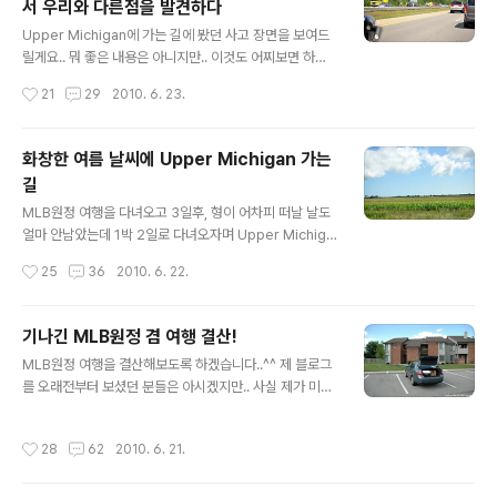
서 우리와 다른점을 발견하다
건물이 호텔이었던가.. 잘 기억이 안나네요..^^: 생각보다
글 내용
많은 집들이 보이네요.. 아니, 별장이라고 해야할까요?^^:
Upper Michigan에 가는 길에 봤던 사고 장면을 보여드
사실 매키낵 아일랜드로 가는 배가 겨울에도 운행하는지는
릴게요.. 뭐 좋은 내용은 아니지만.. 이것도 어찌보면 하나
모르겠어요.. 왜냐하면 이 호수가 다 얼어버리니..^^: 드디
의 경험이니..^^: 한참을 달리고 있는데 차들이 좀 많아지고
작성시간
21
29
2010. 6. 23.
어 매..
상대편 차선에는 차가 거의 없더라구요.. 그래서 이상하다
싶었는데 상대편에서 사고를 수습하고 있었습니다.. 대충
보니 경찰차 2대와 소방차, 엠뷸런스 2대 정도 온것 같네
화창한 여름 날씨에 Upper Michigan 가는
요.. 좀 더 가니 경찰차가 1대 더 보이네요..;; 대충 분위기가
길
사람이 크게 다치진 않은것 같았어요.. 여기서 특이한 점은
글 내용
편도 3차선 도로 중에 1차선만 차들이 통과하고 있다는 것
MLB원정 여행을 다녀오고 3일후, 형이 어차피 떠날 날도
이죠.. 이렇게 사고가 나거나 경찰차나 엠뷸런스가 있으면
얼마 안남았는데 1박 2일로 다녀오자며 Upper Michiga
보통 한차선 정도의 간격을 두고 지나야한다고 하더라구
n으로 향했습니다.. 사실 이전에는 미시간주가 2개로 나뉘
작성시간
25
36
2010. 6. 22.
요.. 그런데 이 차는 왜 우리쪽에 있는건지.. 상대편 차선의
어져 있는줄도 몰랐어요..^^:ㅋㅋ 마지막에 지도를 보며 대
사..
충 설명을 드리도록 하구요.. 일단은 Upper Michigan으
로 가는 길에 본 풍경을 보여드릴게요..^^ 계획대로라면 조
기나긴 MLB원정 겸 여행 결산!
금 일찍 출발했어야 했지만.. 여독이 풀리지 않았는지 조금
글 내용
MLB원정 여행을 결산해보도록 하겠습니다..^^ 제 블로그
늦게 출발을 했네요..^^: 원래는 좀 일찍 출발해서 Birch R
를 오래전부터 보셨던 분들은 아시겠지만.. 사실 제가 미국
un에 있는 아울렛도 가려고 했는데.. 그냥 지나치고 고고씽
에 갈때는 이 여행이 전혀 계획되지 않았었어요.. 갑자기 형
했습니다.. 미국에 있는 동안 날씨가 대부분 좋았는데, 마지
이 휴가를 얻게 되면서 뭘 할까 하다가 심심해서 짜본 계획
막 여행이라고 더 날씨가 좋더라구요..^^ 역시나 옥수수 농
작성시간
28
62
2010. 6. 21.
이 실제로 진행되었다는..;; 암튼 7월 31일 부터 8월 9일
장도 보이는군요..^^: 북쪽으로 올라갈수록 시..
(현지시간)까지 약 열흘간의 MLB원정 여행이 시작되었습