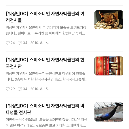
드 M. 닉슨 37대 대통..
^: 지하철에서 내린 후 호텔로 가는 길에 초상화박물관이
보여 들어갔습니다.. 가장 먼저 눈에 띄인건 오바마 대통령
[워싱턴DC] 스미소니언 자연사박물관의 여
의 초상화였습니다.. 아마 이 그림은 많이 보셨을텐데요..
러전시물
오바마 대통령이 대선기간 동안 사용했던 그림으로 유명해
글 내용
졌죠.. 이건 뉘신지..;; 잘 모르겠네요..^^: 지미 카터 대통령
워싱턴 자연사박물관에서 본 여러가지 모습을 보여드리겠
의 사진에 그림을 그린 것인가보네요.. 링컨 대통령.. 위에
습니다.. 한마디로 나누기엔 좀 애매해서 한번에..^^: 처음
있는 말을 알아서 해석해주세요..ㅋㅋ 역시나 누군지 모르
에는 단순히 석기시대의 모습인줄 알았는데.. 알고보니 사
작성시간
24
34
2010. 6. 16.
겠네요..;; 웬지 느낌은 남북전쟁 당시 활약한 장군이 아닐
람을 묻어버리고 있는 모습..;; 페르시안쪽의 모습 같기도
까..;; 발명..
하고.. 정확히 모르겠네요..^^ 암튼 그들의 삶의 모습을 디
오라마로 재현해 놓았네요.. 진짜 사람뼈... 가 맞을거 같은
[워싱턴DC] 스미소니언 자연사박물관의 한
느낌..;; 마지막에 봤던 전시관인데요.. 여러 생물들의 뼈를
국전시관
전시하고 있는 곳이었습니다.. 청새치의 뼈인것 같은데.. 찔
글 내용
리면 죽을지도 모르겠네요..;; 악어의 모습인데.. 뼈와 가죽
워싱턴 자연사박물관에는 한국전시관도 마련되어 있었습
을 분리했군요.. 살은 발라먹었나..-_-;;ㅋ 뱀이네요..;; 뼈만
니다.. 3층에 위치한 한국전시관인데요.. 한국국제교류재
봐도 웬지 무섭..;; 거북이도 뼈만 남겨놨군요..^^: 달리는
단의 지원으로 2007년에 30여평의 규모로 개관했다고
작성시간
29
34
2010. 6. 15.
새들(?)의 쪄모습이네요.. 날지 못하는데 왜 ..
합니다.. 특히 의미가 있는것은 국가단위 상설 전시관은 처
음이라고 하네요.. 관람객들이 한국에 대해 이해하기 좋겠
죠?^^ 관심을 가질 수도 있구요.. 한글에 대해 전시되어 있
[워싱턴DC] 스미소니언 자연사박물관의 바
네요.. 한글의 구조에 대해 설명된 부분이었습니다.. 외국인
다생물 전시관
들이 봤을때 흥미를 끌 수 있을 것 같네요..^^ 터치스크린으
글 내용
로 만들어 놓고 다양한 글자를 만들수 있도록 하는것도 괜
이번에는 바다생물들의 모습을 보여드리겠습니다..^^ 처음
찮겠다고 생각했습니다.. 도자기들도 전시되어 있었구요..
에 봤던 녀석인데요.. 뒷모습만 보고 거대한 고래인가 했더