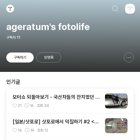
검색하기
티스토리
ageratum's fotolife
구독자
11
구독하기
방명록
신고하기 레이어
열기
인기글
모터쇼 되돌아보기 - 국산차들의 잔치였던 2
002 서울모터쇼
21
16
조회
34
[일본/삿포로] 삿포로에서 덕질하기 #2 <애
니메이트 주변>
16
14
조회
12