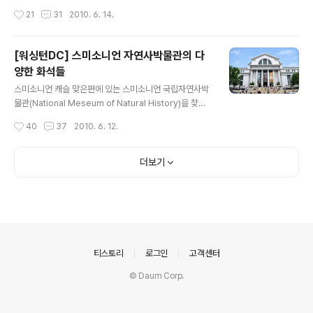
삼국시대에 대한 설명과 전시도 되어 있네요..^^ 또 한가지
니.. 엥? 넌.. 누구냐..;; 요새도 이런 생명체가 존재 하나요?
작성시간
21
31
2010. 6. 14.
재밌었던건 돌잡이에 대한 소개였습니다.. 연필을 올리면
^^; 이런말 하긴 뭐하지만 정말 못생긴듯..;; 헐.. 얘도 희한
그것에 대한 설명이 되어있었죠..
하게 생겼네요.. 이건 악어 같기도 하고..^^: 비슷한 과들에
대한 설명이 자세히 되어 있는것 같네요.. 역시나 자연사박
[워싱턴DC] 스미소니언 자연사박물관의 다
물관은 단순히 보고 즐기면서 자연스럽게 학습도 되는 곳
양한 화석들
이죠.. 물론 영어를 할 줄 안다는 전제하에..-_-;; 이건 청새
글 내용
치로 보이네요.. 잡아서 회 떠먹으면 맛있을라나..ㅋㅋ 전체
스미소니언 캐슬 맞은편에 있는 스미소니언 국립자연사박
적으로 본 모습인데요.. 킹크랩도 보이고.. 거대한 해파리도
물관(National Meseum of Natural History)을 찾아
보이네요..^^
갔습니다.. 예전 뉴욕에 있는 자연사박물관에 비하면 작은
작성시간
40
37
2010. 6. 12.
규모이지만.. 그래도 무료인걸 생각하면 꽤 볼거리가 많은
곳이죠.. 뭐 뉴욕 자연사박물관은 기부하면 1불에 볼 수도
있지만..^^: 역시나 거대한 코끼리가 저희를 반겨주는군요..
더보기
^^ 가장 오래된 화석이라고 하네요.. 뭐 어떻게 진화를 했고
그런 내용인듯.. 자연사 박물관에서 빠질 수 없는 T-Rex네
요.. 이 녀석은 나름 영화에도 출현했던 녀석이인데요.. 박
물관이 살아있다2가 워싱턴의 여러 스미소니언 박물관이
배경이 되었기 때문이죠.. 그 중 하나가 바로 이 자연사박물
관입니다.. 제가 보고 왔던 항공우주박물관과 나중에 보여..
의안내
티스토리
로그인
고객센터
© Daum Corp.