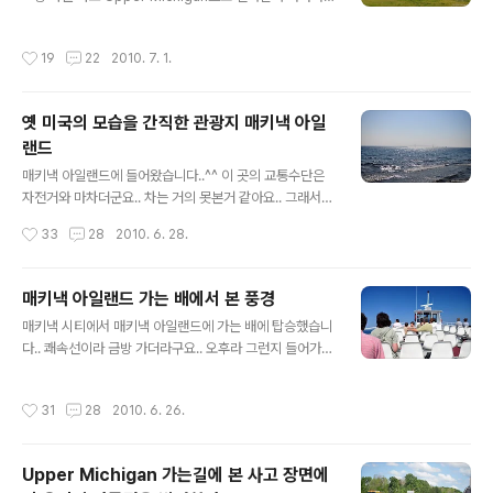
매키낵 브릿지의 모습을 담기로 했죠..^^ 선착장 근처에 이
^^: 심지어 차도 거의 안보이더라구요..-_-;; 그렇다고 막
런 넓은 공원이 있더라구요.. 이 동네의 명물 중 하나가 매
달리다가 경찰차 따라오면 난감하니..ㅋ 어느새 해가 지고..
작성시간
19
22
2010. 7. 1.
키낵 브릿지인 것 같더라구요.. 물론 순전히 제 생각입니
노을이 너무 예뻐서 창밖을 보고 촬영을 했어요.. 노을..
다..^^;;ㅋ 카리스마 넘치던 갈매기.. 갈매기 맞죠?ㅋㅋ 생
각보다 꽤 긴 매키낵 브릿지였습니다.. 이 다리가 생기기 전
옛 미국의 모습을 간직한 관광지 매키낵 아일
에는 밀워키쪽으로 돌아서갔겠죠.. 아님 배타고 가던가..^^:
랜드
이곳에서도 커플이..;; 저 멀리 매키낵 아일랜드의 모습도
글 내용
보입니다..^^ 미시간주 자체가 조용하다는 느낌을 받았는
매키낵 아일랜드에 들어왔습니다..^^ 이 곳의 교통수단은
데.. 북쪽으로 오니 더 하네요.. 한적하니 좋습니다..ㅋㅋ 아
자전거와 마차더군요.. 차는 거의 못본거 같아요.. 그래서
무리봐도 바다같단 말이지.. 이게 어떻게 호수냐..-_-;;..
그런지 자전거 대여점이 성업중이었습니다.. 물론 마차택
작성시간
33
28
2010. 6. 28.
시도..ㅋㅋ 호텔에서 픽업 나올때도 마차가..;; 저희는 잠깐
구경할 겸 온거라 산책하며 둘러보기로 했습니다.. 사실 섬
전체를 둘러보실 분은 자전거를 꼭 대여하세요.. 꽤 큽니
매키낵 아일랜드 가는 배에서 본 풍경
다..;; 이것만 보면 바다아냐? 싶겠지만.. 이곳은 호수입니
글 내용
매키낵 시티에서 매키낵 아일랜드에 가는 배에 탑승했습니
다..ㅋㅋ 날씨가 약간 더워서 그런지 물놀이를 즐기고 있네
다.. 쾌속선이라 금방 가더라구요.. 오후라 그런지 들어가는
요..^^ 저 멀리 매키낵 브릿지도 보이고.. 물이 엄청 맑습니
사람은 많지 않았습니다.. 푸른하늘 아래 패러세일링 하는
다.. 마음 같아선 빠지고 싶었죠..ㅋㅋ 저희처럼 산책하는
사람이 보이는군요..^^ 그런데 저거 재밌나요? 놀이기구도
사람도 꽤 있었습니다.. 조용한 시골마을 분위기였죠.. 여기
작성시간
31
28
2010. 6. 26.
잘 못타는 저는 까무러칠지도..ㅋㅋ Upper MIchigan을
는 아마 호텔이었을거에요.. 호텔정원은 숙박하지 않으면
연결하는 매키낵 브릿지입니다. 제가 탄 배와 같다고 보시
들어가 볼 ..
면 됩니다..^^ 매키낵 시티로 돌아가는 배네요.. 매키낵 아
Upper Michigan 가는길에 본 사고 장면에
일랜드가 점점 가까워지고 있습니다.. 오른쪽에 보이는 큰