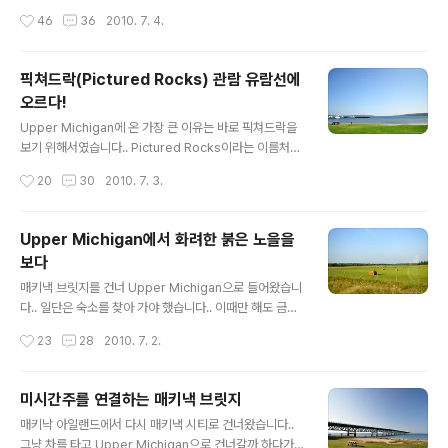
드락 유람선의 반환점에 도착했습니다.. 많은 사람들이 갑
입니다.. 바로 Miners Castle이라고 한다는데.. 어찌보면
작성시간
46
36
2010. 7. 4.
자기 서서 구경하더라구요.. 위에서는 하이킹 하는 사..
성처럼 생긴것 같기도 하고..^^: 중간에 바위 위를 보시면
전망대 같은게 보일거에요..^^ 픽쳐드락은 이렇게 배로 외
형을 관람할 수도 있고.. 숲쪽으로 들어가서 하이킹을 할 수
픽쳐드락(Pictured Rocks) 관람 유람선에
도 있죠..^^ 바위에 물감으로 칠해놓은 것 같죠? 그래서 픽
오르다!
쳐드락(Pictured Rocks)이라고 하나봐요..ㅋㅋ 보통은
글 내용
이런 풍경이 계속 이어집니다..^^ 바로 요렇게 말이죠..^^
Upper Michigan에 온 가장 큰 이유는 바로 픽쳐드락을
어떻게 보면 심심하기도 하지만.. 가끔 포인트가 나오면 '우
보기 위해서였습니다.. Pictured Rocks이라는 이름처럼
와~!' 하며 감탄하는게 이 유람선의 매력이랄까요..^^ 이쪽
바위에 그림이 그려진듯한 모습이있겠죠??^^: 암튼 그 픽
작성시간
20
30
2010. 7. 3.
바위는 좀 떨어져 나갔네요.. 오랜 시간에 걸..
쳐드락을 보기 위해 유람선을 타러 왔습니다.. 유람선의 일
정이 기간별로 다르기 때문에 가시기전에 아래 홈페이지에
서 꼭 확인하세요.. http://picturedrocks.com/ 계속 말
Upper Michigan에서 화려한 붉은 노을을
씀드리지만 이곳은 바다가 아니라 호수이기 때문에.. 겨울
보다
이 되면 얼어버리거든요..^^: 그래서 겨울에는 유람선을 탈
글 내용
수가 없죠..ㅋㅋ 날씨가 계속 좋았습니다.. 너무 화창한 날
매키낵 브릿지를 건너 Upper Michigan으로 들어왔습니
씨라서 피부가 다 타버릴 정도..;; 유람선 티켓을 끊고 공원
다.. 일단은 숙소를 찾아 가야 했습니다.. 이때만 해도 금방
에서 기다렸습니다.. 공원의 모습도 꽤 예뻤어요..^^ 자~ 드
가겠지 했는데.. 생각보다 오래 걸리더라구요..ㅋ 일단 최고
작성시간
23
28
2010. 7. 2.
디어 출발! 아무리 봐도 바다 같은..-_..
속도가 50마일이라 70마일의 고속도로처럼 빨리 갈 수도
없고..;; 게다가 가다보니 공사라며 우회까지 하라고 했어
요..ㅋ 그래서 이렇게 숲속길로 가는..^^: 여기는 한술 더 떠
미시간주를 연결하는 매키낵 브릿지
서 30마일 지역이군요..ㅋㅋ 그렇게 계속 가다보니 보이는
글 내용
매키낙 아일랜드에서 다시 매키낵 시티로 건너왔습니다..
건 초원뿐.. 건초더미가 동글동글하니.. 롤케익 같아 보이는
그냥 차를 타고 Upper Michigan으로 건너갈까 하다가
건 저뿐인가효..ㅋㅋ 전형적인 시골 농장 분위기였습니다..