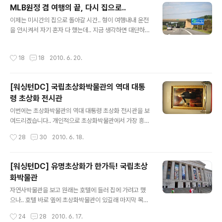
니다. 여행 떠나기 전에 우리의 발이 되어 준 녀석은 폭스바
MLB원정 겸 여행의 끝, 다시 집으로..
겐 제타였습니다.. 트렁크에는 아이스박스와 일용할 양식
글 내용
이 들어있었죠.. 안에는 물도 한박스 있었다는..^^: 떠나기
이제는 미시간의 집으로 돌아갈 시간.. 형이 여행내내 운전
전에 미터기도 한번 찍었습니다.. 72590마일을 뛴 상태네
을 안시켜서 자기 혼자 다 했는데.. 지금 생각하면 대단하다
요.. 여행이 끝날때는 과연?? 참고로 이번 여행 루트입니
는 생각이 드네요.. 돌아가는 길은 약 500마일, 800km
다.. 총 2000마일의 여정이었습니다.. MLB원정여행 중
거리, 예상 시간은 10시간 정도였습니다.. 이미 몇천 마일
작성시간
18
18
2010. 6. 20.
첫 경기는 8..
을 다니면서 얘기할 걸 다해서.. 얘기거리는 없고.. 그냥 다
운 받은 드라마를 보며 갔죠..^^: 가끔 아이폰으로 한국에
재밌는 소식있는지, 블로그 리플 달렸는지 확인해보기도
[워싱턴DC] 국립초상화박물관의 역대 대통
하고.. 암튼 그렇게 가다보니 펜실베이나주도 지나고.. 한적
령 초상화 전시관
한 초원도 보이고.. 아놔.. 유료도로 타야되네요..;; 미시간주
글 내용
는 고속도로가 거의 다 무료라 참 좋지만.. 그외 주들은 엄
이번에는 초상화박물관의 역대 대통령 초상화 전시관을 보
청난 톨비가 기다리고 있죠..;; 쉴새없이 달리다보니 어느새
여드리겠습니다.. 개인적으로 초상화박물관에서 가장 흥미
노을이집니다.. 오후 8시쯤 오하이오주에 진입했습니다....
있게 봤었어요..^^ 대통령들이 기다리고 있다네요..ㅋㅋ 말
작성시간
28
30
2010. 6. 18.
씀드렸던 역대 대통령들의 초상화들이 전시되고 있습니
다.. 초대대통령 조지 워싱턴 대통령입니다.. 그런데 이 초
상화는 왜 이렇게 해놨는지.. 그리다 말았네요..;; 이유가 적
[워싱턴DC] 유명초상화가 한가득! 국립초상
혀있었을텐데 그냥 사진만 찍고 왔다는..;; 미국 대공황때
화박물관
뉴딜정책을 폈던 32대 프랭클린 루즈벨트 대통령입니다..
글 내용
뉴딜정책이라.. 뭐 저는 논란이 되는 얘기 하지 않을게요..
자연사박물관을 보고 원래는 호텔에 들러 집에 가려고 했
ㅋㅋ 존 F. 캐네디 35대 대통령입니다.. 초상화도 좀 특이
으나.. 호텔 바로 옆에 초상화박물관이 있길래 마지막 목적
하군요.. 2차대전 당시 노르망디 상륙작전을 성공시켰던
지로 정하고 들어갔습니다.. 생각보다 볼거리가 많아서 잘
작성시간
24
28
2010. 6. 17.
아이젠하워 장군이 전후에는 34대 대통령이 되었죠.. 리처
들어갔다 싶더군요..^^ 물론 자세하게 보지는 못했지만..^