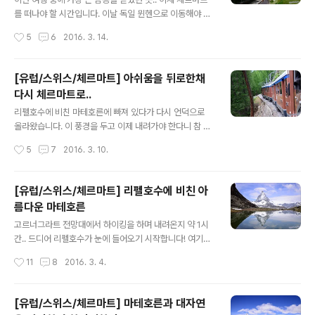
금씩 가까워져서 식겁했네요..;; 중간에 작은 마을도 통과하
를 떠나야 할 시간입니다. 이날 독일 뮌헨으로 이동해야 했
고.. 이런 마을에서 살면.. 좋을까요 안좋을까요..^^: 실제로
기에 아침부터 부지런히 나섰습니다. 마지막으로 마테호른
작성시간
5
6
2016. 3. 14.
산이 엄청 가까워졌죠?^^:ㅋㅋ 평화로운 풍경이 참 좋았습
의 모습을 보려고 했더만.. 밤새 비가오고 여우비도 계속 오
니다.. 그렇게 한참을..
더니 결국 구름에 가려 못보게 생겼네요.. 다르게 생각하면
여행 일정이 하루씩만 늦춰졌어도 마테호른을 볼 수 없었
[유럽/스위스/체르마트] 아쉬움을 뒤로한채
을테니.. 얼마나 다행인지 모르겠습니다 ㅎㅎ 이번 여행의
다시 체르마트로..
날씨운은 정말 최고였어요^^ 이 주변 풍경도 못 잊을거 같
글 내용
고.. 해는 떠 있는데 비는 계속 오고 있었습니다. 산이라 그
리펠호수에 비친 마테호른에 빠져 있다가 다시 언덕으로
런지 날씨가 이상해요 ㅎㅎ 암튼 결국 마테호른은 못 보고..
올라왔습니다. 이 풍경을 두고 이제 내려가야 한다니 참 아
ㅠㅠ 전기택시를 불러 체르마트역으로 향했습니다. 택시가
쉽네요ㅠㅠ 산악열차를 타고 다시 체르마트로 내려갈 준비
작성시간
5
7
2016. 3. 10.
자주 다니는게 아니기 때문에 미리 전화번호를 받아두면
를 합니다. 일단은 이 열차말고 다음 열차를 이용하기로 ㅎ
편리하게 부를수 있습니다. ..
ㅎ 기다리는 동안 주변 풍경도 담아보구요.. 산악열차를 기
다립니다.. 아쉽지만 이제는 떠나야 할 시간.. 여운이 정말
[유럽/스위스/체르마트] 리펠호수에 비친 아
많이 남았네요.. 이제 체르마트로 내려갑니다.. 내려가는 동
름다운 마테호른
안에도 마테호른의 모습을 틈틈히 담아봅니다. 그런데 오
글 내용
후에 비가 온다는 예보가 맞는지 구름이 점점 많아지네요..
고르너그라트 전망대에서 하이킹을 하며 내려온지 약 1시
내려다보니 까마득 하네요ㅋㅋ 내려올수록 하늘이 점점 회
간.. 드디어 리펠호수가 눈에 들어오기 시작합니다! 여기서
색빛으로 변합니다. 정말 저희가 운이 좋았던거 같아요 ㅎ
오른쪽 언덕쪽으로 가면 산악열차역이 나옵니다. 하지만
작성시간
11
8
2016. 3. 4.
ㅎ 올라갈때 봤던 귀여운 양들은.. 하나같이 벽에 기대어 잠
여기까지 왔는데 리펠호수까지 가봐야죠^^ 저 위쪽에 산악
을 자는건지.. 그냥 쉬는건지 ㅎ..
열차를 탈 수 있는 역이있습니다. 이정표가 어지럽네요..ㅎ
ㅎ Riffelsee를 따라 갑니다.. Rotenboden은 말씀드렸
[유럽/스위스/체르마트] 마테호른과 대자연
던 산악열차역입니다. 체르마트에서 계속 바라본 마테호른