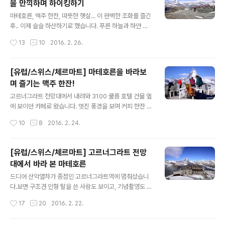
을 만끽하며 하이킹하기
이지만.. 리펠호수와 같이 보는 풍경은 또 다른 웅장함을 느
글 내용
끼게 해줍니다^^ 이제 호수쪽으로 슬슬 내려가봅니다.. 어
마테호른, 맥주 한잔, 따뜻한 햇살... 이 완벽한 조화를 즐긴
떻게 보면 같은 풍경인데, 카메라 셔터를 계속 누르게 되더
후.. 이제 슬슬 하산하기로 했습니다. 푸른 하늘과 하얀 구
라구요..^^;; 이제 호수가에 왔습니다! 리펠호수에 비친 마
름의 조화도 완벽했습니다! ㅎㅎ 산악열차의 종점인 고르
작성시간
13
10
2016. 2. 26.
테호른의 모습을 담아보고 싶지만.. 강한 바람때문에 제대
너그라트역(Gornergrat Station)에 다시 오면.. 이렇게
로 된 반영을 담을 수..
뻥 뚫린 곳이 보이는데, 여기부터 하이킹은 시작됩니다. 물
론 체르마트까지 하이킹으로 내려가는건 아니었구요..^^:
[유럽/스위스/체르마트] 마테호른을 바라보
저희는 마테호른의 멋진 반영을 담을 수 있는 리펠 호수(Ri
며 즐기는 맥주 한잔!
ffelsee)까지 하이킹 하기로 했습니다. 여행전에 찾아보니
글 내용
거기까지는 하이킹하기 쉽다고 하더라구요.. 너무 쉽게 생
고르너그라트 전망대에서 내려와 3100 쿨름 호텔 건물 옆
각했다가 막상 가보니 잘 뚫린 길도 없고 눈있는 곳은 미끄
에 보이던 카페로 왔습니다. 멋진 풍경을 보며 커피 한잔 안
러워서 조금 고생은 했지만, 그래도 멋진 풍경을 제대로 만
할 수가 없으니까요^^ 저희가 앉았던 곳에서 딱 이런 풍경
작성시간
10
8
2016. 2. 24.
끽할 수 있어 정말 좋았습니다^^ 내려가다보니 구름이 좀
을 볼 수 있었습니다. 그런데 앞의 테이블에는 아무것도 없
많..
었는데.. 저희가 앉은 곳에는 테이블보가 깔려있고, 의자마
다 담요가 마련되어 있었어요^^ 햇살이 강렬해서 막 춥다
[유럽/스위스/체르마트] 고르너그라트 전망
는 느낌은 안들었지만.. 그래도 저 담요가 있으니 좋더라구
대에서 바라 본 마테호른
요 ㅎㅎ 메뉴판을 보기 전에는 그냥 커피 한잔 해야지 했는
글 내용
데.. 갑자기 맥주가 보여서.. 저와 형은 맥주 한잔 하기로 했
드디어 산악열차가 종점인 고르너그라트역에 멈춰섰습니
습니다 ㅋㅋ 이번 여행은 계속 술이 술술 들어가네요^^: 이
다.보면 구조견 인형 탈을 쓴 사람도 보이고, 기념촬영도 해
건 부모님과 형수님이 주문하신 카푸치노.. 카푸치노와 함
주는 사람이 보이는데요.. 사실 모든 사람들의 관심은.. 웅
작성시간
17
20
2016. 2. 22.
께 나오는 3100 쿨름 호텔 초콜렛인데.. 사실 그냥 주는거
장한 모습을 뽐내고 있는 마테호른의 모습입니다!이제 어
라 별거 아니겠..
느 정도 마테호른과 눈높이를 맞출 수 있게 되었네요^^그