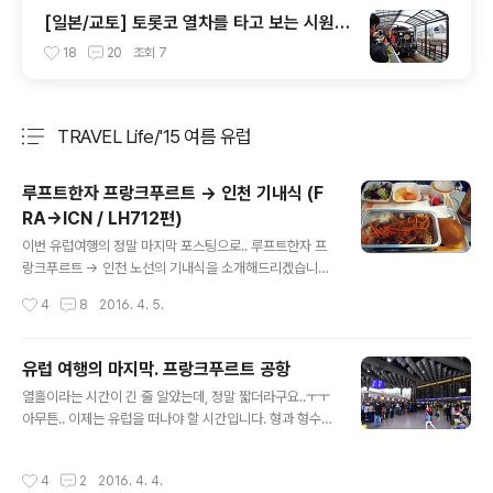
[일본/교토] 토롯코 열차를 타고 보는 시원한
풍경
18
20
조회
7
TRAVEL Life/'15 여름 유럽
분류 전체보기
주요 글 목록
루프트한자 프랑크푸르트 -> 인천 기내식 (F
RA->ICN / LH712편)
글 내용
이번 유럽여행의 정말 마지막 포스팅으로.. 루프트한자 프
랑크푸르트 -> 인천 노선의 기내식을 소개해드리겠습니
다. 같은 A380을 탔기 때문에 좌석 간격 같은건 아래 포스
작성시간
4
8
2016. 4. 5.
팅을 참고해주시구요.. 관련링크 루프트한자 인천 -> 프랑
크푸르트 탑승기 (ICN->FRA / LH713편 / 기내식 위주)
우선 이륙하고 조금 지나면 음료와 과자를 줍니다. 이번엔
유럽 여행의 마지막. 프랑크푸르트 공항
프레즐이 아니고 그냥 비스킷이네요.. 첫번째 기내식이 나
글 내용
열흘이라는 시간이 긴 줄 알았는데, 정말 짧더라구요..ㅜㅜ
왔습니다. 한식으로 선택하니 무려 맛김치를 그것도 봉지
아무튼.. 이제는 유럽을 떠나야 할 시간입니다. 형과 형수님
로 주네요..;; 아무래도 한국으로 들어가는 비행기라 그런거
은 미국으로 돌아가야 했기 때문에 델타항공을 타고 오전
같습니다 ㅋㅋ 불고기 덮밥 같은거였는데.. 이전에도 말씀
에 먼저 출발했습니다. 이제 저와 부모님만 남은 것이죠..
드렸지만.. 루프트한자 기내식이 비주얼은 꽝인데, 맛은 꽤
작성시간
4
2
2016. 4. 4.
영어를 거의 못하는 저로선 초긴장..ㅋㅋㅋ 우선 루프트한
괜찮아요.. 간이 조금 세긴했지만, 그래도 맥주와 함께하니