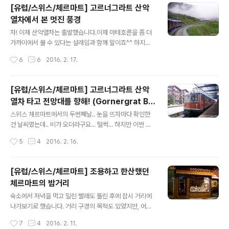
렇다고 해도 약 1400미터 차이가 있지만..^^: (체르마트 1
[유럽/스위스/체르마트] 고르너그라트 산악
620M / 고르너그라트 3089M / 마테호른 4478M) 고
열차에서 본 멋진 풍경
르너그라트 전망대는 저 건물 뒤에 있는데요.. 약간은 독특
글 내용
하게 생긴 이 건물은 3100 쿨름 고르너그라트 호텔(3100
자! 이제 산악열차는 출발했습니다.이제 마테호른을 좀 더
Kulm Hotel Gornergrat)로, 알프스에서 가장 높은 위
가까이에서 볼 수 있다는 설레임과 함께 말이죠^^ 하지만
치에 있는 호텔이라고 합니다.말 그대로 저 호텔이 있는 위
점점 구름이 많아지는게 엄청 불안했습니다.마테호른이 얼
작성시간
6
6
2016. 2. 17.
치는 정확히 해발 3100M입니다. 숙박비는 상당히 비싸겠
마나 높은지 구름이 가르며 지나가네요 ㅎㅎ 이제 3089미
지만...
터에 위치한 고르너그라트역까지 올라갑니다. 체르마트의
집들이 점점 작아집니다.. 계속 위로위로.. 빨리 지나가서
[유럽/스위스/체르마트] 고르너그라트 산악
사진을 못담았는데, 걸어서 올라가는 일행도 보이더라구요
열차 타고 전망대를 향해! (Gornergrat Ba
O.O 3~4개 정도 중간역이 있는데 잠깐씩 정차했다가 갑
글 내용
hn)
니다. 점점 구름과 눈높이를 맞춰갑니다. 구름이 많아서 불
스위스 체르마트에서의 두번째날.. 눈을 뜨자마다 확인한
안했지만 맑은하늘도 보여서 조금은 안심했습니다.하지만
건 날씨였는데.. 비가 오더라구요... 털썩... 하지만 이번 여
저 구름이 대체 몇미터에 위치해 있는지는 모르니..ㅋㅋ 앞
행에 굉장히 큰 도움을 받았던 아큐웨더가 곧 비가 그칠거
작성시간
5
4
2016. 2. 16.
에 보이는 철로로 곧 지나갑니다.. 방목중인 양떼도 보이구
라고 했는데.. 다행히 비가 그칠 기미가 보였습니다.. 이번
요.. 얼굴은 검정인데 털은 하얗고...
여행에서 알게된게 아큐웨더가 굉장히 정확하다는거.. 특
히 비 예보는 실시간으로 거의 다 맞추더라구요.. 우리나라
[유럽/스위스/체르마트] 조용하고 한산했던
에선 제대로 서비스 제공이 안되서 참 아쉽..ㅠㅠ 암튼.. 비
체르마트의 밤거리
가 왔음에도 마테호른이 잘 보여서 다행이다 싶었습니다.
글 내용
아침을 먹고 나가기 전에 보니 다행히 해도 떴네요^^ 하지
숙소에서 저녁을 먹고 밀린 빨래도 돌린 후에 잠시 거리에
만 산악지역이라 날씨가 어떻게 변할지 몰라서 불안하긴
나가보기로 했습니다. 거리 구경의 목적도 있었지만, 어디
했습니다. 이제 고르너그라트 전망대로 가는 열차를 타기
에 어떤 상점이 있는지도 좀 보고 싶었거든요.. 마트가 어디
작성시간
7
4
2016. 2. 11.
위해 숙소를 나섰습니다. 바로 앞에 보이는 집이 저희가 머
에 있는지, 식당은 괜찮은게 있는지 같은.. (결국 나가서 사