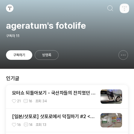
검색하기
티스토리
ageratum's fotolife
구독자
11
구독하기
방명록
신고하기 레이어
열기
인기글
모터쇼 되돌아보기 - 국산차들의 잔치였던 2
002 서울모터쇼
21
16
조회
34
[일본/삿포로] 삿포로에서 덕질하기 #2 <애
니메이트 주변>
16
14
조회
13