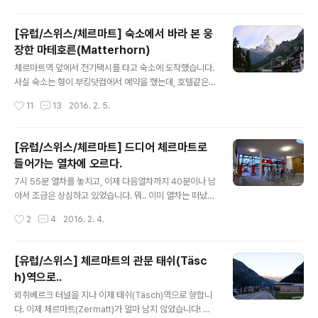
물던 숙소 건물입니다. 공기..
먹지는 않았지만..ㅋㅋ) 이때가 밤 10시 40분 정도였는데,
역시나 상점가는 모두 문을 닫았습니다.. 게다가 거리도 매
[유럽/스위스/체르마트] 숙소에서 바라 본 웅
우 한산하더라구요..^^: 사실 다른 유럽도시에 있을때는 웬
장한 마테호른(Matterhorn)
만해선 이렇게 밤거리 구경을 하러 나가지 않았었어요.. 술
글 내용
집 아니면 문을 연 곳도 없고, 아무래도 위험하기도 하니까
체르마트역 앞에서 전기택시를 타고 숙소에 도착했습니다.
요.. 하지만 체르마트는 산중에 고립된 마을이기도 하고 정
사실 숙소는 형이 부킹닷컴에서 예약을 했는데, 호텔같은
말 관광으로 특화된 곳이라 치안이 괜찮겠다 싶어서 그냥
정식 숙소가 아닌 집을 렌트하는 방식이었더라구요.. 에어
작성시간
11
13
2016. 2. 5.
걱정없이 돌아다녔네요..^^ 쇼윈도의 인형들이 귀엽더라구
비엔비처럼 말이죠..-_-;; 어쩐지 숙박비도 미리 송금하라
요.. 각종 기념품..
고 하더만.. 2박에 무려 780스위스프랑..ㄷㄷ 참고로 저희
숙소 건물 이름이 Haus Maryland 였습니다. 택시 기사
[유럽/스위스/체르마트] 드디어 체르마트로
에게 건물 이름을 말하면 알아서 찾아갑니다..ㅋㅋ 암튼 3
들어가는 열차에 오르다.
층짜리 건물에 맨 위층이었고, 복층구조에 넓어서 좋긴했
글 내용
지만, 그 밑에 1,2층엔 실제 거주하고 있는 사람이 있어서
7시 55분 열차를 놓치고, 이제 다음열차까지 40분이나 남
조심조심 다녀야하더라구요.. 사실 처음 갔을때 1층 사는
아서 조금은 상심하고 있었습니다. 뭐.. 이미 열차는 떠났
사람이 시끄럽다고 뭐라고 하기도 하고.. 건물 출입문을 못
고, 역내 주차장에 차를 세운 후 가져갈 짐을 다 챙겨들고..
작성시간
2
4
2016. 2. 4.
열어서 전화로 집주인 불러서 방법을 다시 알아내기도 하
(주차비는 1일에 15.50 스위스프랑) 이제 자동판매기에서
고..ㅋㅋ 암튼.. ..
티켓을 사려고 하는데 직원이 티켓을 사고 빨리 오라고 하
네요.. 뭐야.. 아직 시간 많이 남았는데라고 투덜거리고 있
[유럽/스위스] 체르마트의 관문 태쉬(Täsc
었는데.. '어??? 4분 남았다고? 정말??' 예.. 그렇습니다..
h)역으로..
홈페이지에 나와있는 시간표랑 다른거였어요.. 이유는 모
글 내용
르겠지만.. 8시 35분이 아닌 8시10분에도 열차가 있었던
뢰취베르크 터널을 지나 이제 태쉬(Täsch)역으로 향합니
거죠.. 암튼.. 이유는 모르지만 덕분에 시간을 꽤 절약할 수
다. 이제 체르마트(Zermatt)가 얼마 남지 않았습니다! 바