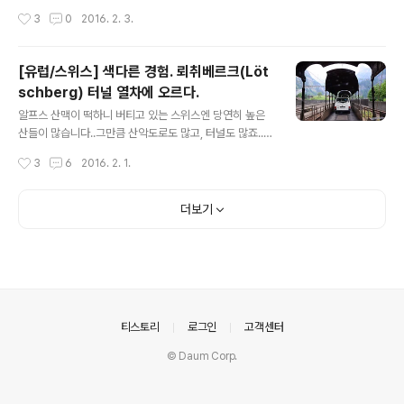
있게 되었습니다!!^^ 참고로 열차 티켓은 편도 8.20 스위
로 체르마트가 아닌 태쉬역을 가야 하는 이유는 체르마트
작성시간
3
0
2016. 2. 3.
스프랑이며, 왕복을 구입해도 할인은 없습니다. 대신 ..
는 청정 산악마을이라 전기차만 다닐 수 있기 때문입니다.
(사실 거기까지 길이 뚫려있는지 여부도 모르겠지만요ㅎ
ㅎ) 암튼 그렇다보니 일단 태쉬역에 주차를 한 후, 태쉬역에
[유럽/스위스] 색다른 경험. 뢰취베르크(Löt
서 체르마트역까지 열차를 타고 올라가야합니다.. 그렇다
schberg) 터널 열차에 오르다.
보니 모든 짐을 들고 열차에 타야하는 불편함도 감수해야
글 내용
하지만..ㅠㅠ 체르마트 내에서는 마차나 전기택시를 이용
알프스 산맥이 떡하니 버티고 있는 스위스엔 당연히 높은
해 이동합니다. 대충 3~40분 정도 더 가면 됩니다. 이제
산들이 많습니다..그만큼 산악도로도 많고, 터널도 많죠..
만년설로 뒤덮인 산봉우리가 보이기 시작합니다. 하염없이
저번 포스팅에서도 말씀드렸지만.. 체르마트로 가는 3가지
작성시간
3
6
2016. 2. 1.
쭉쭉 갑니다. 아무튼 이곳은 알프스에요 알프스!!! 네비가
경로중에 터널을 지나는 경로를 선택했습니다.. 바로 뢰취
가르키는 곳이 저 설산 방면이라 ..
베르크(Lötschberg)라는 터널을 지나야하는데, 이게 그
냥 도로가 아니라 철로가 깔려있습니다..즉, 저희는 차를 저
더보기
열차에 싣고 터널을 지나야 하는 것이었죠.. 열차가 대충 3
0분마다 있기 때문에 이렇게 기다려야했습니다..스키 시즌
이나 완전 성수기때는 한참 기다려야 할지도 모르겠네요..
암튼 체르마트로 가는 것이었기 때문에..칸더스텍(Kande
rsteg)에서 고펜슈타인(Goppenstein) 방면으로 탑승
했습니다.(열차관련 정보는 포스팅 맨 아래에 공식홈페이
의안내
티스토리
로그인
고객센터
지 링크를 걸도록 ..
© Daum Corp.