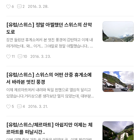
랐어요..^^: 뭔가 디즈니월드에서 볼 수 있을듯한 이 건물은
일 뮌헨에 도착했습니다. 체르마트에서 출발한지 거의 10
작성시간
6
2
2016. 3. 28.
라고 합니다.. 옛날 건물인데 왜캐 새 느낌이 나나 했더만..
시간만이네요..ㅎㅎ 암튼 도착하니 저녁시간이고.. 뭘 먹을
2차대전때 박살난걸 복원..
까 트립어드바이저를 검색하다가.. 그냥 호텔 뒤에 있던 이
태리 음식점에 가기로 했습니다. 멀리 가기엔 다들 지쳐있
[유럽/스위스] 정말 아찔했던 스위스의 산악
었거든요..ㅋㅋ 암튼 숙소인 힐튼 뮌헨시티(Hilton Munic
도로
h City) 뒤에 있던.. L'Osteria 라는 곳이 왔습니다. 우선
글 내용
마르게리타 피자(7.5유로)와... 다른피자를 하나 더 주문했
잠깐 들렀던 휴게소에서 본 멋진 풍경에 감탄하고 이제 내
는데 기억이 안나네요..ㅠㅠ 그리고 토마토 루꼴라 스파게
려가려는데.. 와... 이거... 그야말로 정말 아찔했습니다.. 오
티(9.75유로) 당연히 맥주도 주문했습니다..ㅋㅋ 식당에
른쪽은 그냥 낭떠러지인데 보호 펜스가 저거밖에 없어요..;;
작성시간
11
10
2016. 3. 23.
들어왔을때는 9시가 넘은 시각이었는데, 역시나 해가 아직
게다가 도로폭이 좁아서 반대쪽에서 버스가 올라오면 정말
남아..
간신히 피할수 있었습니다. 풍경은 멋있지만.. 무섭더라구
요..;; 다행히 형이 운전을 잘해서 안심은 했지만.. 그래도 까
[유럽/스위스] 스위스의 어떤 산중 휴게소에
마득한 낭떠러지가 보이면..ㄷㄷ 보시면 아시겠지만 도로
서 바라본 멋진 풍경
폭이 정말 좁았어요.. 버스 2대는 절대 못 지나갈듯.. 높이
글 내용
올라온만큼 아직도 한참을 내려가야 합니다.. 헤어핀 구간
이제 체르마트에서 내려와 독일 뮌헨으로 열심히 달리고
을 지나면서 반대편을 담은건데.. 정말 무섭더라구요..ㄷㄷ
있었습니다.거리상으론 생각보단 멀지 않았는데, 대부분
여기서 떨어지면 누가 찾아주지도 않을듯..ㅋㅋ 그와중에
일반도로 특히 산악도로를 이용해야 하다보니 시간이 꽤
작성시간
5
4
2016. 3. 21.
자전거를 타고 열심히 여행중인 사람도 보이구요.. 어느새
걸리겠더라구요.. 암튼 주변에 산이 많다보니 날씨도 오락
주변에 눈이..
가락 했습니다.. 어느정도 벗어나니 날씨가 다시 맑아지는
게 보입니다.. 스위스는.. 그냥 주변이 다 아름다워요..괜히
[유럽/스위스/체르마트] 아쉽지만 이제는 체
알프스에 대한 로망이 생기는게 아닌거 같습니다&& 열차
르마트를 떠날시간..
때문에 잠시 멈추기도 하고.. 앞에 보이는 산을 보며..우리
글 내용
저 산을 넘어야 하는거 아냐? 그러면서 웃었는데.. 산이 조
이번 여행 중에 가장 큰 감동을 받았던 곳.. 이제 체르마트