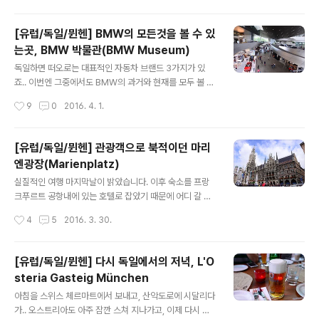
자 카운터로 향했는데, 모바일 탑승권을 받은터라 셀프 체
잘 어울리도 좋았습..
크인 카운터로 가라고 하더라구요.. 여기서 제 첫번째 실수
[유럽/독일/뮌헨] BMW의 모든것을 볼 수 있
가 나왔습니다. 수하물도 셀프로 부치는데, 문제는 세금 환
는곳, BMW 박물관(BMW Museum)
급을 받아야할게 있었거든요.. 물어보니 부칠 짐에 세금 환
글 내용
급 받을게 있다면 다시 카운터로 가랍니다..;; 그래서 다시
독일하면 떠오로는 대표적인 자동차 브랜드 3가지가 있
카운터를 가서 부칠 짐에 세금환급 받을 상품이 있다고 얘
죠.. 이번엔 그중에서도 BMW의 과거와 현재를 모두 볼 수
기하고 다시 체크인을.. 그러면 해당 캐리어에는 택을 추가
있는 BMW박물관을 찾았습니다. 그리고 유럽여행의 마지
작성시간
9
0
2016. 4. 1.
로 부쳐줍니다. 캐리어를 ..
막 코스이기도 했구요^^ 주차장에 차를 대고 올라오니 이
런 풍경이 보이는데, 이곳은 현재 시판중인 BMW 차량의
홍보관 같았습니다. 직접 시운전도 하고 그러는거 같더라
[유럽/독일/뮌헨] 관광객으로 북적이던 마리
구요.. 저희가 갈곳은 건너편에 있습니다. 뒤에 보이는 길쭉
엔광장(Marienplatz)
한 건물은 BMW본사... 일려나..ㅋㅋ 암튼 건물부터가 다
글 내용
멋집니다^^ 여긴 저희가 처음 도착했던 곳. 주말이라 그런
실질적인 여행 마지막날이 밝았습니다. 이후 숙소를 프랑
지 많은 사람들이 있었습니다. 입장료는 10유로 입니다. 백
크푸르트 공항내에 있는 호텔로 잡았기 때문에 어디 갈 수
팩같이 큰 가방을 가지고 있으면 락커에 보관하고 오라고
도 없었거든요 ㅋㅋ 암튼 오후에는 프랑크푸르트로 떠나야
작성시간
4
5
2016. 3. 30.
하더라구요.. 귀찮지만 할 수 없이 백팩을 보관하고 왔습니
했기 때문에 뮌헨을 간단히 둘러보기로 했습니다. 아침부
다^^: 매표소 옆에 보이던 특..
터 비가와서 망했다 싶었는데.. 아큐웨더 예보를 믿고 조금
기다리니 예보대로 바로 비가 그쳤습니다..ㄷㄷ 정확도가
[유럽/독일/뮌헨] 다시 독일에서의 저녁, L'O
아주 장난 아니네요 ㅋㅋ 뮌헨이 형이 출장왔던 곳이다보
steria Gasteig München
니 그냥 졸졸 따라갔습니다..^^: 노상 테이블도 비를 다 맞
글 내용
았네요.. 그렇게 따라 간 곳은.. 바로 마리엔 광장이었습니
아침을 스위스 체르마트에서 보내고, 산악도로에 시달리다
다. 솔직히 말씀드리면 그냥 광장으로 알고 갔지 이름은 몰
가.. 오스트리아도 아주 잠깐 스쳐 지나가고, 이제 다시 독