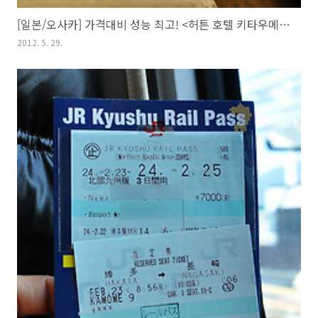
[일본/오사카] 가격대비 성능 최고! <허튼 호텔 키타우메다(Hearton Hotel Kita Umeda/ハートンホテル北梅田)>
2012. 5. 29.