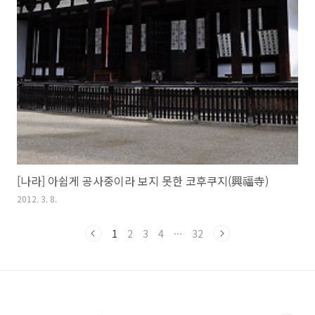
[나라] 아쉽게 공사중이라 보지 못한 코후쿠지(興福寺)
2012. 3. 8.
1
2
3
4
···
32