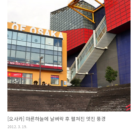
[오사카] 마른하늘에 날벼락 후 펼쳐진 멋진 풍경
2012. 3. 19.