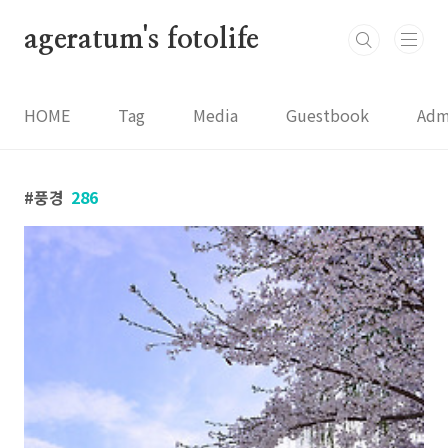
본문 바로가기
ageratum's fotolife
HOME
Tag
Media
Guestbook
Adm
풍경
286