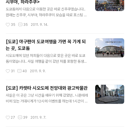
시부야, 하라주쿠>
만 연말에 맞춰 한 일루미네이션 행사 때문에 이곳을 그냥
글 내용
지나칠 수가 없었습니다..^^ 그리고 멋진 건축물은 야경으
도쿄돔에서 다음으로 이동한 곳은 바로 신주쿠였습니다..
로 보는게 더 멋있는거 같더라구요..^^; 사실 건물을 보면서
원래는 신주쿠, 시부야, 하라주쿠의 모습을 따로 포스팅 하
여유있게 산책하듯이 다녔으면 좋았을텐데.. 사진에서 계
려 했으나.. 사실 일본에 처음 간 동생들을 위해 도쿄의 대
작성시간
35
35
2011. 9. 14.
속 보이듯이.. 일루미네이션 행사 때문에 정말 사람이 엄청
표적인 번화가를 그냥 보여주기 위해 간 것이다보니.. 이렇
많았습니다..;; ..
다할 에피소드도 없고, 사실 쇼핑에 관심이 없다면 굳이 갈
필요가 없는 곳이기도 하다보니.. 그냥 한번에 다 보여드리
[도쿄] 야구팬이 도쿄여행을 가면 꼭 가게 되
도록 하겠습니다.. 그리고 제가 처음 일본여행 갔을때 포스
는 곳, 도쿄돔
팅 한 것들이 있다보니.. 다시 같은 내용을 포스팅 한다는게
글 내용
좀 부담이 되기도 했습니다..^^: 1. 신주쿠 암튼 도쿄돔에서
시오도메에 있던 저희들이 다음으로 찾은 곳은 바로 도쿄
이동한 곳은 바로 신주쿠.. 흡사 명동과 비슷한 모습의 이곳
돔이었습니다.. 사실 여행을 같이 갔던 저를 포함한 동생들
은 작은 상점들과 대형 백화점이 복잡하게 있는 곳입니다..
모두 야구를 엄청 좋아하다보니.. 이번 일본여행을 계획 하
작성시간
31
40
2011. 9. 9.
저희가 이곳에서 처음 한 것은 바로 점심 먹을 곳을 찾는
면서 꼭 가야할 곳으로 지명한 곳이 바로 도쿄돔이었죠.. 물
것..;; ..
론 저야 첫 일본여행때 도쿄돔에서 야구까지 봤으니 뭔가
감흥은 좀 덜했지만..^^: 암튼 동생들은 여기는 꼭 가야한다
[도쿄] 카렛타 시오도메 전망대와 광고박물관
고 해서 도쿄돔에 왔습니다.. 생각해보면 야구를 좋아하시
글 내용
사실은 이 곳은 그냥 시간을 때우기 위해 갔었던.. 니혼테레
는 분들이 도쿄에 오면 도쿄돔에는 꼭 오는거 같더라구요..
비에 있는 거대시계가 12시에 이벤트를 하는데 1시간이 남
아무래도 일본 프로야구의 메카이기도 하고.. WBC 지역예
다보니.. 뭐할까 하며 그냥 무작정 걷다가 근처에 광고박물
선과 같은 국가대항전이 자주 열리는 곳이 도쿄돔이다보
관이 있다는 걸 알고 그냥 막 찾아갔던 곳이죠.. 암튼 니혼
니.. 그 TV에서만 보던 도쿄돔이 어떻게 생긴거야? 하는 생
작성시간
27
39
2011. 9. 7.
테레비에서 조금만 걸어가면 나오는 곳, 바로 카렛타 시오
각에 한번쯤은 들르게 되는 것 같습니다.. 그리고 도쿄돔 주
도메라는 곳입니다.. 사실 카렛타 시오도메를 보고 갔다기
변에는 쇼핑센터와 놀이동..