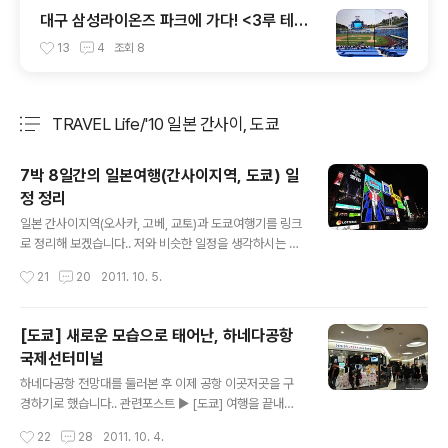
대구 삼성라이온즈 파크에 가다! <3루 테이
블석(T3-1구역 10열) 시야>
13
4
조회
8
TRAVEL Life/'10 일본 간사이, 도쿄
분류 전체보기
주요 글 목록
7박 8일간의 일본여행(간사이지역, 도쿄) 일
정 정리
글 내용
일본 간사이지역(오사카, 고베, 교토)과 도쿄여행기를 링크
로 정리해 보겠습니다.. 저와 비슷한 일정을 생각하시는 분
들이 일정을 계획하실 때 조금이나마 도움이 되었으면 합
작성시간
21
20
2011. 10. 5.
니다..^^ 여행기간 2010년 12월 18일 ~ 25일 (7박 8일,
간사이지역 4일, 도쿄 4일) 1인당 고정비용 항공권(일본항
공, TAX포함, 국내선 1회 포함) 약 55만원, 호텔(트리플
[도쿄] 새로운 모습으로 태어난, 하네다공항
룸, 도코시티호텔 신오사카 4박 443,950원, 오모리 도큐
국제선터미널
인 3박 485,448원) 약 31만원 여행준비에 관한 자세한
글 내용
사항은 아래 포스트에서 확인하세요..^^ 7박 8일간의 일본
하네다공항 전망대를 둘러본 후 이제 공항 이곳저곳을 구
간사이, 도쿄여행 준비하기 12월 18일 (1일차) 간사이공항
경하기로 했습니다.. 관련포스트 ▶ [도쿄] 여행을 끝내는
에서 호텔이동, 호텔소개 [오사카] 일본도착! 간사이공항에
아쉬움을 달래다, 하네다공항 전망대 하네다공항 신 국제
작성시간
22
28
2011. 10. 4.
서 시내로 이동하기 [오사카] 저렴한 비즈니스호텔..
선 터미널은 2010년 10월에 문을 열었습니다.. 그렇다보