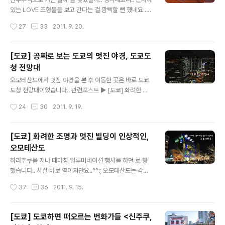
본여행때와는 비교도 할 수 없을 정도로 사람이 많았습니
있는 LOVE 조형물을 보고 간다는 걸 깜빡할 뻔 했네요..
다.. 거대한 등이 인상적인 가미나리몬.. 밑에도 촬영해봤는
사실 이게 뭐 중요한건가 싶긴하지만.. 세계적으로 유명한
작성시간
27
33
2011. 9. 20.
데.. 이런 문양이 있었군요..^^: 센소지를 가기 위해선 전통
조형물이라고 하니.. 첫 일본여행 때처럼 잊고 그냥 지나치
시장이라 할 수..
면 억울할 것 같아서.. 솔직히 체력도 달리고 힘들었지만..
신주쿠 LOVE 조형물을 찾아갔습니다.. 도쿄도청에서 멋진
[도쿄] 공짜로 보는 도쿄의 멋진 야경, 도쿄도
야경을 보고 나와서.. 어떤 빌딩에 있던 광장.. 음.. 기억이
청 전망대
맞다면 여기 근처에서 커피 한잔 했던거 같은데.. LOVE를
글 내용
찾으러 가는 길에 주변의 높은 빌딩을 보는 것도 하나의 재
오모테산도에서 멋진 야경을 본 후 이동한 곳은 바로 도쿄
미랄까요..^^ 오~ 길 건너에 보인다! LOVE! 이미 몇 명이
도청 전망대이었습니다.. 관련포스트 ▶ [도쿄] 화려한 조
모여 LOVE를 배경으로 사진을 찍고 있네요..^^ 크리스마
명과 멋진 빌딩이 인상적인, 오모테산도 도쿄도청은 공짜
작성시간
24
30
2011. 9. 19.
스때라 주변 조명도 참 예뻤습니다.. 솔직히 (제..
로 개방하는 전망대라 많은 사람들이 찾는 곳이죠..^^ 도쿄
여행 가시는 분이라면 이곳은 꼭 들르시지 않을까 싶습니
다..^^: 암튼 그렇게 찾은 도쿄도청 전망대.. 역시나 멋진 풍
[도쿄] 화려한 조명과 멋진 빌딩이 인상적인,
경을 보여줍니다.. 날씨가 좋다보니 더 선명하네요..^^ 하지
오모테산도
만 사진찍기에 좋은 환경은 아닙니다..ㅜ.ㅜ 중앙에 있는 상
글 내용
점 조명이 유리창에 반사되다보니.. 정말 잘 가려서 촬영을
하라주쿠를 지나 때마침 일루미네이션 행사를 하던 로 향
해야하죠..^^; 그렇다보니 이렇게도 반사되고..ㅜ.ㅜ 잘 가
했습니다.. 사실 바로 옆이지만요..^^:; 오모테산도는 각종
리면 이렇게 반사가 안되고 선명한 야경을 담을 수 있습니
명품샵이 있기도 하고, 그 샵이 입점한 건물들이 모두 유명
작성시간
37
36
2011. 9. 15.
다..^^ 암튼 도쿄도청 전망대에서는 주변의 멋진 고층빌딩
건축가들의 작품이라 그냥 거리를 걷는 것 만으로도 나름
야경을 가까이..
재미있는 곳이죠.. 첫 일본여행때 하라주쿠만 보고 오모테
산도를 보지 않았던 건 날씨가 너무 더웠던 것도 있지만..
[도쿄] 도쿄하면 떠오르는 번화가들 <신주쿠,
낮에는 별로 볼거리가 없다는 생각이 들었거든요..^^: 하지