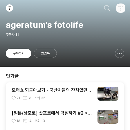
검색하기
티스토리
ageratum's fotolife
구독자
11
구독하기
방명록
신고하기 레이어
열기
인기글
모터쇼 되돌아보기 - 국산차들의 잔치였던 2
002 서울모터쇼
21
16
조회
35
[일본/삿포로] 삿포로에서 덕질하기 #2 <애
니메이트 주변>
16
14
조회
13