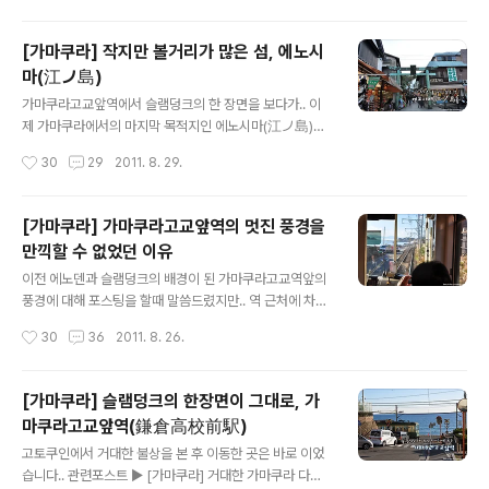
다.. 계속 뭔가 변하고 있죠?^..
시작했습니다.. 돌아가는 길이 참 힘들긴 했지만.. 그래도
멋진 노을풍경을 뒤로한채 가니 웬지 분위기는 살더라구
[가마쿠라] 작지만 볼거리가 많은 섬, 에노시
요..^^ 온세상은 노을로 붉게 물들었습니다.. 간사이지역에
마(江ノ島)
서 도쿄로 넘어 온 이후로는 날씨가 계속 좋았다보니.. 그동
글 내용
안 여행에서 보지 못한 멋진 풍경을 많이 볼 수 있었습니
가마쿠라고교앞역에서 슬램덩크의 한 장면을 보다가.. 이
다.. 계속 걸어가다 지치면 한컷 남겨보고.. 그렇게 한걸음
제 가마쿠라에서의 마지막 목적지인 에노시마(江ノ島)로
한걸음 걸어나가다보니.. 어느새 에노시마역까지 왔습니
향했습니다.. 에노덴을 타고 에노시마역에 도착! 도착하니
작성시간
30
29
2011. 8. 29.
다.. 하지만 가마쿠라를 떠날때는 에노덴이 아닌.. 바로 쇼
역안에 에노덴 박물관 같은게 있더라구요.. 키티 역무원도
난모노레일을 이용해 빠..
보이고.. 장난감 에노덴이 계속 빙글빙글 다니기도 하고..
에노덴의 역사를 볼 수 있는 사진들도 전시되어 있었습니
[가마쿠라] 가마쿠라고교앞역의 멋진 풍경을
다.. 이런 전시관의 역할도 하면서 쉼터의 역할도 하더라구
만끽할 수 없었던 이유
요..^^ 간단하게 둘러보고 역을 나가기로 했습니다.. 출구
글 내용
기준으로 왼쪽은 에노시마, 오른쪽은 쇼난모노레일 에노시
이전 에노덴과 슬램덩크의 배경이 된 가마쿠라고교역앞의
마역이 있습니다.. 에노시마역의 모습.. 에노시마역 앞에 난
풍경에 대해 포스팅을 할때 말씀드렸지만.. 역 근처에 차들
간이 있는데.. 새 모형이 있네요..^^ 겨울이라 그런지 따뜻
이 그냥 서있더라구요.. 처음에는 단순한 교통체증 현상인
작성시간
30
36
2011. 8. 26.
하라고(?) 털옷을 입혀놨나봅니다..^^ 에노시마까지 가는
줄 알았지만.. 사실은 아니었습니다.. 관련포스트 [가마쿠
길은 생각보다 꽤 멉니다....
라] 가마쿠라 여행의 빼놓을 수 없는 즐거움, 에노덴(江ノ
電) [가마쿠라] 슬램덩크의 한장면이 그대로, 가마쿠라고
[가마쿠라] 슬램덩크의 한장면이 그대로, 가
교앞역(鎌倉高校前駅) 에노덴의 조종실을 통해 본 모습
마쿠라고교앞역(鎌倉高校前駅)
입니다.. 역으로 진입하는데 차들이 가득하더라구요.. 뭐..
글 내용
처음에는 신호에 걸렸나 싶었던.. 가마쿠라고교앞역에 내
고토쿠인에서 거대한 불상을 본 후 이동한 곳은 바로 이었
리니 반대편 차들도 밀려있습니다.. 이 장면을 보고 뭔가 이
습니다.. 관련포스트 ▶ [가마쿠라] 거대한 가마쿠라 다이