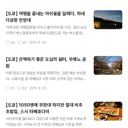
니 기존 터미널과는 다른 모습을 보여주는데요.. 그 중에서
도 가장 눈에 띄는 것은 바로 에도시대 상점가를 재현해 놓
[도쿄] 여행을 끝내는 아쉬움을 달래다, 하네
았다는 것이죠.. 여행 가기전에 얼핏 들은게 있어서 뭔가 볼
다공항 전망대
거리가 많은 줄 알았는데.. 솔직히 말하면 에도시대를 재현
글 내용
해 놓은 규모가 그리 크지는 않다보니.. 조금은 실망은 했지
이제 모든 여행일정을 마치고 돌아가야 할 시간.. 일단 오모
만.. 암튼 독특한 발상이긴 하네요.. 우리나라도 공항 우리
리역의 버스정류장에서 하네다공항으로 가는 버스를 탔습
의 전통거리를 재현해 놓으면 재밌겠다 싶었습니다.. 그러
니다.. 왔던대로 다시 돌아가면 됩니다..^^ 관련포스트 ▶
작성시간
26
41
2011. 9. 29.
면 외국인들이 우리의 전통문화를 조금이나마 경험해 볼
[도쿄] 하네다공항에서 오모리역으로 이동하기(오모리 도
수 있을테니까요.. 암튼 이곳..
큐인 가는 방법) 다만 차이가 있다면 국제선 터미널로 간다
는 것 뿐이죠..^^: 하네다공항 국제선 터미널 정류장의 경우
[도쿄] 산책하기 좋은 도심의 쉼터, 우에노 공
버스에서 영어로 방송이 나오기 때문에.. 문제없이 내리실
원
수 있습니다..^^ 정들었던 호텔도 이젠 안녕~ 도쿄 안녕~
글 내용
버스를 타고 하네다공항에 도착했습니다.. 사실 첫 여행때
비록 점심으로 맛없는 초밥을 먹었지만.. 암튼 배는 부르겠
는 나리타공항을 이용했었기 때문에.. 하네다공항은 처음
다.. 소화시킬 겸 아메요코 시장 바로 근처에 있는 우에노공
이었는데요.. 나리타 공항이 생긴 후 하네다공항은 국내선
원으로 향했습니다.. 우에노에 오는 이유.. 거기에 우에노
작성시간
31
33
2011. 9. 27.
위주만 취항했지만, 리모델링을 하고 다시 장거리 노선을
공원이 있기 때문이다.. 응?? 솔직히 지금 생각해보면.. 우
취항하게 되었다고 들었습니다..
에노공원에 뭐 대단하게 볼거리는 없지만.. 그렇다고 안보
고 가기에는 뭔가 서운한 곳이랄까요.. 도시에 이런 공원이
[도쿄] 1050엔에 무한대 하지만 절대 비추
있다는건 참 복 받은거라 생각합니다.. 누구나 자유롭게 산
초밥집, 스시 타베호다이
책하고 사람들과 담소를 나누고.. 첫 일본여행을 왔을때는
글 내용
여기서 뭐라도 많이 보려고 노력했었는데.. 이번엔 그야말
아사쿠사를 둘러보고 다음으로 이동한 곳은 바로 우에노역
로 산책하는 기분으로 여기저기 다녔어요.. 어차피 시간은
이었습니다.. 우에노의 큰 시장인 아메요코 시장을 한번 둘