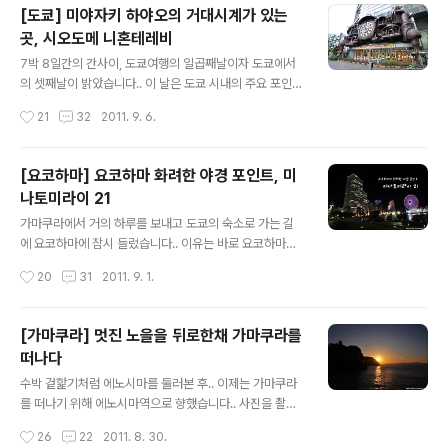
보단 광고박물관을 찾다보니..; 우선 목적지로 정한 광고박
[도쿄] 미야자키 하야오의 거대시계가 있는
물관을 가봤습니다.. 이정표가 잘 보이니 어렵지 않게 찾으
곳, 시오도메 니혼테레비
실 수 있습니다..^^ 광고 박물관은 무료로 에도시대부터 현
글 내용
재까지 일본 광고의 역사를 볼 수 있는 곳인데.. 전시 내용
7박 8일간의 간사이, 도쿄여행의 일곱째날이자 도쿄에서
은 생각보다 괜찮았지만.. 문제는.. 사진 촬영 금지..ㅜ.ㅜ
의 셋째날이 밝았습니다.. 이 날은 도쿄 시내의 주요 포인트
뭐.. 하지 말라면 안해야죠.. 그런건 참 말 잘 듣는..;; 사실
를 보러 다니기로 했습니다.. 사실 다들 지쳐있는 상태여서
작성시간
21
32
2011. 9. 6.
중간..
평소보다 늦게 10시쯤 일정을 시작했네요.. 암튼 처음 간
곳은 바로 시오도메의 니혼테레비, 일명 닛테레로 불리는
곳이었습니다.. 여기를 간 이유는.. 그냥 오다이바의 후지티
[요코하마] 요코하마 화려한 야경 포인트, 미
비는 봤는데 닛테레는 어떨까해서..;; 암튼.. 나름 볼거리가
나토미라이 21
있겠지 하며 시오도메로 향했습니다.. 오모리역에서 게이
글 내용
힌도호쿠선(京浜東北線)을 타면 바로 신바시역으로 갈
가마쿠라에서 거의 하루를 보내고 도쿄의 숙소로 가는 길
수 있습니다.. 문제는 급행을 타면 신바시역을 그냥 지나친
에 요코하마에 잠시 들렀습니다.. 이유는 바로 요코하마의
다는거.. 하지만 오전 출근시간대에는 대부분 보통열차이
미나토미라이 21의 야경을 보기 위해서였죠.. 사실 미나토
작성시간
20
31
2011. 9. 1.
기 때문에 신바시역까지 갈아타지 않고 바로 갈 수 있습니
미라이21의 야경은 처음 일본여행을 갔을때 이미 본 적이
다.. 신바시역에서 시오도메 출구..
있었어요.. 당시에는 오산바시 국제여객터미널에서 전체적
인 모습을 봤다면.. 관련포스트 ▶ [도쿄여행기 #39] 눈부
[가마쿠라] 멋진 노을을 뒤로한채 가마쿠라를
시게 아름다운 요코하마의 야경을 담다 이번에는 미나토미
떠나다
라이21 지역 안에서 야경을 본 것이죠.. 암튼 사쿠라기초역
글 내용
에서 조금만 걸어가면 이런 화려한 야경이 펼쳐지고 있습
수박 겉핥기처럼 에노시마를 둘러본 후.. 이제는 가마쿠라
니다.. 생각해보면 야경 촬영했던 것중에 관람차가 빠진적
를 떠나기 위해 에노시마역으로 향했습니다.. 사진을 촬영
은 거의 없는거 같네요..^^: 위와 아래 사진을 비교해보시면
한 시간은 오후 4시 30분 정도.. 하지만 12월의 겨울, 그리
작성시간
26
22
2011. 8. 30.
관람차의 조명이 수시로 변하고 있다는 걸 아실 수 있습니
고 우리나라보다 해가 일찍 지다보니.. 어느새 노을이 지기