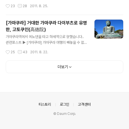
상하다 싶긴했지만.. 그냥 이 동네는 그런가보다 했죠.. 와~
부츠로 유명한, 고토쿠인(高徳院) 가마쿠라코코마에역
작성시간
23
28
2011. 8. 25.
슬램덩크의 한장면! 에노덴이 지나가니 샷을 날리다가.. 그
(鎌倉高校前駅)으로 발음을 하는데.. 그냥 이라고 하겠습
러고보니 경찰이 양쪽 차들을 ..
니다..^^ 역에 도착하니 따뜻한 햇살이 비치고 있었습니다..
정말.. 12월의 추운 겨울이 아닌.. 사실 개찰구를 찾아 나가
[가마쿠라] 거대한 가마쿠라 다이부츠로 유명
야되는데.. 알고보니 저희는 반대방향으로 걸어갔더라구
한, 고토쿠인(高徳院)
요.. 암튼.. 무심코 플랫폼을 따라 가다보니 나오던 묘들.. 사
글 내용
실 무인역이다보니.. 이렇게 나가도 제재하는 사람이 없더
가마쿠라역에서 에노덴을 타고 하세역으로 향했습니다..
라구요..;; 검색해보니 아침에는 통학하는 학생들이 있어 역
관련포스트 ▶ [가마쿠라] 가마쿠라 여행의 빼놓을 수 없는
무원이 있다고도 하지만.. 암튼 평소에는 역무원이 없는 역
즐거움, 에노덴(江ノ電) 에노덴을 타고 처음으로 내렸던
작성시간
25
43
2011. 8. 22.
이었습니다.. 그렇다보니 이렇게 선로를 건너 나갈 수도 있
하세역.. 하세역 인증..ㅋㅋ 역에 보니 에노덴 노선표가 귀
더군요.. 물론.. 들어..
엽게 그려져있네요..^^: 제가 가볼 곳은 지도에 크게 그려져
있는 불상이 있는 곳, 바로 고토쿠인(高徳院)이었습니다..
더보기
하세역에서 고토쿠인 방면으로 쭉 가다보니.. 역시나 유명
관광지 잡게 각종 상점들이 있었습니다.. 이 좁은 골목에 말
이죠..^^: 사실 하세역에 오면 하세데라도 보통 들르는데..
시간상으로도 그렇고, 체력적으로도 그렇고.. 저희는 하세
데라, 고토쿠인 둘 중에 한곳을 택하기로 했습니다.. 결론
은.. 입장료가 싼 곳으로.. 응??? 그래서 고토쿠인에 가게
의안내
티스토리
로그인
고객센터
되었다는....
© Daum Corp.