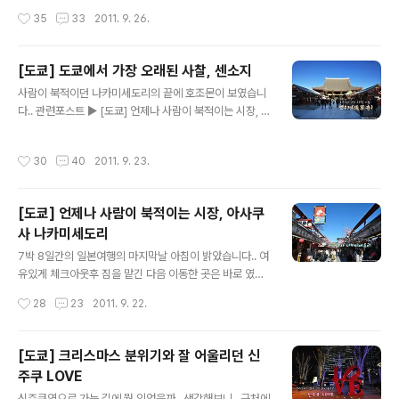
꽤 남았지만, 그렇다고 다른데 가기에는 좀 애매하고.. 그렇
러보고 점심도 해결하기 위해서였죠.. 사실 전날 밤에 동생
작성시간
35
33
2011. 9. 26.
다보니 여행의 마지막 목적지가 바로 우에노공원이 되었
들과 이런저런 얘기를 하다가.. 한 녀석이 "그래도 일본에
죠.. 공원 중앙쯤에 있..
왔는데 초밥은 한번 더 먹고 가야 하지 않겠어?" 라고 말하
고는.. 이래저래 인터넷으로 찾더니 아메요코 시장에 105
[도쿄] 도쿄에서 가장 오래된 사찰, 센소지
0엔에 무한대인 초밥집이 있다고 하더라구요.. (사실 그걸
글 내용
사람이 북적이던 나카미세도리의 끝에 호조몬이 보였습니
찾아낸 것도 참 대단한.. 식도락가 아니랄까봐..;;) 암튼 저
다.. 관련포스트 ▶ [도쿄] 언제나 사람이 북적이는 시장, 아
렴하게 초밥을 먹을 수 있겠다 싶어서 찾아 갔는데.. 일본에
사쿠사 나카미세도리 호조몬도 가미나리몬만큼 꽤 큰 문이
서 내 인생 최악의 초밥을 먹게 될 줄이야........ 우에노역에
죠..^^ 새해 소원을 빌기위해 센소지를 찾은 사람들이 정말
서 내려 슬슬 걸어가다보니 나름 꼬치구이 골목이 나오더
작성시간
30
40
2011. 9. 23.
많았습니다.. 아.. 그러고보니 아직도 왼쪽 건축물의 이름을
라구요..^^: 꼬치를 굽느라 연기가 자욱했던..ㅋㅋ 그리고
모르겠네요.. 암튼 나름 의미를 가진 것이겠지요..^^ 이리저
다시 찾..
리 호조몬의 모습을 담아봤습니다.. 역시나 사람들은 계속
[도쿄] 언제나 사람이 북적이는 시장, 아사쿠
잡힙니다.. 어떻게 피할 수도 없더라구요..ㅋㅋ 거대한 짚신
사 나카미세도리
도 여전합니다.. 스카이트리도 함께 잡혔네요..^^: 그렇게
글 내용
호조몬을 지나 들어와보니.. 엉?? 6개월만에 다시 찾은 센
7박 8일간의 일본여행의 마지막날 아침이 밝았습니다.. 여
소지의 공사는 모두 마친 상태였습니다.. 제가 처음 센소지
유있게 체크아웃후 짐을 맡긴 다음 이동한 곳은 바로 였습
에 왔을때는 이런모습이었어요.. 지붕 공사를 하는 것 같았
니다.. 연말이라 그런지 새로운 해를 맞이하는 분위기가..
작성시간
28
23
2011. 9. 22.
는데.. 가..
그러고보니 토끼해도 3개월 정도밖에 안남았네요.. 정말..
여행기 오래 끌었다..-_-;;ㅋㅋ 아사쿠사에 왔으니 당연히
센소지(浅草寺)를 가봐야겠죠.. 그 첫 관문이라 할 수 있는
[도쿄] 크리스마스 분위기와 잘 어울리던 신
가미나리몬(雷門) 역시나 수많은 관광객들이 앞에서 기념
주쿠 LOVE
사진을 찍고 있더라구요.. 구도잡고 사진을 찍다보면 어느
글 내용
새 다른 관광객이 앞으로 들어와 사진을..ㅋㅋ 암튼.. 첫 일
신주쿠역으로 가는 길에 뭘 잊었을까.. 생각해보니.. 근처에