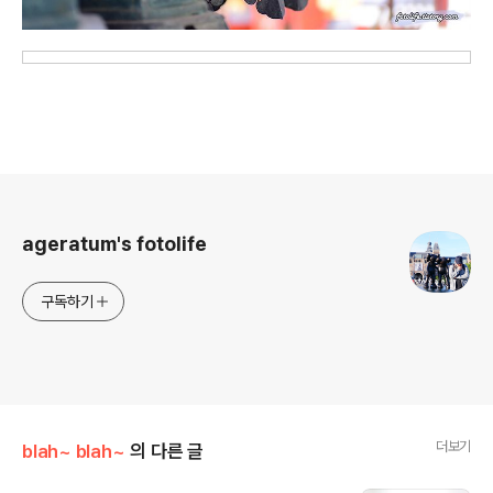
로그 정보
ageratum's fotolife
구독하기
더보기
blah~ blah~
의 다른 글