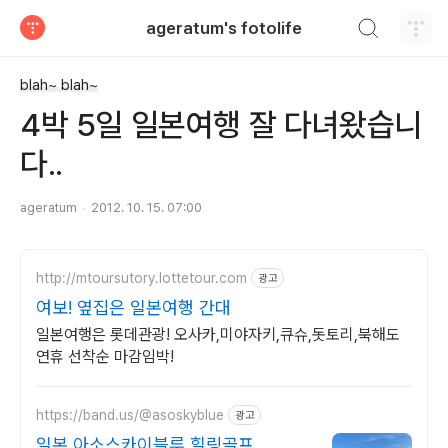
검색하기
ageratum's fotolife
티스토리
blah~ blah~
4박 5일 일본여행 잘 다녀왔습니
다..
ageratum
2012. 10. 15. 07:00
http://mtoursutory.lottetour.com
광고
여보! 옆집은 일본여행 간대
일본여행은 롯데관광! 오사카,미야자키,큐슈,돗토리,북해도
연휴 선착순 마감임박!
https://band.us/@asoskyblue
광고
일본 아소스카이블루 힐링골프