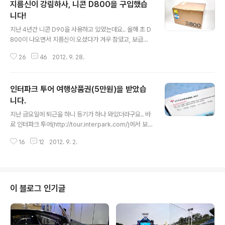
지름신이 강림하사, 니콘 D800을 구입했습
니다!
글 내용
지난 4년간 니콘 D90을 사용하고 있었는데요.. 올해 초 D
800이 나오면서 지름신이 오셨다가 겨우 참았고, 보급형
풀프레임 바디인 D600의 루머가 돌고, 가격도 낮게 책정
26
46
2012. 9. 28.
되었다는 것만 믿고 있다가, 막상 최근에 출시되니 가격이
예상외로 높다는 걸 알게되니.. 갑자기 또 D800의 지름신
이 슬금슬금 오더라구요..;; 그래서 "에이.. 그냥 가격이나
인터파크 투어 여행상품권(5만원)을 받았습
한번 알아보자.." 하며 여기저기 쇼핑몰을 클릭해봤을 뿐인
데.. 바로 어제 제 손에 D800이 쥐어져 있었습니다..ㅋㅋ
니다.
글 내용
무이자 6개월로 질렀는데, 그동안 저는 굶고 다녀야 할지
지난 금요일에 퇴근을 하니 등기가 하나 와있더라구요.. 바
도 모르겠네요..^^: 가지고 있는 장비도 좀 팔고.. 새로운 풀
로 인터파크 투어(http://tour.interpark.com/)에서 보
프레임용 표준줌렌즈도 사야하고..(응??) 암튼 당장 많이
낸 여행상품권이었습니다. 봉투를 열어보니 또 봉투가.. 뒷
사용하게 되는 시기는 8일에 떠나는 일본여행 때 일거 같
16
12
2012. 9. 2.
면에 써 있듯이 여행상품권은 믹시 여행담에 응모를 하고
구요..
운좋게 당첨이 되어 받게 되었습니다. 그러고보니 믹시가
인터파크에 통합이 되더니 일주일에 하나씩 주제를 정해서
여행담을 받고 있더라구요. 그리고 선정이 되면 인터파크
투어에 글을 올리고, 완료되면 이렇게 여행상품권을 보내
이 블로그 인기글
주고 있습니다^^ 암튼 여행상품권을 요렇게 생겼어요.. 솔
직히 말하면 인터넷 쇼핑하면 같이 오는 웹하드 무료이용
권 같은 비주얼이..^^: 제 생각엔 뒤에 있는 번호(가렸어요..
ㅋㅋ)를 등록해서 할인을 받을 수 있지 않을까 싶습니다..^