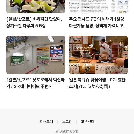
[일본/삿포로] 비싸지만 맛있다.
주요 웹하드 7곳의 혜택과 1원당
징기스칸 다루마 5.5점
다운가능 용량, 정액제 가격비교
(웹하드 추천, 비교)
[일본/삿포로] 삿포로에서 덕질하
일본 북큐슈 벚꽃여행 - 03. 효탄
기 #2 <애니메이트 주변>
스시(ひょうたん寿司)
의안내
티스토리
로그인
고객센터
© Daum Corp.