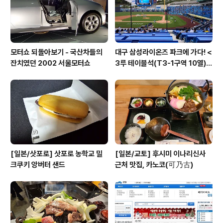
^ 보통 제가 ..
모터쇼 되돌아보기 - 국산차들의
대구 삼성라이온즈 파크에 가다! <
잔치였던 2002 서울모터쇼
3루 테이블석(T3-1구역 10열)
시야>
[일본/삿포로] 삿포로 농학교 밀
[일본/교토] 후시미 이나리신사
크쿠키 앙버터 샌드
근처 맛집, 카노코(可乃古)