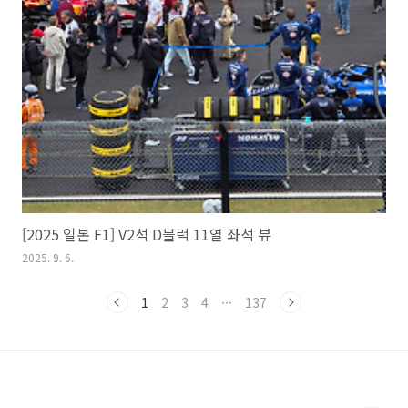
[2025 일본 F1] V2석 D블럭 11열 좌석 뷰
2025. 9. 6.
1
2
3
4
···
137