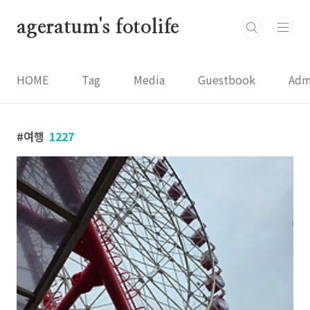
본문 바로가기
ageratum's fotolife
HOME
Tag
Media
Guestbook
Adm
여행
1227