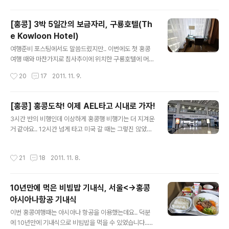
보기에는 좀....
른다는것.. 그 넓은 하버시티 어디에 우리가 찾는 식당이 있
을까.. 이럴땐 인포메이션에 찾아가 지도를 찾아야 합니다..
[홍콩] 3박 5일간의 보금자리, 구룡호텔(Th
^^ 지도를 보고도 한참 헤메던 저희는.. 알고보니 한층 아래
e Kowloon Hotel)
에 있다는 것을 확인.. 내려와보니 유아용품점이 가득한 곳
글 내용
사이에.. 우리가 찾고있던 나트랑(Nha Trang)이라는 베
여행준비 포스팅에서도 말씀드렸지만.. 이번에도 첫 홍콩
트남 음식점을 발견했습니다! 여유있게 바깥 풍경을 보며
여행 때와 마찬가지로 침사추이에 위치한 구룡호텔에 머물
먹었으면 싶었지만.. 이미 사람들이 다 차지하고 있으니..
렀습니다.. 근처의 호텔에 비하면 가격이 저렴한 편이라 아
작성시간
20
17
2011. 11. 9.
저희는 그냥 홀에..;; 뭐.. 일단은 배가 고팠으니 어디에 앉는
무래도 또 이용하게 되었네요.. 물론 첫 여행때는 비성수기
다는게 ..
에 여행 전날 예약해도 1박에 HK$750였지만.. 이번에는
초성수기때라 거의 한달전에 예약을 해도 HK$990이었
[홍콩] 홍콩도착! 이제 AEL타고 시내로 가자!
습니다.. (10% 봉사료가 추가로 붙습니다..) 암튼.. AEL을
글 내용
3시간 반의 비행인데 이상하게 홍콩행 비행기는 더 지겨운
타고 구룡역에 도착해 K2버스를 타고 오면 바로 앞에서 내
거 같아요.. 12시간 넘게 타고 미국 갈 때는 그렇진 않았는
려줍니다.. 첫 여행때는 근처가 공사중이라 조금 떨어져서
데.. 그래도 이번에는 창가쪽에 앉아 심심할때 한장씩 날려
내려줬는데.. 이번에는 바로 내려주더라구요.. 그 공사는 끝
봤습니다.. (물론 혼자 갈때는 무조건 복도쪽 좌석에 앉습니
난거 같았는데, 이번에는 구룡호텔 지하를 공사하고 있어
작성시간
21
18
2011. 11. 8.
다.. 창가 따위.. 화장실 가기 힘들어..) 졸다가 지겨워서 깨
서.. 지하철과 바로 연결되는 통로(있는걸로 알고 있습니
면 의미없는 샷 하나 날리고.. 그러기를 반복하다가.. 유.. 육
다..)와 세이부백화점을 ..
지다! 육지야! 고층 빌딩이 보이는.. 이제 홍콩에 다 왔습니
10년만에 먹은 비빔밥 기내식, 서울<->홍콩
다.. 날씨가 맑아서 좋았다기 보다는 얼마나 더울까가 먼저
아시아나항공 기내식
걱정이 되었습니다.. 어차피 더울거.. 날씨라도 맑으니 좋아
글 내용
했어야 할까요.. 비오면 더 짜증나니..-_-;;ㅋㅋ 여행 일주
이번 홍콩여행때는 아시아나 항공을 이용했는데요.. 덕분
일 전부터 홍콩 기상청 사이트에서 확인한 바로는 폭염주
에 10년만에 기내식으로 비빔밥을 먹을 수 있었습니다..^^