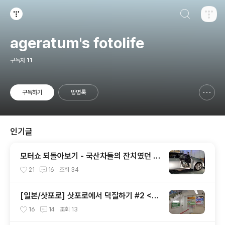
검색하기
티스토리
ageratum's fotolife
구독자
11
구독하기
방명록
신고하기 레이어
열기
인기글
모터쇼 되돌아보기 - 국산차들의 잔치였던 2
002 서울모터쇼
21
16
조회
34
[일본/삿포로] 삿포로에서 덕질하기 #2 <애
니메이트 주변>
16
14
조회
13