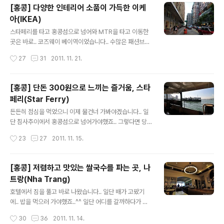
지 창가쪽은 자리가 없고.. 저희는 안쪽으로..;; 멋진 풍경이
[홍콩] 다양한 인테리어 소품이 가득한 이케
고 뭐고 그냥 방 같은곳에 자리를 잡았습니다.. (아.. 어찌보
아(IKEA)
면 저희가 자리 잡은 건 아니네요.. 여기 밖에 없다고 들어
글 내용
가라고 했으니..) 그래도 나름의 분위기는 있는듯.. 하지만
스타페리를 타고 홍콩섬으로 넘어와 MTR을 타고 이동한
곧 해가지면 멋진 야경이 보일테니 기다려서라도 창가쪽을
곳은 바로.. 코즈웨이 베이역이었습니다.. 수많은 패션브랜
잡으세요..^^ 큰 한장의 메뉴판에 작은 글씨로 메뉴가 빽빽
드 샵들이 즐비한 코즈웨이 패션워크와 빅토리아 파크가
작성시간
27
31
2011. 11. 21.
히 적혀있습니다.. 자.. 메뉴가 잘 보이시나요? 착한 사람은
근처에 있죠.. 일단은 여기저기 돌아다니며 쇼핑할게 있나
..
둘러봤습니다.. 저야 근처 풍경을 주로 봤지만..^^: 사실..
쇼핑엔 그다지 관심이 없어서요..ㅋㅋ 화려한 샵과 허름해
[홍콩] 단돈 300원으로 느끼는 즐거움, 스타
보이는 집들의 조화랄까요..^^: 뭔가 언밸런스 하지만.. 그
페리(Star Ferry)
게 또 매력인 곳입니다..^^ 결국 이곳저곳 둘러봤지만 구입
글 내용
한 건 없었구요.. 이번에는 다양한 인테리어 소품을 판매하
든든히 점심을 먹었으니 이제 물건너 가봐야겠습니다.. 일
는 이케아를 찾았습니다.. 첫 홍콩여행때는 가보지 않았는
단 침사추이에서 홍콩섬으로 넘어가야했죠.. 그렇다면 당
데, 이번에는 뭐 살게있나 싶어 가봤어요..^^ 미국 형네집에
연히 이용해야 할 교통수단은? 조금은 느리지만 바다를 건
작성시간
23
27
2011. 11. 15.
갔을때는 몇 번 가봤는데.. 그 규모에 놀라고 (상대적으로)
너며 여유있게 풍경을 즐길 수 있는,. 그러면서 단돈 300
저렴한 가격에..
원이면 되는 스타페리입니다.. (주중 1층에 탑승시 HK$2
이며, 주말과 2층에 탑승시 가격이 달라집니다. 최대 HK
[홍콩] 저렴하고 맛있는 쌀국수를 파는 곳, 나
$3입니다.) 선착장에 도착했습니다.. 요금은 옥토퍼스 카
트랑(Nha Trang)
드가 있다면 찍고 그냥 들어가면 됩니다..^^ 아니면 매표기
글 내용
에서 구입을 해야겠죠?^^: 들어오니 한창 탑승중이네요..
호텔에서 짐을 풀고 바로 나왔습니다.. 일단 배가 고팠기
뭐.. 급할거 있나요.. 여유있게 다음 배를 기다리기로 했습
에.. 밥을 먹으러 가야했죠..^^ 일단 어디를 갈까하다가 하
니다.. 금방 오니까 굳이 뛸 필요는 없어요..^^ 안그래도 더
버시티에 괜찮은 쌀국수집이 있다고 하길래.. 하버시티로
작성시간
30
36
2011. 11. 14.
운 여름에.. 땀나요..ㅜ.ㅜ 스타페리의 침사추이 선착장은
향했습니다.. 문제는 정확히 하버시티의 어디에 있는지 모