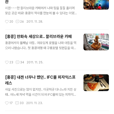
관
과 공항이 매우 가깝기 때문에 공항가는 길에 들르시는 분
글 내용
들도 많을거에요.. 그리고 똥총역에서 란타우섬으로 가는
시원~~~한 찰리브라운 카페에서 나와 땀을 질질 흘리며
케이블카가 있어서 그곳을 방문하는 분들도 계실테고.. 똥
찾은 곳은 바로! 홍콩의 역사를 한눈에 볼 수 있다는 이었습
총역과 바로 연결된 시티게이트 아울렛입니다.. 처음 보이
니다.. 첫 홍콩여행 때는 가지 않았었기에.. 이번에는 꼭 들
작성시간
20
26
2011. 11. 28.
는 매장이 바로 아디다스였는데요.. 나름 저렴하고 괜찮은
러봐야겠다 싶었죠.. 다른 분들의 블로그를 봐도 생각보다
티셔츠가 많아서 다 사고 싶었던..^..
볼거리가 많은거 같기도 했고..^^ 기본전시와 더불어 특별
전시도 함께 하고 있었나봐요.. 지난 반세기 홍콩의 가정이
[홍콩] 만화속 세상으로.. 찰리브라운 카페
나 일상에 관한 전시인거 같습니다.. 사실 이번에 꼭 가야겠
글 내용
홍콩에서의 둘째날 아침.. 여유있게 호텔을 나와 아침을 먹
다고 생각했던 이유 중에 하나는.. 수요일은 무료로 입장이
으러 나왔습니다.. 첫 홍콩여행 때 구룡호텔 뒷편길을 따라
가능하기 때문이죠..^^ 원래는 HK$10의 입장료를 내야되
가다보면 델리프랑스가 있었는데.. '아무리 찾아도 없네..'
구요.. 화요일은 휴관이라고 합니다.. 무료입장이 가능한 날
아이폰으로 찾아도 안나오는 걸 보면.. 없어진 것 같기도 하
이라 그런지 아님 원래 그런지는 잘 모르겠지만.. 이날 학교
작성시간
23
34
2011. 11. 25.
고.. 우리는 포기가 빠른 남매! 이왕 이렇게 된거 홍콩역사
에서 온 단체관람객이 엄청 많았어요.. 꼬꼬마들은 어느나
박물관 가는 길에 있는 에서 아침을 해결하기로 했습니다..
라나 다 시끄럽..
사실 가이드북의 지도에도 나와있는 곳이라 지도를 보고
[홍콩] 내겐 너무나 짰던.. IFC몰 피자익스프
가면 되지만.. 아이폰을 쓰다보니 구글맵을 더 믿게 되더라
레스
구요.. 암튼.. 이 길을 쭉~ 들어가면 있는 찰리브라운 카페..
글 내용
홍콩여행 자주 가신 분들은 골목만 봐도 대충 어디구나 하
사실 사진으로는 많이 없지만.. 이곳저곳 다니느라 지친 상
며 잘 아실듯한...^^: 이 날도 날씨는 겁나게 좋았네요.. 도
태.. 어느새 저녁 먹을 시간이 되어 IFC몰에 있는 피자익스
로까지 길게 나와있는 간판.. 찰리브라운 카페! 입구에는 아
프레스에 갔습니다.. 홍콩에 여러 지점이 있는거 같구요..
작성시간
17
33
2011. 11. 23.
침세..
홍콩 자체 브랜드는 아닌거 같았습니다.. 암튼 IFC몰 한켠
에 위치한 피자익스프레스에 갔는데.. 저녁시간이라 그런