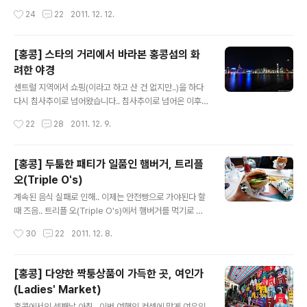
정확히는 모르겠는데.. 이 펍이 있는 건물이(아니면 근처
에서 바라본 홍콩섬의 화려한 야경 야경 촬영하는 동안 뭔
작성시간
24
22
2011. 12. 12.
가) 호텔 같더라구요.. 문제는 밤에 음악이 계속 나오는데..
가 계속 음악을 연주하나 싶었는데.. 이런 공연을 하고 있었
시..
네요.. 보기에는 동네 어르신들의 동호회 공연 같았다고나
할까요.. (알고보니 유명한 분들이라면.. 죄송..;;) 스타의 거
[홍콩] 스타의 거리에서 바라본 홍콩섬의 화
리니 당연히 영화와 관련된 전시물들이 전시되어 있습니
려한 야경
다.. 홍콩은 영화로도 유명하니까요..^^ 낮에 비하면 덥지도
글 내용
않겠다, 멋진 야경도 볼 수 있겠다.. 정말 많은 사람들이 스
센트럴 지역에서 쇼핑(이라고 하고 산 건 없지만..)을 하다
타의 거리를 산책하고 있었습니다.. 우리 동네에 이런 멋진
다시 침사추이로 넘어왔습니다.. 침사추이로 넘어온 이후
야경을 볼 수 있는 산책로가 있다면.. 매일 운동하러 나올
에도 이곳저곳 쇼핑몰을 전전했지만.. 결국 전 건진게 없었
작성시간
22
28
2011. 12. 9.
것 같네요..ㅋㅋ 수많은 사람들이 인증샷을 남기던 곳.. 스
죠..(괜찮으면 비싸거나 사이즈가 없거나.. 힝..ㅜ.ㅜ) 뭐.. 제
타의 거리..
대로 된 쇼핑을 못한건 아쉬웠지만.. 그래도 홍콩섬의 멋진
야경을 담으러 간다는 생각에 마냥 좋았죠..(단순하죠?ㅋ
[홍콩] 두툼한 패티가 일품인 햄버거, 트리플
ㅋ) 홍콩의 멋진 야경을 담을 수 있는 포인트는 크게 2곳이
오(Triple O's)
라 할 수 있겠네요.. 하나는 저번에 포스팅 했던 관련포스트
글 내용
▶ [홍콩] 빅토리아피크에서 바라보는 홍콩의 백만불짜리
계속된 음식 실패로 인해.. 이제는 안전빵으로 가야된다 할
야경 다른 하나는 침사추이의 입니다.. 빅토리아 피크가 위
때 즈음.. 트리플 오(Triple O's)에서 햄버거를 먹기로 했
에서 내려다 보는 맛이 있다면.. 스타의 거리에서 바라보는
습니다.. 몇군데 지점이 있는거 같은데, 저희는 센트럴에 위
작성시간
30
22
2011. 12. 8.
야경은 홍콩의 스카이라인을 제대로 즐길 수 있다는 것이
치한 트리플 오를 찾았습니다.. (센트럴 익스체인지 스퀘어
겠죠..^^ ..
에 위치) 사실.. 웡꼭역에서 바로 센트럴로 MTR을 타고 와
여기를 찾는데도 고생을..;; 더위에 지치니 뵈는게 없더라구
[홍콩] 다양한 짝퉁상품이 가득한 곳, 여인가
요..-_-;;ㅋㅋ 암튼.. 우여곡절 끝에 트리플 오를 찾았는데..
(Ladies' Market)
원래는 캐나다 브랜드라고 하네요.. 여기서 또 드는 생각
글 내용
은.. '이거 또 짠거 아냐?-_-;;' 암튼 주문을 하고 번호판을
홍콩에서의 셋째날 아침.. 이번 여행의 컨셉에 맞게 여유있