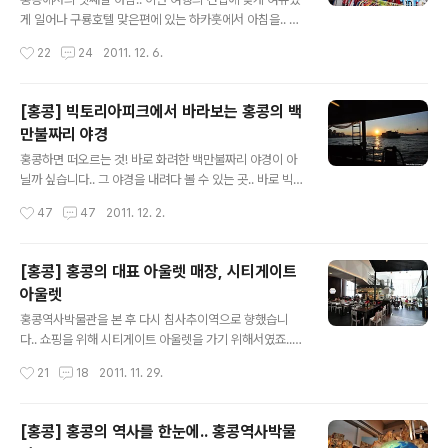
받아 테이블에 놓으면.. 알아서 가져다 주는 좋은 시스템..
게 일어나 구룡호텔 맞은편에 있는 하카훗에서 아침을.. 관
ㅋㅋ 가격은 생각보다 꽤 세긴했지만.. 뭐.. 그만큼 맛있겠
련포스트 ▶ 홍콩여행기 #25 - 딤섬전문점 하카훗(HAK
작성시간
22
24
2011. 12. 6.
다 싶었죠..ㅋ (세트 하나에 약 HK$..
KA HUT)에서의 아침식사 그런데 첫 여행 왔을때의 그 맛
이 아니라 실망..;; 위 포스트에서는 추천을 했지만.. 이제는
안할게요..-_-;;ㅋ 정말.. 이번 여행은 음식이 문제구만.. 암
[홍콩] 빅토리아피크에서 바라보는 홍콩의 백
튼.. 아침식사에 실망을 하고.. 다시 거리로.. 가끔 홍콩의 거
만불짜리 야경
리를 걷다 위를 보면 저렇게 부실해보이는 공사현장이..^^:
글 내용
뭐.. 그래도 튼튼하겠죠?ㅋㅋ 조금 더 걸어가니 웬.. 대나무
홍콩하면 떠오르는 것! 바로 화려한 백만불짜리 야경이 아
하나에 의지해 공사 준비를 하네요.. 위험한거 아냐? 싶기
닐까 싶습니다.. 그 야경을 내려다 볼 수 있는 곳.. 바로 빅토
도 했지만.. 너무 편안하게 서있으니..ㅋㅋ 침사추이의 어떤
리아피크(Victoria Peak)입니다.. 시티게이트 아울렛에
작성시간
47
47
2011. 12. 2.
쇼핑몰에 가서 구경 좀 하다가.. 오후 1시..
서 돌아와 침사추이 근처를 배회(?) 하다가.. 저녁을 먹은
후 빅토리아 피크로 향했습니다.. 사실 저녁 먹은 이야기도
포스팅하려고 했는데.. 솔직히 그닥 만족스럽지가 않아서..
[홍콩] 홍콩의 대표 아울렛 매장, 시티게이트
그냥 안하기로 했습니다.. 이번 여행중에 맘에 든 음식은 별
아울렛
로 없었네요..; 암튼.. 일단은 스타페리를 타고 바다를 건너
글 내용
갔습니다.. 어느덧 해가 지기 시작.. 빅토리아 피크로 가는
홍콩역사박물관을 본 후 다시 침사추이역으로 향했습니
방법은 3가지입니다. 택시를 타거나, 버스를 타거나, 아니
다.. 쇼핑을 위해 시티게이트 아울렛을 가기 위해서였죠..^^
면 피크트램을 타거나.. 이 방법 중에 아마 피크트램을 가장
그런데 역까지 걸어가는 길이 참으로 멀었던.. 더워서 힘들
작성시간
21
18
2011. 11. 29.
많이 이용하실 것 같네요..^^ 피크트램을 타러 가기..
었지만 그래도 맑고 푸른하늘을 볼 수 있어 좋았네요.. 비오
는 것보다야 백배 낫죠..ㅋ 침사추이역에서 지하철을 타고
시티게이트 아울렛으로 향합니다.. 시티게이트 아울렛은
[홍콩] 홍콩의 역사를 한눈에.. 홍콩역사박물
MTR 똥총선의 똥총역에서 하차하면 됩니다.. 사실 똥총역