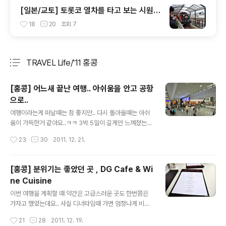
[일본/교토] 토롯코 열차를 타고 보는 시원한
풍경
18
20
조회
7
TRAVEL Life/'11 홍콩
분류 전체보기
주요 글 목록
[홍콩] 어느새 끝난 여행.. 아쉬움을 안고 공항
으로..
글 내용
여행이라는게 떠날때는 참 좋지만.. 다시 돌아올때는 아쉬
움이 가득한거 같아요..ㅋㅋ 3박 5일이 길게만 느껴졌는데
어느새 여행의 끝입니다..ㅜㅜ 사실 이번 홍콩여행기는 뭔
작성시간
23
30
2011. 12. 21.
가 소개해 드린게 별로 없는데.. 처음에 말씀드렸듯이.. 이
번 여행의 컨셉은 그냥 쉬는거였으니까요..ㅋㅋ 구룡역에
서 AEL을 타고 다시 공항에 왔습니다.. 체크인을 구룡역에
[홍콩] 분위기는 좋았던 곳 , DG Cafe & Wi
서 미리 한 터라.. 다행히 몸은 가벼..운 상태가 아니었구나..
ne Cuisine
(백팩이..;;) 공항이.. 사진빨이 잘 받는거 같아요..ㅋㅋ 그래
글 내용
도 규모나 시설면에선 인천만큼 좋은 곳이 없죠..^^ 출국심
이번 여행을 계획할 때 약간은 고급스러운 곳도 한번쯤은
사를 하기 전에 저녁을 먹고 들어갈까 했는데.. 이렇다 할
가자고 했었는데요.. 사실 디너타임때 가면 엄청나게 비싸
곳이 없어서.. 출국심사 후 들어와보니 나름 여러 음식점들
니 엄두가 안나고.. 점심메뉴가 상대적으로 저렴하다고 해
작성시간
21
28
2011. 12. 19.
이 있었습니다.. (뭐.. 솔직히 많지는 않습니다..ㅋㅋ) 뭘 먹..
서 가본 곳.. 바로 1881 헤리티지에 있는 DG Cafe & Wi