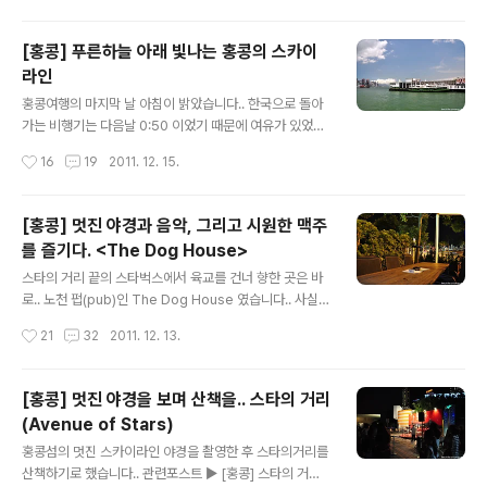
ne Cuisine 입니다.. 위치는 1881 헤리티지의 분수대가
있는 곳의 2층(인가 3층인가)에 있습니다.. 밖에도 테이블
[홍콩] 푸른하늘 아래 빛나는 홍콩의 스카이
이 있지만.. 너무 더우니 안으로 들어가야했습니다..^^: 자
라인
리를 안내받고 받은 메뉴판.. 잘 안보이시죠?^^: 사실 모든
글 내용
점심메뉴가 HK$98이라고 착각을 했던..;; 알고보니 메인
홍콩여행의 마지막 날 아침이 밝았습니다.. 한국으로 돌아
메뉴가 뭐냐에 따라 가격이 달라지고 있었습니다.. 뭐.. 분
가는 비행기는 다음날 0:50 이었기 때문에 여유가 있었
위기나 1881 헤리티지에 있는 곳이니 어느정도 예상을 했
죠.. (나중에는 너무 여유가 있어서 문제였지만..) 호텔에 체
작성시간
16
19
2011. 12. 15.
지만.. 암튼.. 에피타이저는 샐러드로 하고.. 음료는..
크아웃을 하고 짐을 맡긴 후.. 일단은 나가보기로 했습니
다.. 일단은 근처 소고(SOGO)백화점에서 이것저먹 보다
가.. 푸드코트에서 도시락을 사고 바깥 풍경을 보며 먹기로
[홍콩] 멋진 야경과 음악, 그리고 시원한 맥주
했어요.. 뭐.. 식당에서 먹는것도 좋지만.. 날씨도 좋겠다..
를 즐기다. <The Dog House>
공원 같은데서 먹는것도 나쁘지 않겠다 싶었거든요..ㅋㅋ
글 내용
날씨가 맑아서 좋긴한데.. 좀 더워서..;; 초밥 도시락이 금새
스타의 거리 끝의 스타벅스에서 육교를 건너 향한 곳은 바
상하는거 아닌가 걱정이 되긴했는데.. 뭐.. 맛나게 잘 먹었
로.. 노천 펍(pub)인 The Dog House 였습니다.. 사실
습니다..ㅋㅋ 도시락을 다 먹은 후.. 언제 다시 볼지 모르는
가이드북에도 소개는 안되어 있지만.. 인터넷에서 우연히
작성시간
21
32
2011. 12. 13.
홍콩의 모습을 담기로 했습니다.. 스타페리와도 곧 이별이
발견하고 한번 가보자 했었죠.. 육교를 건너오면 이렇게 공
군요...
원이 조성되어 있는 것을 알게 되는데요.. 근처에 보면 내려
가는 엘리베이터가 있습니다.. 그렇게 내려가서 도로변을
[홍콩] 멋진 야경을 보며 산책을.. 스타의 거리
향해 가다보면.. 노천펍을 하나 발견하게 되는데 그 곳이 바
(Avenue of Stars)
로 The Dog House입니다.. 위치는 마지막에 구글맵을
글 내용
링크 시켜놓을테니 참고하세요..^^ 이 곳은 야경과 함께 밴
홍콩섬의 멋진 스카이라인 야경을 촬영한 후 스타의거리를
드의 음악과 시원한 맥주 한잔을 즐기기에 좋은 곳입니다..
산책하기로 했습니다.. 관련포스트 ▶ [홍콩] 스타의 거리