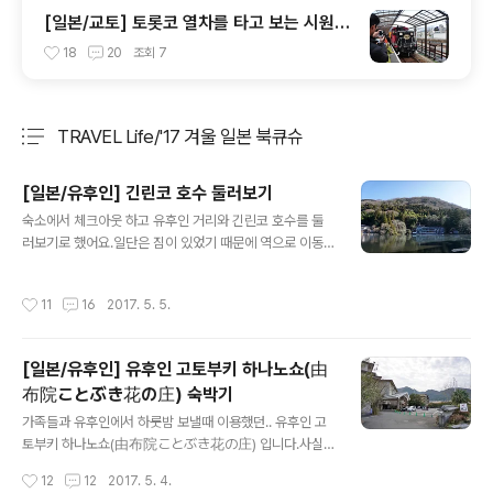
[일본/교토] 토롯코 열차를 타고 보는 시원한
풍경
18
20
조회
7
TRAVEL Life/'17 겨울 일본 북큐슈
분류 전체보기
주요 글 목록
[일본/유후인] 긴린코 호수 둘러보기
글 내용
숙소에서 체크아웃 하고 유후인 거리와 긴린코 호수를 둘
러보기로 했어요.일단은 짐이 있었기 때문에 역으로 이동
해서 코인라커에 짐을 넣기로 했습니다. 숙소 근처 풍경인
데.. 정말 조용합니다 ㅋㅋ 유후인역 근처 코인라커에 짐을
작성시간
11
16
2017. 5. 5.
넣고 이동하기로 합니다. 어제와 다르게 날씨가 정말 좋았
습니다. 가는 길에 스누피 카페에서 파는 고사리떡이었나..
항상 궁금했던거라 사봤어요. 떡인데.. 굉장히 물렁물렁한
[일본/유후인] 유후인 고토부키 하나노쇼(由
느낌??사실 맛은 호불호가 엄청 갈리기 때문에.. 조심하시
布院ことぶき花の庄) 숙박기
는게..ㅋㅋ(가격도 상당하다보니..^^;) 긴린코 근처에 오니
글 내용
언제나 보이는 요 녀석들이 있네요 ㅋㅋ 날씨가 좋아진 덕
가족들과 유후인에서 하룻밤 보낼때 이용했던.. 유후인 고
분인지 관광객들도 많았습니다. 긴린코의 맑은 물롸 푸른
토부키 하나노쇼(由布院ことぶき花の庄) 입니다.사실
하늘은 언제봐도 좋네요 그러고보니 일본에 오면 오미쿠지
은 먼저 예약해 둔 다른 료칸이 있었는데..아무리 봐도 그
작성시간
12
12
2017. 5. 4.
를 재미삼아 뽑아봤는데,이번에는 이 ..
곳이 저렴하긴 하지만.. 시설이 좀 안좋은거 같아서.. 여행