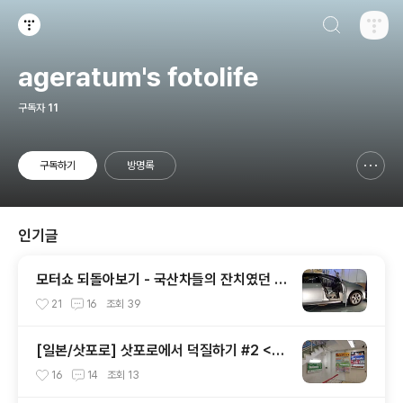
검색하기
티스토리
ageratum's fotolife
구독자
11
구독하기
방명록
신고하기 레이어
열기
인기글
모터쇼 되돌아보기 - 국산차들의 잔치였던 2
002 서울모터쇼
21
16
조회
39
[일본/삿포로] 삿포로에서 덕질하기 #2 <애
니메이트 주변>
16
14
조회
13