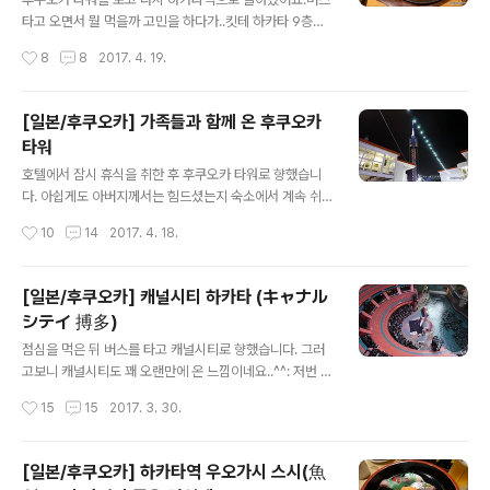
바로 차이나타운입니다^^ 신년이라 그런지 생각보단 사람
타고 오면서 뭘 먹을까 고민을 하다가..킷테 하카타 9층에
이 좀 있었어요 ㅎㅎ 규모가 큰 곳은 아닙니다^^: 고기만두
있는 코테키치(こて吉)에 가보기로 했습니다. 사실 사진은
작성시간
8
8
2017. 4. 19.
로 인기가 있는 곳 같더라구요.. 그리고 제가 처음으로 나가
다 먹고 나와서 찍은거라 영업종료라고 써있네요..^^: 사실
사키 짬뽕을 먹었었던 가이라..
저와 형은 아버지를 모시러 호텔에 간 사이에다른 가족들
은 줄을 서고 있었어요.그리고 모시고 오니 때마침 자리를
[일본/후쿠오카] 가족들과 함께 온 후쿠오카
배정받아서.. 타이밍이 딱 맞았네요 ㅎㅎ 한국어 메뉴가 있
타워
기 때문에 주문에 전혀 문제가 없었습니다.게다가 메뉴에
글 내용
표시된 가격이 세금포함 가격이라 헷갈리지 않더라구요^^
호텔에서 잠시 휴식을 취한 후 후쿠오카 타워로 향했습니
영업시간은 11시~23시까지,마지막 주문은 요리는 22시,
다. 아쉽게도 아버지께서는 힘드셨는지 숙소에서 계속 쉬
음료는 22시 30분입니다. 메뉴는 사진과 한글로 잘 표현
시기로..ㅠㅠ 그리고 평소처럼 하카타 버스터미널 6번 정
작성시간
10
14
2017. 4. 18.
되어 있습니다 ㅎㅎ각종 철판요리들이 있구요.. 간단한 일
류장에서 306버스를 계속 기다리는데.. 계속 버스가 안오
품요리부터.. 오코노미야키 종..
더라구요.. 게다가 신년이라 배차간격도 길어지면서 이미
많은 사람들이 대기중.. 그래서 이거 어쩐다 싶은 와중에..
[일본/후쿠오카] 캐널시티 하카타 (キャナル
후쿠오카 여행을 오면 항상 이용하는 실시간 버스 상황을
シテイ 搏多)
알려주는 사이트에서 검색! http://jik.nishitetsu.jp/men
글 내용
u?lang=ko 위의 링크로 들어가서 지명을 영어로 대충 검
점심을 먹은 뒤 버스를 타고 캐널시티로 향했습니다. 그러
색하면 어느정도 맞춰서 찾으실 수 있습니다. 찾아보니 바
고보니 캐널시티도 꽤 오랜만에 온 느낌이네요..^^: 저번 여
로 옆 5번 정류장의 312번 버스도 후쿠오카타워로 가는것
행때 안와서 그런건지 ㅋㅋ 암튼 후쿠오카를 대표하는 쇼
작성시간
15
15
2017. 3. 30.
을 확인! 그리고 버스가 바로 오길래 기사 아저씨께 물어보
핑몰이기도 하고 실제로 쇼핑도 좀 하기 위해서 들렀어요^
니 간다고 하..
^ 평일이지만, 일본은 보통 1월 4~5일까지는 쉬어서 그런
지 사람들이 꽤 많았습니다. 아! 물론 중국인 관광객이 상당
[일본/후쿠오카] 하카타역 우오가시 스시(魚
히 많긴 했지만..^^: 때마침 중앙 무대에서 행사중인데.. 외