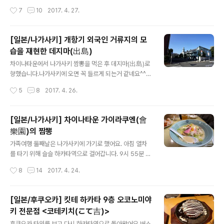
곳.. 바로 이나카안(田舍庵) 이라는 우동전문점이었습니
후.. 엘리베이터를 타고 올라갑니다. 첫번째 엘리베이터에
작성시간
7
10
2017. 4. 27.
다. 사진은 먹고 나와서 찍은것이지만..실제로 저희도 20
서 내린 후에 주변 풍경은 꼭 담아줘야죠^^ 다행히 날씨가
분 넘게 기다린거..
정말 좋았습니다^^ 두번째 엘리베이터 타러가는 길에 만난
고양이..너무 잘 자고 있네요 ㅋㅋ 그리고 글로버공원(구라
[일본/나가사키] 개항기 외국인 거류지의 모
바엔)에 들어왔습니다.저번에 왔을때는 저택이 공사중이었
습을 재현한 데지마(出島)
는데, 공사가 끝나니 말끔해졌네요^^ 앞에 있는 연못의 커
글 내용
다란 잉어도 그대로 있고.. 저택 위에서 내려다 보는 풍경이
차이나타운에서 나가사키 짬뽕을 먹은 후 데지마(出島)로
정말 멋있습니다^^공사 전에는 삐그덕 거려서 정말 불안했
향했습니다.나가사키에 오면 꼭 들르게 되는거 같네요^^:
는데.. 이제는 안그래서 좋네요^^ 사실 저로서는 너무 자주
사실 가족들이야 처음이니..ㅋㅋ 차이나타운에서 조금만
작성시간
5
8
2017. 4. 26.
온 곳이라 특별할게 없지만..^^:그래도 바다 풍경과 정원 분
걸어가면 데지마 후문이 나옵니다.그러고보니 후문으로 입
위기를 느끼기엔 이만한 곳..
장하는건 또 처음...ㅋㅋ 후문으로 들어온 탓에 예전 동선의
정반대가 되었습니다 ㅋㅋ 데지마 옛 모습을 축소해놓은
[일본/나가사키] 차이나타운 가이라쿠엔(會
모습도 있고.. 여기가 아마 옛 정문일텐데..이곳도 옛날 모
樂園)의 짬뽕
습처럼 실제로 바깥과 연결을 하려는거 같더라구요^^ 그동
글 내용
안 공사를 진행중이던 곳이 모두 새롭게 개장했습니다. 그
가족여행 둘째날은 나가사키에 가기로 했어요. 아침 열차
래서 딱 봐도 새것 느낌이 가득한 전시관을 보실 수 있습니
를 타기 위해 슬슬 하카타역으로 걸어갑니다. 9시 55분 나
다^^ 저번에 왔을때는 공사때문에 보기 안좋은게 많았는
가사키행 열차를 타고... 오랜만에 타는 카모메.. 약 2시간
작성시간
8
14
2017. 4. 24.
데,이제는 완료되서 깔끔하고 좋네요^^ 당시 여기에 살던
동안 열차를 타고 나가사키역에 도착! 어디를 먼저 갈까 하
외국인들의 생활모습을 볼 수 있습니다. 그..
다가.. 점심시간이라 일단 차이나타운에 가서 나가사키 짬
뽕을 먹기로 합니다. 나가사키역도 뭔가 많이 꾸며놓은거
[일본/후쿠오카] 킷테 하카타 9층 오코노미야
같더라구요. 7명이다보니 일일이 정산하기 귀찮아서 그냥
키 전문점 <코테키치(こて吉)>
노면열차 1일 패스권을 구입했습니다..^^: 노면열차를 타고
글 내용
츠키마치(築町)까지 이동합니다. 그리고 조금만 걸어가면
후쿠오카 타워를 보고 다시 하카타역으로 돌아왔어요.버스