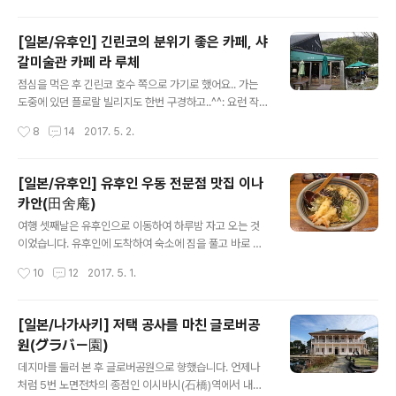
바로 전에 급하게 다른 료칸을 잡은 곳이 바로 여기였어요.
일단 위치상으로 좋았던게..유후인과 정말 가깝습니다. 5
[일본/유후인] 긴린코의 분위기 좋은 카페, 샤
분 정도만 걸어가면 됩니다. 입구에 보면 오늘 체크인 하는
갈미술관 카페 라 루체
사람들의 이름이 적혀있어요. 들어오자마자 느낀건.. 뭔가
글 내용
올드한 느낌이 가득하다는거? ㅋㅋ 그래도 이렇게 통유리
점심을 먹은 후 긴린코 호수 쪽으로 가기로 했어요.. 가는
구조라 뭔가 시원한 느낌이 있더라구요^^로비에 나와서 커
도중에 있던 플로랄 빌리지도 한번 구경하고..^^: 요런 작고
피 한잔 해도 괜찮을거 같았습니다. 저희는 3층에 안내를
귀여운 동물들도 있습니다. (냄새가 좀 나지만) 다양한 상
작성시간
8
14
2017. 5. 2.
받았습니다. 방을 총 3개를 예약했어요.근데 방 사이즈만
품들도 판매하고 있구요.. 여기는 마녀배달부 키키를 컨셉
봐선 7명이 한방에 자도 무리 없..
으로 한 매장이었는데..키키의 추천 그러면서 빵도 팔더라
구요 ㅋㅋ 암튼 그렇게 한번 둘러보고 있는데..어머니께서
[일본/유후인] 유후인 우동 전문점 맛집 이나
화장실 다녀오시더니 안색이 갑자기 안좋으시더라구요..누
카안(田舍庵)
나에게 들어보니 화장실에서 토하셨다고...;; 갑자기 추워진
글 내용
날씨탓인지, 점심식사 탓인지..아니면 기차에서 멀미를 하
여행 셋째날은 유후인으로 이동하여 하루밤 자고 오는 것
신건지 모르겠지만.. 일단은 유후인 길을 잘 아는 제가 숙소
이었습니다. 유후인에 도착하여 숙소에 짐을 풀고 바로 점
에 모셔드리고 오기로 했습니다.아버지께서도 피곤하다고
심을 먹으러 갔습니다.(숙소에 대한 포스팅은 나중에 하겠
작성시간
10
12
2017. 5. 1.
하셔서 같이 모셔드리고.. 저는 다시 합류를 위해 긴린코 쪽
습니다^^) 계속 날씨가 좋았는데, 이 날은 갑자기 흐리고
으로 가고 있었는데..바..
춥더라구요.확실히 겨울은 겨울이구나 싶었습니다^^: 사실
점심은 저번에 정말 만족했던 가정식집 나스야에 가려고
[일본/나가사키] 저택 공사를 마친 글로버공
했으나..(나스야(茄子屋) 포스팅 http://fotolife.tistory.
원(グラバー園)
com/entry/1519) 갑자기 추워진 날씨에 아버지께서 따
글 내용
뜻한 국물이 생각난다고 하셔서..원래 계획이 틀어지는 바
데지마를 둘러 본 후 글로버공원으로 향했습니다. 언제나
람에.. 급하게 우동집을 검색해봤습니다. 그리고 찾아간
처럼 5번 노면전차의 종점인 이시바시(石橋)역에서 내린