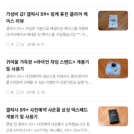
어..
주고 샀는데..고속충전이 안되니 엄청 오래 걸리더라구요.
ㅠㅠ 그래서 미국에서 정품 고속충전기를 사려고 하니 정
가성비 갑! 갤럭시 S9+ 링케 퓨전 클리어 케
가가 29달러고,아마존은 저렴하긴 한데 짝퉁 이슈가 다들
이스 리뷰
있어서 불안하고.. 그러다가 이번에 그냥 무선충전기를 한
글 내용
번 사볼까 싶어서 찾아보니..갤럭시 S9 출시에 맞춰 나온
갤럭시 S9+ 구입후 기본으로 제공되던 케이스를 사용하
무선충전기는 스탠드만 되고,이전 모델 무선충전기 패드와
다가이제서야 제대로 된 케이스를 구입했습니다 ^^: 이번
스탠드 형태 둘다 되는 컨버터블 제품이더라구요. 둘 다 무
에도 역시나 믿고 쓰는 링케 퓨전 케이스입니다 ㅋㅋ넥서
작성시간
4
6
2018. 4. 9.
선 고속충전이 제대로 되는건 맞고..그렇다면 당연히 패드,
스5X, 아이폰7+ 에도 같은 케이스를 사용해봤는데..이거
스탠드 둘 다 되는 컨버터블 ..
만큼 가성비 갑인 케이스가 없더라구요 ㅋㅋ 가격은 배송
비까지 1.2만원 정도였습니다. 우선 바깥과 안쪽면에 있는
귀여움 가득한 <라이언 차징 스탠드> 개봉기
보호 비닐을 제거해야 하구요. 그러면 요렇게 아주 투명한
및 사용기
케이스가 됩니다.저는 클리어로 선택해서 이렇게 투명한거
글 내용
고..오키드퍼플, 스모크 블랙, 미러도 있습니다. 장착해보니
갤럭시 S9+ 사전예약자 대상으로 악세서리 중에 한가지
아주 딱 잘 맞더라구요. 뒷면은 요렇게.. 기본 케이스처럼
를 5천원에 구매할 수 있는 이벤트가 있었거든요.일명 '5
렌즈와 플래시 사이도 막혀져 있으면 더 좋았을텐데 하는
천원의 행복'이라는 이벤트였는데.. 저는 카카오프렌즈 라
작성시간
8
2
2018. 3. 31.
아쉬움이..ㅋㅋ 버튼 부분도 잘 맞고, 옆면은 TPU 재질이
이언 차징 스탠드를 선택했습니다.이유는 이게 한정판이라
라 잘 눌립니다. 하단을 보니 케이..
고 하더라구요 ㅋㅋ 정가는 55,000원이라고 하는데.. 이
벤트라 배송비 포함 5천원에 구입했습니다. 그리고 바로
갤럭시 S9+ 사전예약 사은품 삼성 덱스패드
오늘 오후에 도착한 라이언 차징 스탠드입니다. 고속충전
개봉기 및 사용기
지원 되는 제품이고..S9 / S9+에서 제대로 작동된다고 하
글 내용
네요. 사실 충전 케이블 같은것도 같이 들어있는 줄 알았는
몇일 전 갤럭시 S9+ 사전예약 사은품이 도착했습니다. 참
데..삼성 정품 충전기 사용 권장한다고 되어 있는걸 보고 그
고로 S9이나 S9+ 64기가는 덱스패드, S9+ 256기가는