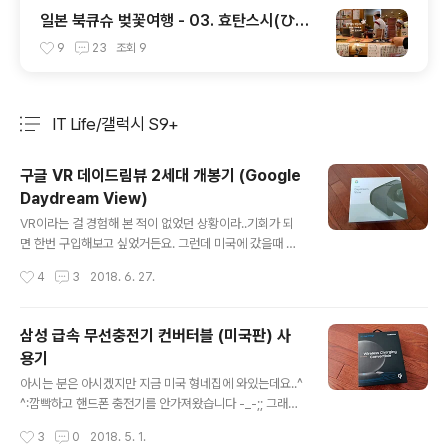
일본 북큐슈 벚꽃여행 - 03. 효탄스시(ひょ
うたん寿司)
9
23
조회
9
IT Life/갤럭시 S9+
분류 전체보기
주요 글 목록
구글 VR 데이드림뷰 2세대 개봉기 (Google
Daydream View)
글 내용
VR이라는 걸 경험해 본 적이 없었던 상황이라..기회가 되
면 한번 구입해보고 싶었거든요. 그런데 미국에 갔을때 슬
릭딜을 보니..구글 스토어에서 데이드림뷰 2세대를 99불
작성시간
4
3
2018. 6. 27.
에서 무려 50% 할인된 49불에 판매중이라는 소식이! 요
즘은 스마트폰을 구입하면 사은품으로 이걸 주는거 같긴한
데..그래도 49불이면 괜찮다 싶어서 질렀네요^^ 구글 데이
삼성 급속 무선충전기 컨버터블 (미국판) 사
드림뷰 2세대 입니다. 충전기와 폰은 포함되어 있지 않다
용기
고...ㅋㅋ 박스 디자인은 예쁘게 잘 했네요 ㅋㅋ 데이드림뷰
글 내용
와 호환되는 스마트폰 목록은 아래 링크에서 확인하세요^^
아시는 분은 아시겠지만 지금 미국 형네집에 와있는데요..^
https://vr.google.com/intl/ko_kr/daydream/smar
^:깜빡하고 핸드폰 충전기를 안가져왔습니다 -_-;; 그래서
tphonevr/phones/ 박스를 열면 VR과 컨트롤러 설명서
급하게 공항 면세점에서 C타입 충전기를 구입하려 했지
작성시간
3
0
2018. 5. 1.
가 들어있습니다.구성품은 정말 단순해요 ㅋㅋ 데이드림뷰
만.. 다 팔려서 어쩔수 없이 충전 케이블을 무려 만원이나