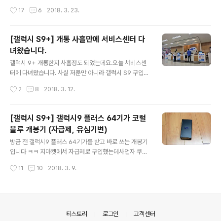
냥 스탠드만 들어있다는 걸 알았죠 ㅋㅋ 그런데 봉인 테이
AKG 헤드폰이 사은품이었는데,사은품 때문에 64기가를
작성시간
17
6
2018. 3. 23.
프가 딱 안붙어 있던데..그냥 굴곡이져서 그런거지? 반품
선택해도 과언이 아니었습니다. 이미 보스 헤드폰이 있는
들어온거 나한테 보낸거 아니지? ..
상황이라 AKG 헤드폰은 필요 없었고,덱스패드에 대한 궁
금증이 있어서 한번 써보고 싶었거든요 ㅋㅋ 참고로 저는
[갤럭시 S9+] 개통 사흘만에 서비스센터 다
지마켓에서 자급제로 구입을 했는데,셀러가 얘기한대로 가
녀왔습니다.
만히 있으니 알아서 잘 왔습니다. 기쁜 마음으로 박스를 열
글 내용
고 덱스패드(DeX Pad)를 꺼냈습니다. 덱스 패드의 역할
갤럭시 9+ 개통한지 사흘정도 되었는데요.오늘 서비스센
은 TV나 모니터에 스마트폰을 연결하여데스크탑처럼 사
터에 다녀왔습니다. 사실 저뿐만 아니라 갤럭시 S9 구입하
용하거나 큰 화면에서 게임이나 동영상을 보게 해주는거라
신 분들은 서비스센터에 꼭 한번 갈 수 밖에 없는데요 이유
작성시간
2
8
2018. 3. 12.
생각하시면 됩니다.단순 미러링과는 차이가 있어요. 뒷면
는 갤럭시 S9 구매자에겐 액정 보호필름 1회 부착을 무료
인데 설명이.... 잘 안보이시죠?^^:..
로 해주기 때문입니다 ㅋㅋ 저는 주말이 껴서 오늘에서야
갔는데.. 어찌보면 늦게 간거죠..^^:그동안 액정을 아주 애
[갤럭시 S9+] 갤럭시9 플러스 64기가 코럴
지중지했던..ㅋㅋ 삼성 서비스센터나 디지털플라자 같은데
블루 개봉기 (자급제, 유심기변)
가면 된다고 하는데..디플은 안되는 곳도 있다는거 같아 그
글 내용
냥 서비스센터로 갔습니다. 직장 근처라서 분당선 모란역
방금 전 갤럭시9 플러스 64기가를 받고 바로 쓰는 개봉기
에 있는 곳을 갔는데..여기는 디플이랑 서비스센터가 같이
입니다 ㅋㅋ 지마켓에서 자급제로 구입했는데사업자 쿠폰
있네요? ㅋㅋㅋ 암튼 여기서는 3층 서비스 센터에 가서 사
이랑 ok캐시백 경유에 카드 청구할인 등등 할 수 있는거 다
작성시간
11
10
2018. 3. 9.
진에 보이는 접수대에 말하고 맡기면 됩니다. 보니까 오른
해서 구입했습니다. 많은 분들이 별로 안좋아하는 롯데택
쪽에 기계 1대가 있고 그곳에서 바..
배로 어제 발송이 되었는데,저희 동네 롯데택배는 딱히 문
제가 없어서 그런지..^^:오늘 저녁에 바로 도착했네요. 박스
를 열어보니 요렇게 되어 있고.. 완충재로 2장으로 포장되
어 있다고 보면 될거 같네요.박스 겉면에 휴대폰이라고 써
의안내
티스토리
로그인
고객센터
있으니 더 신경 썼을테고.. 그러고보니 삼성 스마트폰은 처