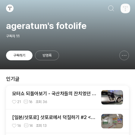
검색하기
티스토리
ageratum's fotolife
구독자
11
구독하기
방명록
신고하기 레이어
열기
인기글
모터쇼 되돌아보기 - 국산차들의 잔치였던 2
002 서울모터쇼
21
16
조회
36
[일본/삿포로] 삿포로에서 덕질하기 #2 <애
니메이트 주변>
16
14
조회
13