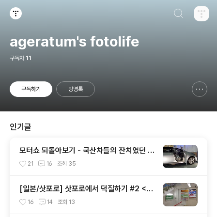
검색하기
티스토리
ageratum's fotolife
구독자
11
구독하기
방명록
신고하기 레이어
열기
인기글
모터쇼 되돌아보기 - 국산차들의 잔치였던 2
002 서울모터쇼
21
16
조회
35
[일본/삿포로] 삿포로에서 덕질하기 #2 <애
니메이트 주변>
16
14
조회
13