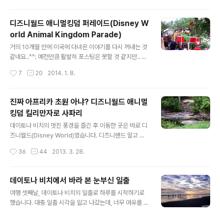
니 아시아 지역으로 들어왔네요.. 아시아 지역이긴 한데 우
리나라가 있는 동아시아의 모습은 아니고, 앙코르와트와
디즈니월드 애니멀킹덤 퍼레이드(Disney W
네팔의 모습을 꾸며놨다고 보시면 될 것 같습니다. 뭐.. 나
orld Animal Kingdom Parade)
름 앙코르와트와 같은 분위기가 나죠?^^: 어쩌면 툼레이더
글 내용
의 분위기를 더 내려고 했던 것 같네요..ㅋㅋ 암튼 이곳에는
거의 10개월 만에 미국에 다녀온 이야기를 다시 꺼내는 것
이렇게 보트를 타고 내려오는 놀이기구가 있는데요.. 이 물
같네요..^^: 예전만큼 활발히 포스팅은 못할 것 같지만.. 새
길위 다리에는 요런 버튼이 있습니다.. 이걸 누르면.. 오른
해를 맞아 새로운 마음으로 다시 포스팅을 해볼까 합니다^
작성시간
7
20
2014. 1. 8.
쪽에 보이는 코끼리가 물을 확 뿌려버리죠..ㅋ 놀이기구 타
^ 다 잊으셨을 것 같아 말씀을 드리자면, 저번 이야기는 올
는 사람을 괴롭..
랜도에 위치한 디즈니월드 중에서 애니멀킹덤의 사파리 체
험에 대한 것이었습니다. 이전 포스트진짜 아프리카 초원
진짜 아프리카 초원 아냐? 디즈니월드 애니멀
아냐? 디즈니월드 애니멀킹덤 킬리만자로 사파리 암튼 실
킹덤 킬리만자로 사파리
제 아프리카에 온 듯한 사파리 체험을 재밌게 하고 나오니
글 내용
사람들이 길가에 모이기 시작하더라구요.. 직원들은 펜스
데이토나 비치의 멋진 풍경을 즐긴 후 이동한 곳은 바로 디
를 치고 있고 말이죠.. 그래서 딱 생각난 건 '곧 퍼레이드를
즈니월드(Disney World)였습니다. 디즈니랜드 말고 디
하겠구나!' 운좋게 펜스 근처에 자리를 잡고 30분 정도 기
즈니월드 말이죠! ㅋㅋ 암튼 올랜도에 위치한 디즈니월드
작성시간
36
44
2013. 3. 28.
다리니 퍼레이드 행렬이 다가오고 있었습니다. 애니멀킹덤
는 크게 4개의 테마파크로 이루어져 있는데, 그 중에서도
이다보니 그에 맞는 캐릭터와..
애니멀킹덤(Animal Kingdom)에 가기로 했습니다. (디
즈니월드는 4개의 테마파크를 비롯해, 2개의 워터파크, 3
데이토나 비치에서 바라 본 눈부신 일출
2개의 테마호텔, 리조트, 쇼핑, 식사, 엔터테인먼트 지역이
글 내용
여행 셋째날, 데이토나 비치의 일출로 하루를 시작하기로
있다고 하네요.. 웬만한 작은 도시라고 봐도 될 것 같습니
했습니다. 대충 일출 시각을 알고 나갔는데, 너무 여유를 부
다. 규모가 정말 ㅎㄷㄷ) 주차장도 엄청 넓다보니 위치를 잘
렸는지 해가 뜬거 같더라구요..;; 하지만 구름이 가득 낀 탓
기억해야 되구요.. 입구까지 이동시켜 줄 열차(?)도 기다려