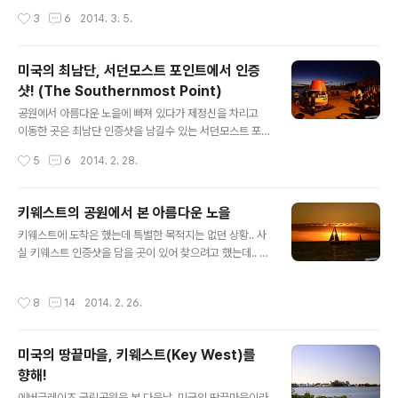
더 예쁜거 같아요..ㅋㅋ 헐크라는 놀이기구가 있는데.. 아마
고 나서야 오게 되었습니다. 게다가 숙소는 더 멀어진 상황
작성시간
3
6
2014. 3. 5.
여기..
이었는데.. 뭐.. 당시엔 이게 최선의 선택이었어요..^^: 암튼
올랜도 유니버셜 스튜디오에 도착했어요! 웰컴이라는군
요..ㅋㅋ 입장하기 전에 있던 각종 시설들.. 영화관이나 식
미국의 최남단, 서던모스트 포인트에서 인증
음료 시설들이 있었습니다.. 날씨는 정말 good! 저희는 U
샷! (The Southernmost Point)
niversal Studios Florida를 향해 갑니다. 여기서 인증
글 내용
샷 하나 남기고.. 올랜도 유니버셜 스튜디오에는 2개의 테
공원에서 아름다운 노을에 빠져 있다가 제정신을 차리고
마파크가 있는데요. 와
이동한 곳은 최남단 인증샷을 남길수 있는 서던모스트 포
인트(The Southernmost Point)였습니다. 포인트를 찾
작성시간
5
6
2014. 2. 28.
아가보니 이미 많은 사람들이 인증샷을 남기기 위해 줄을
서고 있는 상황.. 형이 주차를 할 곳은 찾는 사이 저희는 줄
을 서기로 했습니다.. 그렇게 약 2-30분쯤 줄을 섰을까..
키웨스트의 공원에서 본 아름다운 노을
드디어 서던모스트 포인트를 담을 수 있었습니다! 기다리
글 내용
키웨스트에 도착은 했는데 특별한 목적지는 없던 상황.. 사
는 사람이 점점 늘어나서 빨리 촬영을 해야 했는데, 사람이
실 키웨스트 인증샷을 담을 곳이 있어 찾으려고 했는데.. 문
바뀌는 틈을 타 급하게 한장 남겼네요..^^: 사실 평소에는
제는 정확히 어디인지 모르겠더라구요..ㅋㅋ 그래서 일단
제사진을 잘 안남기는데, 이곳에서는 저도 인증샷을 하나
지도에서 검색된 공원을 찾아가보기로 했습니다.. 마을 안
남겼습니다..ㅋㅋ 그 인증샷은 제 하드에만 보관하는걸로..
작성시간
8
14
2014. 2. 26.
을 돌아다니는 관광열차?ㅋㅋ 쿠바와 가까운 곳이다보니
^^: 수많은 사람들이 포인트를 만져서 그런지 옆에는 색이
코스트 가드가 보이네요.. 뗏목타고 헤엄쳐서 망명오는 사
다 벗겨졌네요..
람이 종종 있다고 하니.. 무작정 가보기로 한 공원입니다..
미국의 땅끝마을, 키웨스트(Key West)를
사람이름인거 같은데.. 누군지는 전혀 모르겠네요..^^: 일몰
향해!
시각이 곧 폐장시각이었는데, 남은 시간이 한시간도 안남
글 내용
았었어요..ㅜ.ㅜ 공원 안에 있는 해변가였는데.. 일찍와서
에버글레이즈 국립공원을 본 다음날, 미국의 땅끝마을이라