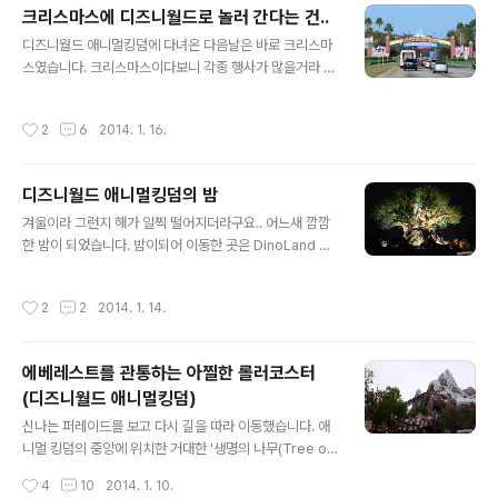
무 많아 움직이기 힘들었지만.. 그래도 즐거웠습니다^^ 멀
크리스마스에 디즈니월드로 놀러 간다는 건..
리서도 웅장한 위용을 뽐내는 신데렐라성.. 중간 통로가 있
글 내용
디즈니월드 애니멀킹덤에 다녀온 다음날은 바로 크리스마
기 때문에 자주 들락날락 했네요..^^: 성을 관통하는 통로인
스였습니다. 크리스마스이다보니 각종 행사가 많을거라 생
데요.. 안에는 상점도 있습니다. 디즈니에 나오는 모든 공주
각을 했고, 그렇다보니 당연히 메인이라 할 수 있는 매직킹
들의 옷을 판매하고 있더라구요.. 그 상점의 모습을 사진으
덤에 가기로 했죠^^ 전날에도 사람은 꽤 많았기 때문에 당
로 담았다고 생각했는데.. 지금 찾아보니 없네요..ㅜ.ㅜ 성
작성시간
2
6
2014. 1. 16.
일은 오죽할까라는 생각을 하기는 했어요.. 뭐.. 디즈니월드
앞의 광장에서는 한창 퍼레이드가 진행중이었습니다. 신나
입구를 봤을땐 그냥 좀 많구나 했는데.. 매직킹덤으로 가려
는 음악과 함께 퍼..
고 하니.. 이건 뭐 장난이 아니네요..;; 차가 엄청 많다보니
디즈니월드 애니멀킹덤의 밤
주차하는데도 시간이 오래 걸리고, 셔틀을 타고 가야하는
글 내용
데 그 시간도 만만치 않고.. 암튼 주차장에 차를 내고 셔틀
겨울이라 그런지 해가 일찍 떨어지더라구요.. 어느새 깜깜
을 타고 매직킹덤으로 들어가는 선착장에 오는데 거의 한
한 밤이 되었습니다. 밤이되어 이동한 곳은 DinoLand US
시간이 걸렸습니다..;; 크리스마스에는 어떤 놀이동산이든
A 지역이었습니다. 이름 그대로 공룡을 테마로 한 지역이
사람이 많은데, 디즈니월드는 오죽했겠어요?^^;ㅋ 그래도
죠^^ 이 놀이기구는 타봤는데요..(대기인원이 적어 보여
작성시간
2
2
2014. 1. 14.
볼거리가 많을거라 생각하고 인..
서..^^:) 타임머신을 테마로 한 놀이기구라고 보시면 될 것
같네요..ㅎㅎ 어느 놀이공원에 다 있는 농구대..^^: 많이 넣
으면 상품주고 그렇더라구요..ㅋㅋ 줄이 길게 서있길래 뭔
에베레스트를 관통하는 아찔한 롤러코스터
가 했더니.. 구피들과 사진을 찍고 있더라구요...^^ 이용권
(디즈니월드 애니멀킹덤)
을 구입하면 같이 사진을 찍을 수 있는 것 같았습니다. 다시
글 내용
아시아 지역으로도 가봤습니다. 밤에는 분위기가 좀 다르
신나는 퍼레이드를 보고 다시 길을 따라 이동했습니다. 애
더라구요..^^ 춤추고 노래부르고 난리던..ㅋㅋ 생명의 나무
니멀 킹덤의 중앙에 위치한 거대한 '생명의 나무(Tree of
는 밤에 봐도 멋지네요..^^ 그냥 여기저기 다니며 야경을 담
Life)'는 계속 봐도 대단하게 느껴졌네요^^ 잘보면 각종 동
작성시간
4
10
2014. 1. 10.
아 봤습..
물들이 조각되어 있다는 걸 알 수 있습니다^^ 이동하다보