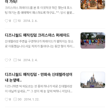
이 가득!
서 있고..ㅠ.ㅠ 그래서 몇장 찍다가 바로 동영상으로 촬영했
글 내용
습니다.그리 길지도 않고 나름 재밌으니 한번 봐주세요..^^
크리스마스 퍼레이드를 본 후 이것저것 하긴 했는데 포스
오른쪽 큰 아저씨만 없었어도 더 좋았을텐데 정말 아쉽더
팅 하기는 좀 애매해서 패스하도록 하구요..^^: 당시 불꽃축
라구요..ㅜ.ㅜ 암튼 당시에는 불꽃축제를 보며 황홀한 느낌
제 등 주요 행사를 보기 위해 길바닥에서 계속 기다리던 상
작성시간
8
10
2014. 2. 6.
까지 받았었어요..한편으론 언제 또 와서 보나 싶기도 했
황.. 그렇게 기다리기만 하니 너무 지루해서 잠깐 빠져나와
고..ㅋㅋ 어떻게보면..
기념품 가게로 향했습니다. 어느덧 해가지고 어둑해진 상
황.. 주변 상점들은 모두 불을 밝히고 있었습니다. 크리스탈
디즈니월드 매직킹덤 크리스마스 퍼레이드
제품들을 판매하는 기념품 가게.. 블링블링한 신데렐라성
글 내용
신데렐라성 주변을 구경하다가 퍼레이드가 펼쳐지는 장소
도 예쁘지만.. 솔직히 요 미키마우스는 정말 탐이 나더라구
로 이동했습니다.사실 저희가 돌아다니는 동안 형이 자리
요..^^ 하지만 가격이 엄두가 안났던 걸로 기억됩니다..^^:
를 맡아준 덕분에 좋은 위치에서 볼 수 있었네요..^^ 사진을
캐릭터 컵들도 판매하고 있구요.. 머그컵 덕후인 저로선 다
보면 아시겠지만 상당히 많은 사람들이 구경을 하고 있는
사고 싶었는데.. 결국 그냥 참았네요..ㅋ 캔디 같은 걸 판매
작성시간
7
14
2014. 2. 4.
데요,그렇다보니 보통 한시간은 먼저 자리를 잡고 있어야
하는 곳이었습니다. 정면에 보이는 건 솜사탕.. 초콜릿 만드
합니다..^^: 한시간도 엄청 오래 기다리는거라고 생각하시
는 모습을 볼..
겠지만..나중에 불꽃놀이를 보기 위해 거의 5시간 길바닥
디즈니월드 매직킹덤 - 만화속 신데렐라성이
에서 기다리기도 했어요..-_-;;ㅋㅋ 암튼 즐거운 크리스마
내 눈앞에..
스 퍼레이드가 시작되었습니다! 각종 디즈니 캐릭터들이
글 내용
나오기 시작! 이번 퍼레이드부터는 동영상을 최대한 많이
디즈니하면 딱 떠오르는 것 중에 하나가 바로 신데렐라성
남겨보기로 했어요..^^ 스쿠르지 맥덕을 비롯한 도널드 덕
이 아닐까 싶네요..^^ 그 성이 제 눈 앞에 떡하니 서있다는
도 등장합니다 스키도 타고..ㅋㅋ 귀여운 다람쥐들도 나오
게 정말 신기했습니다..ㅋㅋ 매직킹덤 중앙에 있다보니 어
작성시간
8
30
2014. 1. 22.
네요! 일곱 난장이가 보인다는건~ 백설공주..
디서나 볼 수 있죠.. 신데렐라성 주변은 만화에서 보던 마을
처럼 꾸며놨습니다.. 유럽풍의 모습들이죠..^^ 사람들이 너