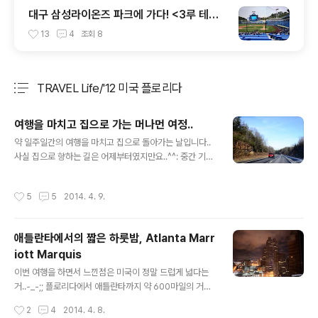
대구 삼성라이온즈 파크에 가다! <3루 테이
블석(T3-1구역 10열) 시야>
13
4
조회
8
TRAVEL Life/'12 미국 플로리다
분류 전체보기
주요 글 목록
여행을 마치고 집으로 가는 머나먼 여정..
글 내용
약 일주일간의 여행을 마치고 집으로 돌아가는 날입니다..
사실 집으로 향하는 길은 어제부터였지만요..^^: 중간 기착
지였던 애틀란타에서 집이 있는 미시건까지는 약 700k
m..-_-;; 대충 걸리는 시간은 10시간 정도였던거 같네요..
작성시간
5
5
2014. 4. 9.
애틀란타 주변은 아직 선선한 가을날씨였습니다.. 하지만
북쪽으로 올라갈 수록 기온이 뚝뚝 떨어지기 시작하죠.. 도
로가 정말 시원시원하게 뻗어있는게 미국답네요..ㅋ 테네
애틀란타에서의 짧은 하룻밤, Atlanta Marr
시주를 지나.. 북쪽인 렉싱턴 쪽으로.. 시골 풍경이 계속 보
iott Marquis
인다 싶더니 켄터키주에 들어갑니다.. 그리고 또 한참을 가
글 내용
다보니 어느새 어두워지고.. 대도시가 보이기 시작합니다..
이번 여행을 하면서 느낀점은 미국이 정말 드럽게 넓다는
바로 신시내티! 그렇다면 오하이오주에 들어왔다는 뜻이
거..-_-;; 플로리다에서 애틀란타까지 약 600마일의 거리
죠.. 곧 미시건주에 가까워집니다.. 잠깐 휴게소에 들어갔는
를 신나게 달려왔습니다. 차에서만 거의 8시간 이상 보내
작성시간
2
4
2014. 4. 8.
데 여기엔 눈이 엄청 ..
다보니 어느새 밤이 되었네요.. 아쉽게도 애틀란타에서는