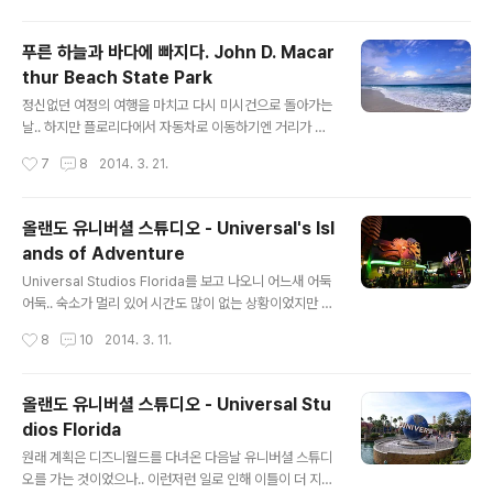
하룻밤 자고 가는 경유지 밖에 되지 않았습니다. 오전에만
해도 덥고 습한 기후에서 푸른 바다를 보고 있었는데, 애틀
푸른 하늘과 바다에 빠지다. John D. Macar
란타는 가을날씨처럼 선선했습니다. 아무튼 저희가 묵게된
thur Beach State Park
숙소는 Atlanta Marriott Marquis 였습니다. 트원룸이
글 내용
지만 침대 넓이를 생각하면 4명이 자도 충분할거 같네요..^
정신없던 여정의 여행을 마치고 다시 미시건으로 돌아가는
^: 다른 호텔들과 비슷한 것들이 구비되어 있었네요.. 그래
날.. 하지만 플로리다에서 자동차로 이동하기엔 거리가 어
도 매리어트라 조금은 고급스러운 느낌은 있었던거 같아
마어마하다보니 하루만에 가지는 못하고, 일단 중간 기착
작성시간
7
8
2014. 3. 21.
요..^^: 룸에서 바라본 야경.. 그래도 대도시 다운 풍경이네
지인 애틀란타까지 이동하는 일정이었습니다. 플로리다를
요..ㅋㅋ 그냥..
떠나기 전에 아쉬움을 달래려 근처에 있는 해변에 가기로
했어요.. 숙소인 팜비치 근처에 있는 에서 잠시 바다를 즐기
올랜도 유니버셜 스튜디오 - Universal's Isl
기로 했죠.. 주차잘에 있는 트럭이 웬지 예뻐서..^^: 카약을
ands of Adventure
타는 사람은 주차장 근처에서 바로 바다로 들어가게 되어
글 내용
있었습니다.. 나뭇잎이 신기하더라구요.. 저는 처음보는 나
Universal Studios Florida를 보고 나오니 어느새 어둑
무였는데, 굵은 나무가지에서 땅으로 뿌리 같은 것이 내려
어둑.. 숙소가 멀리 있어 시간도 많이 없는 상황이었지만 그
오는데 땅에 닿으면 아주 단단하게 박힌다고 하더라구요..
래도 온 김에 Universal's Islands of Adventure를 한
작성시간
8
10
2014. 3. 11.
심지어 콘크리트 바닥을 뚫을 정도로 말이죠..^^: 이 공원에
번 둘러보고 오기로 했습니다. Universal's Islands of
는 저 나무들을 아주 많이 볼..
Adventure를 이동하기 위해 나오니 유니버셜 스튜디오
상징물엔 조명이 들어왔네요.. 낮에 본 느낌과 또 다릅니다
올랜도 유니버셜 스튜디오 - Universal Stu
^^ 이동하는 중간에는 하드락 카페나 NBA CITY 레스토
dios Florida
랑 같은 것들도 있었습니다. Universal's Islands of Ad
글 내용
venture에 입장하니 분위기가 좀 다르네요.. 이름대로 모
원래 계획은 디즈니월드를 다녀온 다음날 유니버셜 스튜디
험을 떠나는 분위기랄까요..^^: 건물들에 조명이 들어오니
오를 가는 것이었으나.. 이런저런 일로 인해 이틀이 더 지나