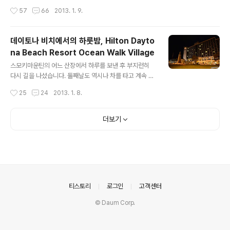
에 해가 제대로 보이지는 않았어요..; 하지만 혹시나 하는
야 했습니다..^^: 애니멀킹덤 앞에 도착하니 거대한 크리스
작성시간
57
66
2013. 1. 9.
마음으로 해변으로 나가보기로 했습니다.. 오른쪽에 보이
마스 트리가 반겨주고 있네요.. 방문한 날이 바로 크리스마
는 건물은 해물음식을 주로 파는 레스토랑 같더라구요.. 일
스 이브이..
단 저 레스토랑을 지나서까지 가보기로 했습니다.. 구름이
데이토나 비치에서의 하룻밤, Hilton Dayto
껴서 해를 제대로 못보는게 아쉽기도 했지만, 구름이 멋있
na Beach Resort Ocean Walk Village
어서 나름 괜찮더라구요..^^ 저 레스토랑에 앉아서 밥 먹는
글 내용
것도 나름 멋진 풍경을 볼 수 있어 좋을거 같네요^^ 갈매기
스모키마운틴의 어느 산장에서 하루를 보낸 후 부지런히
를 비롯한 여러 새들이 해변이 많았어요.. 덕분에 주변 풍경
다시 길을 나섰습니다. 둘째날도 역시나 차를 타고 계속 플
을 더 꾸며주는 역할도 했죠..^^ 먹이를 찾아 헤매는 작은
로리다로 가야했죠.. 플로리다에서의 첫 목적지는 데이토
작성시간
25
24
2013. 1. 8.
새도 보이고.. ..
나 비치로 남은 거리는 약 600마일(960km)이었습니다.
하루종일 차를 타고 가야하는 상황이니 바깥 풍경이나 계
속 구경하구요..^^: 드넓은 들판에 소들이 풀을 뜯고 있네
더보기
요.. (잘 보면 말 같기도 하고..;;) 전형적인 농촌 풍경입니
다.. 저 푸른 초원 위에 그림 같은 집을 짓고 사는 사람이군
요..^^: 그런데 별로 부럽지는 않아요..ㅎㅎ 바깥 구경하다
가 꾸벅꾸벅 졸다보니 어느새 해가 지려고 하네요.. 그리고
선샤인 스테이트 플로리다에 진입했습니다~ 사실 이 웰컴
사인보고 거의 다 왔나 했는데 이때부터 다시 시작이더라
의안내
티스토리
로그인
고객센터
구요..;; 다들 플..
© Daum Corp.