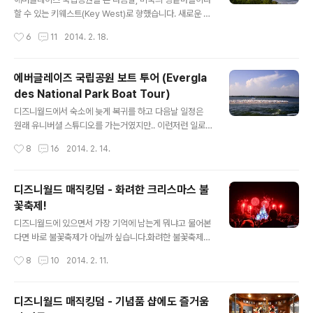
해수욕하면 좋았겠다는 생각이 들더라구요..ㅋㅋ 물론 숙
할 수 있는 키웨스트(Key West)로 향했습니다. 새로운 숙
소가 있어서 하루 지냈으면 더 좋았겠지만.. 연말 휴가철이
소가 팜비치(Parm Beach)에 있었는데, 시간상으로는 4
작성시간
6
11
2014. 2. 18.
라 숙박비가 엄청 났다고 하더군..
시간 반정도 걸리는 것으로 예상했습니다. 하지만 어디까
지나 예상은 예상일뿐.. 항상 변수는 존재하기 마련이죠..-_
-;; 오전 10시가 조금 넘은 시각 고속도로를 타고 내려가기
에버글레이즈 국립공원 보트 투어 (Evergla
시작했습니다. 플로리다에 있는 유료 고속도로를 이용하면
des National Park Boat Tour)
확실히 더 빨리 갈 수는 있는데, 문제는 우리나라의 하이패
글 내용
스와 같은 선패스가 없으면 여러모로 귀찮은거 같더라구
디즈니월드에서 숙소에 늦게 복귀를 하고 다음날 일정은
요.. 게다가 우리나라처럼 톨게이트에서 한방에 돈을 다 내
원래 유니버셜 스튜디오를 가는거였지만.. 이런저런 일로
는 방식도 아니고, 중간중간에 있는 카메라가 번호판을 찍
인해 일정을 바꿔 에버글레이즈 국립공원(Everglades N
작성시간
8
16
2014. 2. 14.
어서 계속 정산이 되는 방식인데, 저 선패스를 구입해 미리
ational Park)으로 향했습니다. 문제는 여기까지 오는데
번호판을 등록 안해두..
이미 많은 시간이 들었다는것.. 그래서 저희는 보트 투어를
하고 다시 새로운 숙소를 향해 가야했습니다. 원래 계획은
디즈니월드 매직킹덤 - 화려한 크리스마스 불
에버보트 타고 습지를 타니며 악어도 보고 하는 거였던 걸
꽃축제!
로 알고 있었지만.. (이 여행 계획을 제가 짠게 아니라서 정
글 내용
확히 모르겠지만.. 대충 듣기론..ㅋㅋ) 암튼.. 신대륙은 커도
디즈니월드에 있으면서 가장 기억에 남는게 뭐냐고 물어본
너무커서 이동하는데 시간이 넘 많이 걸려요..ㅠ.ㅠ 우선 에
다면 바로 불꽃축제가 아닐까 싶습니다.화려한 불꽃축제만
버글레이즈 국립공원의 크기를 검색해보니 592,920ha
으로도 감동 그 자체이긴 했지만, 이걸 보려고 길바닥에 거
작성시간
8
10
2014. 2. 11.
라고 하더라구요.. 이 크기는 경기도 면적의 약 60% 정도
의 5시간을 앉아 있었거든요..-_-;;ㅋ 그래도 그 기다림을
로 어..
보상해주듯 멋진 불꽃을 볼 수 있어 마냥 좋았습니다..그리
고 셔터를 눌렀는데.. 삼각대가 없으니(물론 있어도 못세우
디즈니월드 매직킹덤 - 기념품 샵에도 즐거움
지만..;;) 예쁘게 나올리도 만무하고..앞에는 키 큰 아저씨가