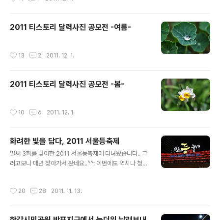
2011 티스토리 달력사진 공모전 -여름-
작성시간
13
2
2011. 12. 1.
2011 티스토리 달력사진 공모전 -봄-
작성시간
10
6
2011. 12. 1.
화려한 빛을 담다, 2011 서울등축제
글 내용
벌써 3회를 맞이한 2011 서울등축제에 다녀왔습니다.. 그
러고보니 매년 찾아가서 봤네요..^^: 이번에도 역시나 청계
천에서 화려한 등축제가 열렸습니다.. 평일에는 사람이 적
을거라 생각했는데.. 역시나 많더라구요..;; 주말에는 엄청
작성시간
20
28
2011. 11. 13.
나겠죠?^^: 이번 포스트는 코멘트보다는 그냥 사진으로 보
여드리는게 나을 것 같습니다.. 평소 글솜씨도 안좋은데 굳
이 글을 짜내는 것 보다는..^^: 못 가시는 분들께는 간접 체
한강시민공원 반포지구에서 늦더위 날려보내