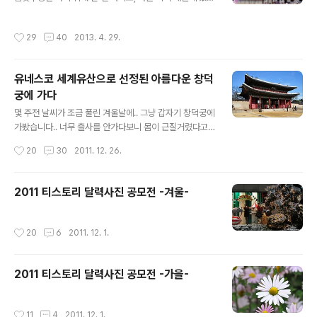
니다.. 아마도 수많은 사람들이 더 등을 촬영하거나 밑에서
가 덤으로 봄꽃구경도 하게 된 셈이죠..^^: 사실 꽃이 많았
인증샷을 남겼을거에요..^^: 선녀등도 보이구요.. 문을 통과
던 건 아니지만.. 그래도 꽃사진 좀 촬영하다 왔으니 봄꽃구
작성시간
29
40
2013. 4. 29.
하니 형형색색의 연등이..
경 한거 맞죠?^^: 암튼 경복궁에 간 이유는 친한 동생녀석
이 이번에 캐논에서 나온 초소형 DSLR인 EOS 100D 더
블렌즈 킷을 질렀다고 해서 이거저거 가르쳐 줄 겸 출사를
유네스코 세계유산으로 선정된 아름다운 창덕
다녀오기 위함이었죠.. 그런데 인터넷에서 이미 웬만한 지
궁에 가다
식을 다 익힌 상태라 제가 알려줄 건 별로 없더라구요..(사
글 내용
실 저도 알고 있는게 별로 없다보니..ㅋ) 그냥 밥먹고 커피
몇 주전 날씨가 조금 풀린 겨울날에.. 그냥 갑자기 창덕궁에
마시고 하느라 시간을 더 많이 보낸거 같습니다..^^: 저는
가봤습니다.. 너무 출사를 안가다보니 몸이 근질거렸다고
평소에 사용하던 탐론 24-70대신 오랫동안 봉인해 두었
나 할까요..^^: 사실 그동안 경복궁만 계속 갔었는데.. 이번
작성시간
20
30
2011. 12. 26.
던 일명..
에는 창덕궁으로 향했습니다.. 솔직히.. 서울에 살지만 창덕
궁은 처음 가봤네요..^^: 암튼.. 창덕궁은 서울의 많은 궁궐
중에서도 아름답기로 유명하고, 유네스코 세계유산으로 선
2011 티스토리 달력사진 공모전 -겨울-
정된 우리나라의 자랑스런 문화유산이라 할 수 있겠습니
다..^^ 창덕궁하면 떠오르는 것이 바로 아름다운 '후원'인데
요.. 겨울이라 단풍이나 꽃의 모습을 보기 힘들거 같아 이번
작성시간
20
6
2011. 12. 1.
에는 가지 않았습니다.. 봄에 한번 가봐야겠습니다.. 아껴둔
거에요..ㅋㅋ 암튼 이번에는 기본 입장료인 3천원을 내고
창덕궁을 보기로했습니다.. 그동안 경복궁만 가서 그런지
2011 티스토리 달력사진 공모전 -가을-
창덕궁의 모습은..
작성시간
11
4
2011. 12. 1.