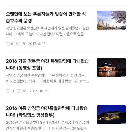
가 더 운치있는거 같아요 ㅎㅎ 스위트스완에도 화려하진
도 조명빨을 받아야..ㅋㅋ 몰..
않지만 잔잔한 조명이 비춰지고 있었습니다. 건너편 벚꽃
오랜만에 보는 푸른하늘과 벚꽃이 만개한 석
나무에는 화려한 조명들이 ㅋㅋ 무겁게 삼각대를 가져간
촌호수의 풍경
보람을 느꼈습니다 ㅎㅎ 벚꽃과 야경을 같이 담을 수 있으
글 내용
니 정말 좋더라구요^^ 개인적으로 이 날 가장 마음에 드는
지난 월요일은 오랜만에 미세먼지가 없는 날이었던거 같습
한 컷입니다. 이유는 사실 잘 모르겠지만.. 그냥 좋더라구요
니다. 그래서 '오늘이 아니면 안돼!' 이런 마음으로 얼른 일
ㅎㅎ 여기는 조명이 계속 바뀌는 곳이라.. 빨간 조명은 좀
을 마치고 석촌호수로 향했네요^^ 사실 석촌호수에서 보는
작성시간
6
18
2017. 4. 12.
무섭네요..^^:ㅋㅋ 이렇게 조명이..
벚꽃은 처음이었습니다. 보통은 윤중로나 어린이대공원,
현충원을 갔었는데.. 알고보니 석촌호수도 벚꽃 명소더라
구요.. 서울에 몇십년을 살았는데 그걸 이제야 알다니..ㅋㅋ
2016 가을 경복궁 야간 특별관람에 다녀왔습
아무튼 오랜만에 푸른하늘과 벚꽃을 마음껏 즐길 수 있어
니다! (동영상 포함)
서 좋았네요^^ 평일 오후지만 꽤 많은 분들이 벚꽃을 즐기
글 내용
고 계셨습니다. 벚꽃축제 행사까지 했던 지난 주말에는 정
지난 창경궁 야간 특별관람이 너무 좋아서..이번엔 경복궁
말 엄청났겠다 싶더라구요.. 그래도 사진 찍는데 어려움이
에 도전했는데.. 역시나 티켓을 바로 예매 못했어요..ㅠㅠ
있을 정도는 아니었습니다^^ 오랜만에 미세먼지가 거의 없
그래서 매일 예매사이트를 뒤적뒤적했는데.. 드디어 저번
작성시간
11
36
2016. 10. 21.
는 날이라 푸른 하늘을 보니 기분이 좋더라구요^^ 거기에
주에 10월 20일 목요일 티켓 딱 1개가 보여서..주저없이
벚꽃이 있으니 더더욱 좋을 수 밖에!..
바로 예매했습니다^^ 그리고 바로 어제 다녀왔어요..확실
히 해가 빨리지네요.. 7시도 안되었는데.. 티켓을 받고 개장
2016 여름 창경궁 야간특별관람에 다녀왔습
시간인 7시가 되기 전이라 줄을 섰습니다. 낮까지만 해도
니다! (타임랩스 영상첨부)
미세먼저 꽤 많고 뿌옇고 그랬는데..다행히 저녁에는 덜하
글 내용
더라구요^^ 드디어 거의 7시가 되어 입장을 했습니다^^
2016년 7월 16일부터 8월 19일까지 경복궁과 창경궁 야
(정확히는 6시 50분쯤 ㅎㅎ) 들어와보니 영제교가 뭔가 반
간개장이 한창 진행중입니다. 저는 사실 경복궁을 노렸는