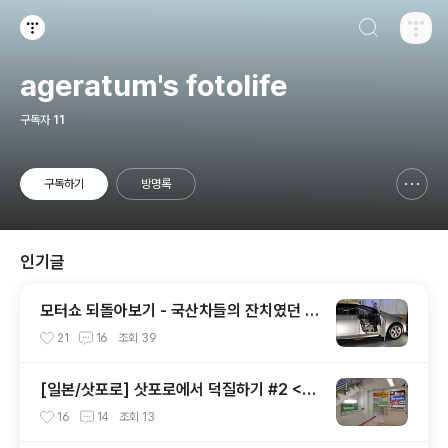
검색하기
티스토리
ageratum's fotolife
구독자
11
구독하기
방명록
신고하기 레이어
열기
인기글
모터쇼 되돌아보기 - 국산차들의 잔치였던 2
002 서울모터쇼
21
16
조회
39
[일본/삿포로] 삿포로에서 덕질하기 #2 <애
니메이트 주변>
16
14
조회
13