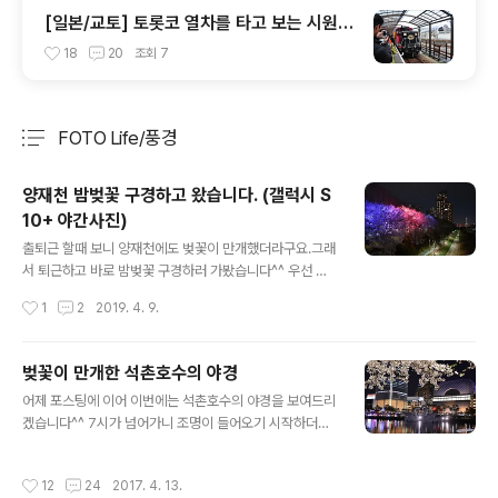
[일본/교토] 토롯코 열차를 타고 보는 시원한
풍경
18
20
조회
7
FOTO Life/풍경
분류 전체보기
주요 글 목록
양재천 밤벚꽃 구경하고 왔습니다. (갤럭시 S
10+ 야간사진)
글 내용
출퇴근 할때 보니 양재천에도 벚꽃이 만개했더라구요.그래
서 퇴근하고 바로 밤벚꽃 구경하러 가봤습니다^^ 우선 대
치역까지는 버스를 타고 가서.. 스벅에서 커피 한잔 사들고
작성시간
1
2
2019. 4. 9.
시작! 양재천 산책로에 만개한 벚꽃들이 정말 예쁘더라구
요^^ 산책로이다 보니 근처 주민분들도 많았지만..벚꽃 때
문에 찾아오신 분들도 많은거 같더라구요^^ 벚꽃이 정말
벚꽃이 만개한 석촌호수의 야경
절정입니다^^ 화려한 조명이 없어서 조금 심심하다 싶었는
글 내용
어제 포스팅에 이어 이번에는 석촌호수의 야경을 보여드리
데.. 영동3교(매봉터널 근처)까지 오니 조명이 갖춰져 있더
겠습니다^^ 7시가 넘어가니 조명이 들어오기 시작하더라
라구요.구간이 좀 짧긴 했지만..^^: 역시 밤벚꽃은 화려한
구요^^ 다시 석촌호수 동편을 슬슬 걸으면서 담아보기로
조명이 있어야 제대로 즐길 수 있죠^^ 여기에만 이렇게 조
했습니다^^ 때마침 달도 적당한 곳에 떠서 같이 담을 수 있
명이 있는 줄 알았는데.. 영동2교쪽으로 더 걸어가다보니
작성시간
12
24
2017. 4. 13.
었네요^^ 낮에 보는 벚꽃도 좋지만.. 사실 밤 벚꽃놀이가 뭔
다시 화려한 조명이! 예쁜 벚꽃을 볼 수 있었습니다^^ 벚꽃