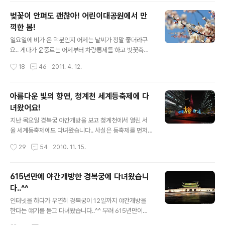
을 위해 윤중로에 모였습니다..^^: 눈이 부시도록 날씨가 좋
벚꽃이 안펴도 괜찮아! 어린이대공원에서 만
았습니다..^^ 예비군 가기전에 벚꽃이 다 피고 그 사이에 비
끽한 봄!
가 와서 떨어지면 어쩌나 걱정했는데, 다행이 만개된 상태
글 내용
의 가장 예쁜 벚꽃을 볼 수 있었습니다..^^ 인파로 통행에는
일요일에 비가 온 덕분인지 어제는 날씨가 정말 좋더라구
좀 불편했지만, 사실 윤중로 벚꽃축제에 사람이 없어도 좀
요.. 게다가 윤중로는 어제부터 차량통제를 하고 벚꽃축제
이상해요..ㅋㅋ 벚꽃구경도 하고 이런 기회에 사람 구경도
를 시작한다는 얘기도 있고.. 그러면 당연히 출사를 나가주
작성시간
18
46
2011. 4. 12.
하는거죠..^^:ㅋ 탐론 70-200 f2.8을 꺼내 벚꽃을 찍어봤
는게 인지상정! 사실 벚꽃이 어느정도 폈는지 감이 안와서
습니..
일단은 어린이대공원으로 나가봤습니다..^^ 오랜만에 찾은
어린이대공원입니다.. 생각해보니 마지막으로 찾았을때는
아름다운 빛의 향연, 청계천 세계등축제에 다
한창 공사중이었는데 이제는 잘 마무리 한 것 같네요..^^ 하
녀왔어요!
늘이 푸른것에서 볼 수 있듯이 날씨가 정말 좋았습니다..^^
글 내용
생각보다 많은 사람들이 봄을 만끽하러 찾기도 했구요.. 서
지난 목요일 경복궁 야간개방을 보고 청계천에서 열린 서
울의 상징이라는 해치와 꽃이 잘 어울립니다..^^ 분수가 작
울 세계등축제에도 다녀왔습니다.. 사실은 등축제를 먼저
동되는걸 보니 봄은 맞나봅니다..ㅋㅋ 하지만 기대했던 벚
보려고 했는데, 비가 와서 그런지 불도 다 끄고 통제시키더
작성시간
29
54
2010. 11. 15.
꽃은 아직 피지를 않았네요..ㅜ.ㅜ 만개는 아니더라도 어느
라구요.. 그래서 포기하고 경복궁을 본 후 다시 오니 환하게
정도 폈을거라 생각했는데....
불이 켜져있는..ㅋㅋ 암튼 운좋게 둘 다 볼 수 있었네요..^^
그러고보니 작년에도 다녀왔는데, 이제 서울에서 매년 열
615년만에 야간개방한 경복궁에 다녀왔습니
리나봐요..^^ 서울의 상징이라는 해치도 보입니다.. 사진에
다..^^
는 안보이지만 꽤 많은 분들이 등축제를 즐기러 오셨더라
글 내용
구요.. 그래도 평일이라 좀 덜한거 같았지만..^^: 예쁘고 화
인터넷을 하다가 우연히 경복궁이 12일까지 야간개방을
려한 등이 전시되어 있었습니다..^^ 일본에서도 참여를 했
한다는 얘기를 듣고 다녀왔습니다..^^ 무려 615년만이라
습니다.. 이건 작년에도 봤던 거네요.. 제 기억엔 1/3은 작
고 하는데.. 다른 신문기사를 보니 그게 아니라고 하기도 하
작성시간