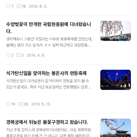
짝반짝 하더라구요.. 보니까 미디어 파사드가 진행중이었
데 아무리 봐도 예매 취소표가 안나오더라구요..그래서 혹
작성시간
7
18
2016. 8. 3.
습니다. 경복궁에서 이런 이벤트를 할거라고 생각을 못해
시나 하고 창경궁을 봤는데 7월 30일 티켓이 2장 딱 남았
서 그런지..더 신기하게 느껴졌..
더라구요! (오예!)그것도 이틀 전에 정말 운좋게 말이죠 ㅎ
ㅎ 그래서 어머니를 모시고 저녁을 먹은 후에 창경궁으로
수양벚꽃이 만개한 국립현충원에 다녀왔습니
향했습니다.^^ 창경궁의 입구인 홍화문이 보입니다! 참고
다.
로 말씀드리면 3호선 안국역과 가까이 있는 곳은 이니 헷
글 내용
갈리시면 안됩니다.은 4호선 혜화역과 더 가깝습니다. 매
생각해보니 그동안 귀찮다는 이유로 벚꽃축제를 안갔는데,
표소에 신분증을 보여주면 바로 티켓을 발급해줍니다.창경
올해는 웬지 가고 싶어서..ㅎㅎ 일찍 퇴근하고 국립현충원
궁의 입장료는 1천원입니다. (경복궁은 3천원) 예매한 티
으로 향했습니다^^ 전국이 벚꽃으로 만발한 지금.. 국립현
작성시간
2
2
2016. 4. 8.
켓은 오후 7시부터 발부하며입장시간은 오후 7:30 ~ 오후
충원에는 흔하게 보기 힘든 수양벚꽃이 만개해 장관을 이
9:00 이고, 오후 10시까지..
루고 있었습니다! 수양벚꽃은 수양버들처럼 가지가 축 쳐
진게 특징입니다. 암튼 벚꽃 구경하는데 멘트는 오히려 방
석가탄신일을 맞이하는 봉은사의 연등축제
해가 될테니.. 멘트를 최소화 하겠습니다.. 그냥 꽃사진, 그
글 내용
석가탄신일이 다가오면서 길거리에서 연등을 많이 볼 수
대로를 즐겨주세요^^ 벚꽃 팝콘이 제대로 튀겨졌네요..
있는거 같네요.. 특히 지난 토요일에는 연등행렬도 있었는
응??ㅋㅋㅋ 거대한 수양벚나무가 반겨주고 있었습니다. 목
데, 사람이 많을거 같아서 연등행렬은 구경하러 못가고 대
련이 생각보단 많이 남아있었네요^^ 바람이 조금 세게부니
신 봉은사의 연등축제를 보러 갔습니다. 생각해보니 봉은
벚꽃비가 내립니다~~ 아까운 벚꽃잎들이 막 떨어지네요..
작성시간
19
28
2013. 5. 13.
사 연등축제는 3년 만에 가본거네요.. 오히려 가까이 있으
ㅠㅠ 주말이 지나면 벚꽃이 모두 질거 같습니다. 아쉽지만
니 안가게 되는거 같기도 하고..^^: 사실 이번 출사는 저번
이제 돌아갈시간.. 5년만에 들른 현충원..
에 캐논 100D를 구입한 동생녀석이 먼저 제안을 해서 이
경복궁에서 뒤늦은 봄꽃구경하고 왔습니다.
루어졌습니다.. 같이 사진생활을 하는 사람이 있으니 출사
글 내용
도 나가게 되고.. 좋네요..ㅋㅋ 혼자면 정말 큰 맘을 먹어야
지난 주말 갑작스레 경복궁에 다녀왔어요.. 사실 제목처럼
가게 되는데 말이죠..^^: 거대한 연꽃을 형상화한 등이었습
봄꽃구경을 하기 위해 간 건 아니고, 다른 목적 때문에 갔다