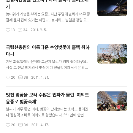
험을, 갈 계획이신 분들에겐 촬영에 도움이 되었으면 합니
기
다..^^ 참고로 삼각대없이 촬영했는데요.. 웬만하면 들고가
글 내용
지 않으시는게 좋을 것 같습니다..^^: 사람이 많아 통행에
늦더위가 기승을 부리는 요즘.. 지난 주말에 날씨가 너무 좋
많은 방해가 되기도하고 위험한거 같더라구요.. 그냥 제 느
길래 웬지 집에 있기는 아깝고.. 늦더위도 날릴겸 정말 오랜
낌인지는 모르겠지만.. 이번에는 작년 행사에 비해 전시된
만에 한강시민공원을 가기로 했습니다.. 사실 어느곳으로
작성시간
18
34
2011. 9. 5.
등이 더 많은..
갈까 고민을 했는데 반포지구로 가기로 했어요.. 이유는 사
진빨 잘 받는 녀석들이 있다고 하길래..^^; 반포대교 분수와
그 옆의 새빛둥둥섬의 야경이 예쁘길래.. 이번 기회에 한번
국립현충원의 아름다운 수양벚꽃에 흠뻑 취하
가봤습니다.. 솔직히 실제로는 큰 감흥을 느끼기에 부족하
다~!
지만.. 사진으로 찍어놓으면 이게 맞나 싶죠..ㅋㅋ 암튼 가
글 내용
만히 있던 반포대교가 분수 시간이 되면.. 음악에 맞춰 분수
지난 화요일에 비온뒤라 그런지 날씨가 엄청 좋더라구요..
가 발사! 형형색색 조명과 분수가 어울려 멋진 사진을 얻게
사실 그 전날 비가와서 벚꽃이 다 졌을것이라 생각은 되었
해줍니다.. 멋진 사진을 얻을 수 있다보니.. 수많은 사람들
지만.. 이웃블로거 분들이 현충원에 다녀오신 포스트를 보
작성시간
20
38
2011. 4. 21.
이 사진기를 꺼내 촬영하느라 바쁩니다..^^ 사실 실제로 보
고 안갈 수가 없었습니다..^^: 그리고 다녀오지 않았으면 정
면 좀 밋..
말 후회할 뻔 했네요.. 국립서울현충원에 가득 핀 수양벚꽃
에 흠뻑취하고 왔습니다..^^ 사실 현충원은 태어나서 처음
멋진 벚꽃을 보러 수많은 인파가 몰린 '여의도
가봤어요.. 솔직히 여기를 그냥 와도 되나 하는 생각도 들고
윤중로 벚꽃축제'
해서.. 그렇다보니 현충원에 수양벚꽃이 있는지도 몰랐죠..
글 내용
^^: 현충원에 와서 놀랐던 것은 그 규모에 놀랐고, 수많은
날씨가 너무 좋던 어제, 벚꽃이 만개했다는 소식도 들리겠
수양벚꽃이 보여주는 멋진 풍경에 놀랐습니다.. 수양벚꽃
다 점심먹고 바로 여의도로 향했습니다..^^ 1년에 한번 제
은 일반 벚꽃과는 다르게 아래로 쳐져있는게 특징이죠.. 저
대로 벚꽃을 볼 수 있는 기회이니 매년 가고 있어요..ㅋㅋ
작성시간
20
36
2011. 4. 17.
는 그동안 수양버들만 알고 있어서 이 수양벚꽃이 너무 신
일단 국회의사당을 통해 윤중로로 향했습니다.. 이 곳에 있
기하더라구요..^^: 벚..
는 사람들은 극히 일부일뿐.. 정말 엄청난 인파가 벚꽃구경