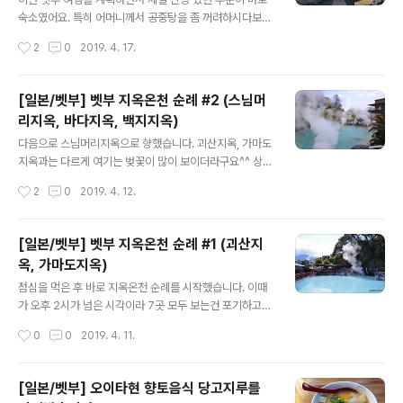
걸 먹을지 골라야 하는데..메뉴가 너무 많아서 고르기 어렵
숙소였어요. 특히 어머니께서 공중탕을 좀 꺼려하시다보니
더라구요 ㅋㅋ 그래서 일단은 가장 기본으로 보이는1번 지
방에 개인탕이 있는 곳을 찾아봤는데그런곳은 대부분 가격
작성시간
2
0
2019. 4. 17.
옥찜모듬, 25번 감자/고구마/단호박, 29번 표고버섯밥을
이 정말 엄청나더라구요. 그러다가 우연히 발견한 곳.. 이야
골랐습니다. 해당하는 메..
시노야도 이로하(癒しの宿 彩葉) 라는 료칸이었습니다.
(이하 '이로하 료칸') 일단 이로하 료칸의 최대 장점 중에 하
[일본/벳부] 벳부 지옥온천 순례 #2 (스님머
나.지옥온천 바로 근처이고, 칸나와 2번 버스정류장과 정
리지옥, 바다지옥, 백지지옥)
말 가깝습니다. 이 길을 이렇게 가다보면 이로하 료칸 입구
글 내용
가 보이는데.. 차 없이 오셨다면 그냥 이 길을 이용하시는게
다음으로 스님머리지옥으로 향했습니다. 괴산지옥, 가마도
낫습니다.처음에는 가파른 언덕길이라 꺼리게 되는데, 이
지옥과는 다르게 여기는 벚꽃이 많이 보이더라구요^^ 상대
정문으로 가려면 조금 돌아서 와야하고, 어차피 이 길도 언
적으로 규모도 크고, 정원처럼 꾸며놔서 그런거 같아요. 이
작성시간
2
0
2019. 4. 12.
덕길이거든요 ㅋㅋ 그리고 좁고 가파른 길로 가면 바로 세
번에는 스님머리처럼 올라올때 찍어보려고 연사로 막 찍었
븐일레븐으로 갈 수 있기 때문..
는데..쉽지가 않더라구요 ㅋㅋ 여긴 정말 맥반석 같은...ㅋ
ㅋㅋ오징어 구워보고 싶네요 ^^:;; 수많은 연사끝에 그나마
[일본/벳부] 벳부 지옥온천 순례 #1 (괴산지
비슷하게 담긴 단 한장..제대로 담으려면 엄청난 인내가 필
옥, 가마도지옥)
요할거 같네요 ㅋㅋ 같은 지역에 이렇게 다른 컨셉의 온천
글 내용
이 존재한다는게 신기한거 같아요. 이번에는 수건도 미리
점심을 먹은 후 바로 지옥온천 순례를 시작했습니다. 이때
준비해서 족욕도 즐겼습니다.발은 따뜻하고 살랑살랑 바람
가 오후 2시가 넘은 시각이라 7곳 모두 보는건 포기하고
을 맞으니 뭔가 기분이 더 좋았네요^^ 그리고 다음으로 옆
주변 5곳만 다 보는걸 목표로 했어요. 먼저 찾은 곳은 괴산
작성시간
0
0
2019. 4. 11.
에 있는 바다지옥으로 향했습니다. 넓은 연못 주변에도 벚
지옥이었어요. 저번에 찾았을때처럼 엄청난 힘을 자랑하는
꽃이 피었네요. 그리고 푸른 바다지옥...
온천이 반겨주고.. 이번에는 아기 악어를 보여주고 있었어
요 입을 계속 벌리고 가만히 있길래 인형인가 했는데 움직
[일본/벳부] 오이타현 향토음식 당고지루를
이더라구요 ㅋㅋ 뭔가 무서우면서도 귀엽더라구요 ㅋㅋ 온