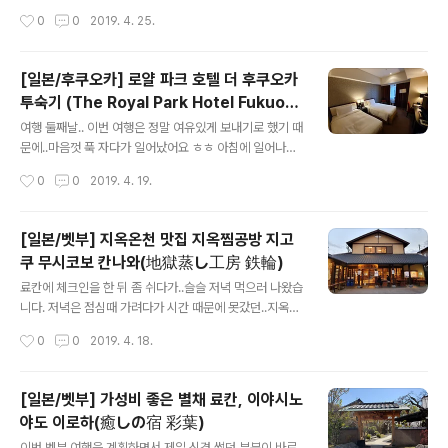
오카성은 딱히 재건되지 않았기 때문에 초입에만 이렇게
수쇼 볼 수 있으니 캐널시티 가시는 분들은 꼭 구경하세요^
작성시간
0
0
2019. 4. 25.
흔적이 남아있고..안에 들어가면 그냥 공원이에요 ㅎㅎ 사
^매시 정각에 음악과 함께 보실 수 있습니다. 그리고 바로
실 입장료를 안내고 그냥 구경해도 되지만,..
라멘스타디움으로 향했습니다.늦은 점심을 먹기 위해 오랜
만에 찾아왔어요! 전국의 유명 라멘집을 모아놨다고 하는
[일본/후쿠오카] 로얄 파크 호텔 더 후쿠오카
데..거의 다 돈코츠라멘 위주라 고르는데 힘들었습니다..어
투숙기 (The Royal Park Hotel Fukuok
머니께서 돼지육수 특유의 냄새 때문에 못 드시다보니..^^:
글 내용
a)
그러다가 얼마전에 새로 들어온 것으로 보이는 라멘집에
여행 둘째날.. 이번 여행은 정말 여유있게 보내기로 했기 때
가기로 했습니다.교토에 위치한 곳 라멘집인가봐요. 한국
문에..마음껏 푹 자다가 일어났어요 ㅎㅎ 아침에 일어나서
어 설명도 잘 되어 있는데..일본에서 창업한지 가장 오래된
'베란다에서 본 풍경.. 이로하 료칸이 일출을 보기에는 위치
작성시간
0
0
2019. 4. 19.
라멘집이라고 하네요 ㅎㅎ 어머니는 농축간장라멘, 저는
가 살짝 아쉬운거 같네요..^^:그래도 아침 분위기를 즐기기
된장라멘을 먹기로 했습니다. 점심때가 지..
에는 충분합니다^^ 후쿠오카로 가는 버스는 11시 16분으
로 예매를 해서 11시까지 료칸에서 더 쉬었어요 ㅎㅎ참고
[일본/벳부] 지옥온천 맛집 지옥찜공방 지고
로 이로하 료칸의 체크아웃은 12시까지라.. 정말 여유있게
쿠 무시코보 칸나와(地獄蒸し工房 鉄輪)
푹 쉴 수 있었습니다. 그러다가 아침부터 생맥주 한잔씩 또
글 내용
하고..ㅋㅋ좋은 날씨에 마시는 맥주는 언제나 좋네요^^ 솔
료칸에 체크인을 한 뒤 좀 쉬다가..슬슬 저녁 먹으러 나왔습
직히 이 료칸에서 하루 더 보내고 싶었던..그만큼 참 좋았던
니다. 저녁은 점심때 가려다가 시간 때문에 못갔던..지옥찜
곳이었습니다^^ 관련포스트 [일본/벳부] 지옥온천 맛집 지
공방 지고쿠 무시코보 칸나와(이하 지옥찜공방) 라는 곳에
작성시간
0
0
2019. 4. 18.
옥찜공방 지고쿠 무시코보 칸나와(地獄蒸し工房 鉄輪)
가보기로 했어요. 위치는 칸나와 1번 버스 터미널 바로 옆
그리고 버스를 타고 ..
골목으로 조금만 들어가면.. 여기가 바로 지옥찜공방입니
다.사람들이 많을때는 한시간 넘게 기다려야 되는 경우도
[일본/벳부] 가성비 좋은 별채 료칸, 이야시노
있다고 하더라구요..;;그럴땐 바로 옆에 있는 족욕탕을 이용
야도 이로하(癒しの宿 彩葉)
하면서 기다리시면 될거 같습니다. 다행히 저는 저녁에 가
글 내용
서 그런지 사람이 별로 없더라구요..^^: 들어오면 일단 어떤
이번 벳부 여행을 계획하면서 제일 신경 썼던 부분이 바로