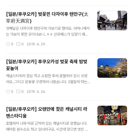
정도 기다렸나..창가쪽이었으면 나카강변도 ..
먹은 이후로..그냥 여기만 계속 가고 있어요.. 다른 이유는
없...ㅋㅋ 게다가 위치도 다자이후 텐만구 소 동상 있는곳에
[일본/후쿠오카] 벚꽃핀 다자이후 텐만구(太
바로 있어서 찾기도 쉽구요..^^: 바깥에서 먹어도 되지만,
宰府天満宮)
안쪽에서 차와 함께 먹을 수도 있습니다. 뭘 먹을까 하다가
글 내용
이왕 먹을거 말차세트로 먹기로 했습니다. 갓구운 따뜻한
셋째날은 다자이후 텐만구에 가보기로 했어요. 어머니께서
우메가에모찌와 말차..정말 잘 어울렸네요^^ 맛있어서 하
는 가보지 못한 곳이다보니..ㅎㅎ 산큐패스가 있었기 때문
나 더 먹었습니다. ㅋㅋ하나에 120엔인데, 주변에 다른 상
에 하카타 버스터미널에서 버스를 타기로 했습니다. 후쿠
작성시간
0
0
2019. 4. 29.
점들도 다 120엔이에요. 안은 쫄깃하면서 겉은 바삭해서
오카 공항을 경유해서 그런지 50분 정도 걸리더라구요. 그
누룽지 맛도 나고..적..
것만 아니면 30분 정도에도 갈거 같은데..^^: 저도 오랜만
에 온 다자이후 텐만구입니다. 상점가를 지나며 구경도 하
[일본/후쿠오카] 후쿠오카성 벚꽃 축제 밤벚
구요.. 토토로샵은 언제나 눈에 띄네요 ㅎㅎ 살게 없어도 보
꽃놀이
이면 꼭 들르게 되는..ㅋㅋ 평소보다는 사람이 적더라구요.
글 내용
수학여행이나 시험시즌이 아니라서 그런지..^^: 다자이후
캐널시티에서 점심 먹고 쇼핑한 후에 호텔에서 잠시 쉬었
텐만구 초입에 있는 소 동상의 뿔과 코는 여전히 반짝이네
어요..그리고 밤벚꽃 구경하러 나왔습니다. 3월말에 하는
요 ㅎㅎ 이제 들어가봅니다.. 단체관광객이 좀 보이긴 했는
후쿠오카성 벚꽃 축제 (후쿠오카성 사쿠라 마츠리)에 가보
작성시간
0
0
2019. 4. 26.
데.. 그래도 확실히 적긴 하네요..^^: 저는 신사에서는 뭐 기
기로 했습니다.원래는 4월 1일에 끝나기로 되어 있었는데,
원한다거나 하지는 않아서..
일본도 추웠는지 4월 5일로 연장된 덕분에 운좋게 볼 수
있었네요^^ 2014년 봄에 본 이후로 5년만에 다시 보러왔
[일본/후쿠오카] 오랜만에 찾은 캐널시티 라
어요^^ 오호리공원 바로 옆의 후쿠오카성터에서 열리는 벚
멘스타디움
꽃축제 입니다.나름 후쿠오카에서 가장 큰 벚꽃축제인거
글 내용
같더라구요. 삼각대가 없어서 조리개를 열고 찍을 수 밖에
호텔에서 나와 바로 근처에 있는 캐널시티로 향했습니다.
없었지만..그래도 나름 괜찮게 담겨진거 같아요 ㅎㅎ 후쿠
때마침 분수쇼도 하고 있더라구요. 시간대 맞으면 멋진 분