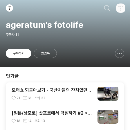
검색하기
티스토리
ageratum's fotolife
구독자
11
구독하기
방명록
신고하기 레이어
열기
인기글
모터쇼 되돌아보기 - 국산차들의 잔치였던 2
002 서울모터쇼
21
16
조회
37
[일본/삿포로] 삿포로에서 덕질하기 #2 <애
니메이트 주변>
16
14
조회
13