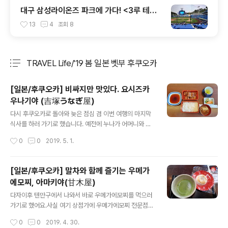
대구 삼성라이온즈 파크에 가다! <3루 테이
블석(T3-1구역 10열) 시야>
13
4
조회
8
TRAVEL Life/'19 봄 일본 벳부 후쿠오카
분류 전체보기
주요 글 목록
[일본/후쿠오카] 비싸지만 맛있다. 요시즈카
우나기야 (吉塚うなぎ屋)
글 내용
다시 후쿠오카로 돌아와 늦은 점심 겸 이번 여행의 마지막
식사를 하러 가기로 했습니다. 예전에 누나가 어머니와 여
행와서 먹어보고 맛있다고 했던 장어덮밥 집에 가보기로
작성시간
0
0
2019. 5. 1.
했어요. 캐널시티에서 그리 멀지 않은 나카강변에 위치하
고 있었습니다.지도로 확인해보니 쿠시다신사도 근처에 있
네요. 바로 여기가 요시즈카 우나기야(吉塚うなぎ屋) 입
[일본/후쿠오카] 말차와 함께 즐기는 우메가
니다.외관은 꽤 세련된 모습이네요.개업한지 100년이 넘
에모찌, 아마키야(甘木屋)
었다고 하는걸 보면 손님들이 많아서 아예 건물을 새로 지
글 내용
은거 같습니다. 피크타임때는 1층에도 줄을 선다고 하는데
다자이후 텐만구에서 나와서 바로 우메가에모찌를 먹으러
다행이 안보였습니다.늦은 점심때라 그렇구나 했는데.. 2
가기로 했어요.사실 여기 상점가에 우메가에모찌 전문점이
층에 올라가니 웨이팅이 좀 있긴 하더라구요..^^:이름을 적
정말 많은데.. 저는 항상 아마키야(甘木屋)라는 곳에만 갑
작성시간
0
0
2019. 4. 30.
고 기다립니다.. 그래도 생각보다는 금방 들어왔어요. 10분
니다.다자이후 텐만구에 처음 왔을때 여기서 정말 맛있게