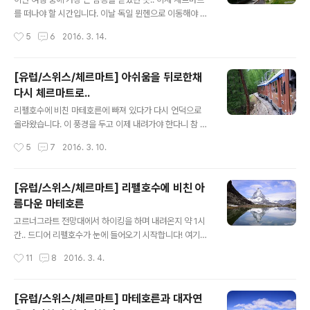
금씩 가까워져서 식겁했네요..;; 중간에 작은 마을도 통과하
를 떠나야 할 시간입니다. 이날 독일 뮌헨으로 이동해야 했
고.. 이런 마을에서 살면.. 좋을까요 안좋을까요..^^: 실제로
기에 아침부터 부지런히 나섰습니다. 마지막으로 마테호른
작성시간
5
6
2016. 3. 14.
산이 엄청 가까워졌죠?^^:ㅋㅋ 평화로운 풍경이 참 좋았습
의 모습을 보려고 했더만.. 밤새 비가오고 여우비도 계속 오
니다.. 그렇게 한참을..
더니 결국 구름에 가려 못보게 생겼네요.. 다르게 생각하면
여행 일정이 하루씩만 늦춰졌어도 마테호른을 볼 수 없었
[유럽/스위스/체르마트] 아쉬움을 뒤로한채
을테니.. 얼마나 다행인지 모르겠습니다 ㅎㅎ 이번 여행의
다시 체르마트로..
날씨운은 정말 최고였어요^^ 이 주변 풍경도 못 잊을거 같
글 내용
고.. 해는 떠 있는데 비는 계속 오고 있었습니다. 산이라 그
리펠호수에 비친 마테호른에 빠져 있다가 다시 언덕으로
런지 날씨가 이상해요 ㅎㅎ 암튼 결국 마테호른은 못 보고..
올라왔습니다. 이 풍경을 두고 이제 내려가야 한다니 참 아
ㅠㅠ 전기택시를 불러 체르마트역으로 향했습니다. 택시가
쉽네요ㅠㅠ 산악열차를 타고 다시 체르마트로 내려갈 준비
작성시간
5
7
2016. 3. 10.
자주 다니는게 아니기 때문에 미리 전화번호를 받아두면
를 합니다. 일단은 이 열차말고 다음 열차를 이용하기로 ㅎ
편리하게 부를수 있습니다. ..
ㅎ 기다리는 동안 주변 풍경도 담아보구요.. 산악열차를 기
다립니다.. 아쉽지만 이제는 떠나야 할 시간.. 여운이 정말
[유럽/스위스/체르마트] 리펠호수에 비친 아
많이 남았네요.. 이제 체르마트로 내려갑니다.. 내려가는 동
름다운 마테호른
안에도 마테호른의 모습을 틈틈히 담아봅니다. 그런데 오
글 내용
후에 비가 온다는 예보가 맞는지 구름이 점점 많아지네요..
고르너그라트 전망대에서 하이킹을 하며 내려온지 약 1시
내려다보니 까마득 하네요ㅋㅋ 내려올수록 하늘이 점점 회
간.. 드디어 리펠호수가 눈에 들어오기 시작합니다! 여기서
색빛으로 변합니다. 정말 저희가 운이 좋았던거 같아요 ㅎ
오른쪽 언덕쪽으로 가면 산악열차역이 나옵니다. 하지만
작성시간
11
8
2016. 3. 4.
ㅎ 올라갈때 봤던 귀여운 양들은.. 하나같이 벽에 기대어 잠
여기까지 왔는데 리펠호수까지 가봐야죠^^ 저 위쪽에 산악
을 자는건지.. 그냥 쉬는건지 ㅎ..
열차를 탈 수 있는 역이있습니다. 이정표가 어지럽네요..ㅎ
ㅎ Riffelsee를 따라 갑니다.. Rotenboden은 말씀드렸
[유럽/스위스/체르마트] 마테호른과 대자연
던 산악열차역입니다. 체르마트에서 계속 바라본 마테호른