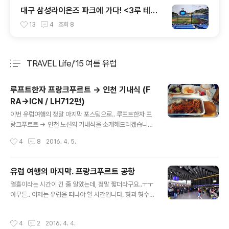
대구 삼성라이온즈 파크에 가다! <3루 테이
블석(T3-1구역 10열) 시야>
13
4
조회
8
TRAVEL Life/'15 여름 유럽
분류 전체보기
주요 글 목록
루프트한자 프랑크푸르트 -> 인천 기내식 (F
RA->ICN / LH712편)
글 내용
이번 유럽여행의 정말 마지막 포스팅으로.. 루프트한자 프
랑크푸르트 -> 인천 노선의 기내식을 소개해드리겠습니
다. 같은 A380을 탔기 때문에 좌석 간격 같은건 아래 포스
작성시간
4
8
2016. 4. 5.
팅을 참고해주시구요.. 관련링크 루프트한자 인천 -> 프랑
크푸르트 탑승기 (ICN->FRA / LH713편 / 기내식 위주)
우선 이륙하고 조금 지나면 음료와 과자를 줍니다. 이번엔
유럽 여행의 마지막. 프랑크푸르트 공항
프레즐이 아니고 그냥 비스킷이네요.. 첫번째 기내식이 나
글 내용
열흘이라는 시간이 긴 줄 알았는데, 정말 짧더라구요..ㅜㅜ
왔습니다. 한식으로 선택하니 무려 맛김치를 그것도 봉지
아무튼.. 이제는 유럽을 떠나야 할 시간입니다. 형과 형수님
로 주네요..;; 아무래도 한국으로 들어가는 비행기라 그런거
은 미국으로 돌아가야 했기 때문에 델타항공을 타고 오전
같습니다 ㅋㅋ 불고기 덮밥 같은거였는데.. 이전에도 말씀
에 먼저 출발했습니다. 이제 저와 부모님만 남은 것이죠..
드렸지만.. 루프트한자 기내식이 비주얼은 꽝인데, 맛은 꽤
작성시간
4
2
2016. 4. 4.
영어를 거의 못하는 저로선 초긴장..ㅋㅋㅋ 우선 루프트한
괜찮아요.. 간이 조금 세긴했지만, 그래도 맥주와 함께하니