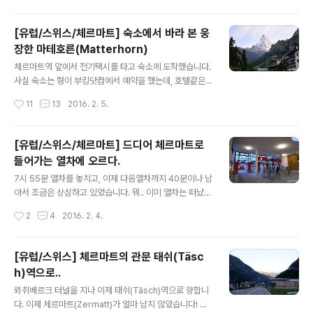
물던 숙소 건물입니다. 공기..
먹지는 않았지만..ㅋㅋ) 이때가 밤 10시 40분 정도였는데,
역시나 상점가는 모두 문을 닫았습니다.. 게다가 거리도 매
[유럽/스위스/체르마트] 숙소에서 바라 본 웅
우 한산하더라구요..^^: 사실 다른 유럽도시에 있을때는 웬
장한 마테호른(Matterhorn)
만해선 이렇게 밤거리 구경을 하러 나가지 않았었어요.. 술
글 내용
집 아니면 문을 연 곳도 없고, 아무래도 위험하기도 하니까
체르마트역 앞에서 전기택시를 타고 숙소에 도착했습니다.
요.. 하지만 체르마트는 산중에 고립된 마을이기도 하고 정
사실 숙소는 형이 부킹닷컴에서 예약을 했는데, 호텔같은
말 관광으로 특화된 곳이라 치안이 괜찮겠다 싶어서 그냥
정식 숙소가 아닌 집을 렌트하는 방식이었더라구요.. 에어
작성시간
11
13
2016. 2. 5.
걱정없이 돌아다녔네요..^^ 쇼윈도의 인형들이 귀엽더라구
비엔비처럼 말이죠..-_-;; 어쩐지 숙박비도 미리 송금하라
요.. 각종 기념품..
고 하더만.. 2박에 무려 780스위스프랑..ㄷㄷ 참고로 저희
숙소 건물 이름이 Haus Maryland 였습니다. 택시 기사
[유럽/스위스/체르마트] 드디어 체르마트로
에게 건물 이름을 말하면 알아서 찾아갑니다..ㅋㅋ 암튼 3
들어가는 열차에 오르다.
층짜리 건물에 맨 위층이었고, 복층구조에 넓어서 좋긴했
글 내용
지만, 그 밑에 1,2층엔 실제 거주하고 있는 사람이 있어서
7시 55분 열차를 놓치고, 이제 다음열차까지 40분이나 남
조심조심 다녀야하더라구요.. 사실 처음 갔을때 1층 사는
아서 조금은 상심하고 있었습니다. 뭐.. 이미 열차는 떠났
사람이 시끄럽다고 뭐라고 하기도 하고.. 건물 출입문을 못
고, 역내 주차장에 차를 세운 후 가져갈 짐을 다 챙겨들고..
작성시간
2
4
2016. 2. 4.
열어서 전화로 집주인 불러서 방법을 다시 알아내기도 하
(주차비는 1일에 15.50 스위스프랑) 이제 자동판매기에서
고..ㅋㅋ 암튼.. ..
티켓을 사려고 하는데 직원이 티켓을 사고 빨리 오라고 하
네요.. 뭐야.. 아직 시간 많이 남았는데라고 투덜거리고 있
[유럽/스위스] 체르마트의 관문 태쉬(Täsc
었는데.. '어??? 4분 남았다고? 정말??' 예.. 그렇습니다..
h)역으로..
홈페이지에 나와있는 시간표랑 다른거였어요.. 이유는 모
글 내용
르겠지만.. 8시 35분이 아닌 8시10분에도 열차가 있었던
뢰취베르크 터널을 지나 이제 태쉬(Täsch)역으로 향합니
거죠.. 암튼.. 이유는 모르지만 덕분에 시간을 꽤 절약할 수
다. 이제 체르마트(Zermatt)가 얼마 남지 않았습니다! 바