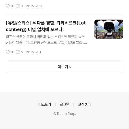
있게 되었습니다!!^^ 참고로 열차 티켓은 편도 8.20 스위
로 체르마트가 아닌 태쉬역을 가야 하는 이유는 체르마트
작성시간
3
0
2016. 2. 3.
스프랑이며, 왕복을 구입해도 할인은 없습니다. 대신 ..
는 청정 산악마을이라 전기차만 다닐 수 있기 때문입니다.
(사실 거기까지 길이 뚫려있는지 여부도 모르겠지만요ㅎ
ㅎ) 암튼 그렇다보니 일단 태쉬역에 주차를 한 후, 태쉬역에
[유럽/스위스] 색다른 경험. 뢰취베르크(Löt
서 체르마트역까지 열차를 타고 올라가야합니다.. 그렇다
schberg) 터널 열차에 오르다.
보니 모든 짐을 들고 열차에 타야하는 불편함도 감수해야
글 내용
하지만..ㅠㅠ 체르마트 내에서는 마차나 전기택시를 이용
알프스 산맥이 떡하니 버티고 있는 스위스엔 당연히 높은
해 이동합니다. 대충 3~40분 정도 더 가면 됩니다. 이제
산들이 많습니다..그만큼 산악도로도 많고, 터널도 많죠..
만년설로 뒤덮인 산봉우리가 보이기 시작합니다. 하염없이
저번 포스팅에서도 말씀드렸지만.. 체르마트로 가는 3가지
작성시간
3
6
2016. 2. 1.
쭉쭉 갑니다. 아무튼 이곳은 알프스에요 알프스!!! 네비가
경로중에 터널을 지나는 경로를 선택했습니다.. 바로 뢰취
가르키는 곳이 저 설산 방면이라 ..
베르크(Lötschberg)라는 터널을 지나야하는데, 이게 그
냥 도로가 아니라 철로가 깔려있습니다..즉, 저희는 차를 저
더보기
열차에 싣고 터널을 지나야 하는 것이었죠.. 열차가 대충 3
0분마다 있기 때문에 이렇게 기다려야했습니다..스키 시즌
이나 완전 성수기때는 한참 기다려야 할지도 모르겠네요..
암튼 체르마트로 가는 것이었기 때문에..칸더스텍(Kande
rsteg)에서 고펜슈타인(Goppenstein) 방면으로 탑승
했습니다.(열차관련 정보는 포스팅 맨 아래에 공식홈페이
의안내
티스토리
로그인
고객센터
지 링크를 걸도록 ..
© Daum Corp.