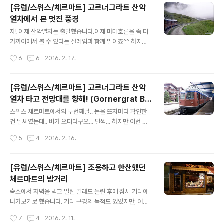
렇다고 해도 약 1400미터 차이가 있지만..^^: (체르마트 1
[유럽/스위스/체르마트] 고르너그라트 산악
620M / 고르너그라트 3089M / 마테호른 4478M) 고
열차에서 본 멋진 풍경
르너그라트 전망대는 저 건물 뒤에 있는데요.. 약간은 독특
글 내용
하게 생긴 이 건물은 3100 쿨름 고르너그라트 호텔(3100
자! 이제 산악열차는 출발했습니다.이제 마테호른을 좀 더
Kulm Hotel Gornergrat)로, 알프스에서 가장 높은 위
가까이에서 볼 수 있다는 설레임과 함께 말이죠^^ 하지만
치에 있는 호텔이라고 합니다.말 그대로 저 호텔이 있는 위
점점 구름이 많아지는게 엄청 불안했습니다.마테호른이 얼
작성시간
6
6
2016. 2. 17.
치는 정확히 해발 3100M입니다. 숙박비는 상당히 비싸겠
마나 높은지 구름이 가르며 지나가네요 ㅎㅎ 이제 3089미
지만...
터에 위치한 고르너그라트역까지 올라갑니다. 체르마트의
집들이 점점 작아집니다.. 계속 위로위로.. 빨리 지나가서
[유럽/스위스/체르마트] 고르너그라트 산악
사진을 못담았는데, 걸어서 올라가는 일행도 보이더라구요
열차 타고 전망대를 향해! (Gornergrat Ba
O.O 3~4개 정도 중간역이 있는데 잠깐씩 정차했다가 갑
글 내용
hn)
니다. 점점 구름과 눈높이를 맞춰갑니다. 구름이 많아서 불
스위스 체르마트에서의 두번째날.. 눈을 뜨자마다 확인한
안했지만 맑은하늘도 보여서 조금은 안심했습니다.하지만
건 날씨였는데.. 비가 오더라구요... 털썩... 하지만 이번 여
저 구름이 대체 몇미터에 위치해 있는지는 모르니..ㅋㅋ 앞
행에 굉장히 큰 도움을 받았던 아큐웨더가 곧 비가 그칠거
작성시간
5
4
2016. 2. 16.
에 보이는 철로로 곧 지나갑니다.. 방목중인 양떼도 보이구
라고 했는데.. 다행히 비가 그칠 기미가 보였습니다.. 이번
요.. 얼굴은 검정인데 털은 하얗고...
여행에서 알게된게 아큐웨더가 굉장히 정확하다는거.. 특
히 비 예보는 실시간으로 거의 다 맞추더라구요.. 우리나라
[유럽/스위스/체르마트] 조용하고 한산했던
에선 제대로 서비스 제공이 안되서 참 아쉽..ㅠㅠ 암튼.. 비
체르마트의 밤거리
가 왔음에도 마테호른이 잘 보여서 다행이다 싶었습니다.
글 내용
아침을 먹고 나가기 전에 보니 다행히 해도 떴네요^^ 하지
숙소에서 저녁을 먹고 밀린 빨래도 돌린 후에 잠시 거리에
만 산악지역이라 날씨가 어떻게 변할지 몰라서 불안하긴
나가보기로 했습니다. 거리 구경의 목적도 있었지만, 어디
했습니다. 이제 고르너그라트 전망대로 가는 열차를 타기
에 어떤 상점이 있는지도 좀 보고 싶었거든요.. 마트가 어디
작성시간
7
4
2016. 2. 11.
위해 숙소를 나섰습니다. 바로 앞에 보이는 집이 저희가 머
에 있는지, 식당은 괜찮은게 있는지 같은.. (결국 나가서 사