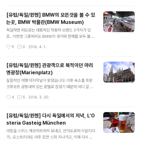
자 카운터로 향했는데, 모바일 탑승권을 받은터라 셀프 체
잘 어울리도 좋았습..
크인 카운터로 가라고 하더라구요.. 여기서 제 첫번째 실수
[유럽/독일/뮌헨] BMW의 모든것을 볼 수 있
가 나왔습니다. 수하물도 셀프로 부치는데, 문제는 세금 환
는곳, BMW 박물관(BMW Museum)
급을 받아야할게 있었거든요.. 물어보니 부칠 짐에 세금 환
글 내용
급 받을게 있다면 다시 카운터로 가랍니다..;; 그래서 다시
독일하면 떠오로는 대표적인 자동차 브랜드 3가지가 있
카운터를 가서 부칠 짐에 세금환급 받을 상품이 있다고 얘
죠.. 이번엔 그중에서도 BMW의 과거와 현재를 모두 볼 수
기하고 다시 체크인을.. 그러면 해당 캐리어에는 택을 추가
있는 BMW박물관을 찾았습니다. 그리고 유럽여행의 마지
작성시간
9
0
2016. 4. 1.
로 부쳐줍니다. 캐리어를 ..
막 코스이기도 했구요^^ 주차장에 차를 대고 올라오니 이
런 풍경이 보이는데, 이곳은 현재 시판중인 BMW 차량의
홍보관 같았습니다. 직접 시운전도 하고 그러는거 같더라
[유럽/독일/뮌헨] 관광객으로 북적이던 마리
구요.. 저희가 갈곳은 건너편에 있습니다. 뒤에 보이는 길쭉
엔광장(Marienplatz)
한 건물은 BMW본사... 일려나..ㅋㅋ 암튼 건물부터가 다
글 내용
멋집니다^^ 여긴 저희가 처음 도착했던 곳. 주말이라 그런
실질적인 여행 마지막날이 밝았습니다. 이후 숙소를 프랑
지 많은 사람들이 있었습니다. 입장료는 10유로 입니다. 백
크푸르트 공항내에 있는 호텔로 잡았기 때문에 어디 갈 수
팩같이 큰 가방을 가지고 있으면 락커에 보관하고 오라고
도 없었거든요 ㅋㅋ 암튼 오후에는 프랑크푸르트로 떠나야
작성시간
4
5
2016. 3. 30.
하더라구요.. 귀찮지만 할 수 없이 백팩을 보관하고 왔습니
했기 때문에 뮌헨을 간단히 둘러보기로 했습니다. 아침부
다^^: 매표소 옆에 보이던 특..
터 비가와서 망했다 싶었는데.. 아큐웨더 예보를 믿고 조금
기다리니 예보대로 바로 비가 그쳤습니다..ㄷㄷ 정확도가
[유럽/독일/뮌헨] 다시 독일에서의 저녁, L'O
아주 장난 아니네요 ㅋㅋ 뮌헨이 형이 출장왔던 곳이다보
steria Gasteig München
니 그냥 졸졸 따라갔습니다..^^: 노상 테이블도 비를 다 맞
글 내용
았네요.. 그렇게 따라 간 곳은.. 바로 마리엔 광장이었습니
아침을 스위스 체르마트에서 보내고, 산악도로에 시달리다
다. 솔직히 말씀드리면 그냥 광장으로 알고 갔지 이름은 몰
가.. 오스트리아도 아주 잠깐 스쳐 지나가고, 이제 다시 독