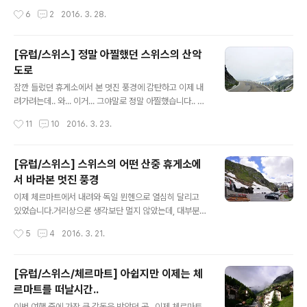
랐어요..^^: 뭔가 디즈니월드에서 볼 수 있을듯한 이 건물은
일 뮌헨에 도착했습니다. 체르마트에서 출발한지 거의 10
작성시간
6
2
2016. 3. 28.
라고 합니다.. 옛날 건물인데 왜캐 새 느낌이 나나 했더만..
시간만이네요..ㅎㅎ 암튼 도착하니 저녁시간이고.. 뭘 먹을
2차대전때 박살난걸 복원..
까 트립어드바이저를 검색하다가.. 그냥 호텔 뒤에 있던 이
태리 음식점에 가기로 했습니다. 멀리 가기엔 다들 지쳐있
[유럽/스위스] 정말 아찔했던 스위스의 산악
었거든요..ㅋㅋ 암튼 숙소인 힐튼 뮌헨시티(Hilton Munic
도로
h City) 뒤에 있던.. L'Osteria 라는 곳이 왔습니다. 우선
글 내용
마르게리타 피자(7.5유로)와... 다른피자를 하나 더 주문했
잠깐 들렀던 휴게소에서 본 멋진 풍경에 감탄하고 이제 내
는데 기억이 안나네요..ㅠㅠ 그리고 토마토 루꼴라 스파게
려가려는데.. 와... 이거... 그야말로 정말 아찔했습니다.. 오
티(9.75유로) 당연히 맥주도 주문했습니다..ㅋㅋ 식당에
른쪽은 그냥 낭떠러지인데 보호 펜스가 저거밖에 없어요..;;
작성시간
11
10
2016. 3. 23.
들어왔을때는 9시가 넘은 시각이었는데, 역시나 해가 아직
게다가 도로폭이 좁아서 반대쪽에서 버스가 올라오면 정말
남아..
간신히 피할수 있었습니다. 풍경은 멋있지만.. 무섭더라구
요..;; 다행히 형이 운전을 잘해서 안심은 했지만.. 그래도 까
[유럽/스위스] 스위스의 어떤 산중 휴게소에
마득한 낭떠러지가 보이면..ㄷㄷ 보시면 아시겠지만 도로
서 바라본 멋진 풍경
폭이 정말 좁았어요.. 버스 2대는 절대 못 지나갈듯.. 높이
글 내용
올라온만큼 아직도 한참을 내려가야 합니다.. 헤어핀 구간
이제 체르마트에서 내려와 독일 뮌헨으로 열심히 달리고
을 지나면서 반대편을 담은건데.. 정말 무섭더라구요..ㄷㄷ
있었습니다.거리상으론 생각보단 멀지 않았는데, 대부분
여기서 떨어지면 누가 찾아주지도 않을듯..ㅋㅋ 그와중에
일반도로 특히 산악도로를 이용해야 하다보니 시간이 꽤
작성시간
5
4
2016. 3. 21.
자전거를 타고 열심히 여행중인 사람도 보이구요.. 어느새
걸리겠더라구요.. 암튼 주변에 산이 많다보니 날씨도 오락
주변에 눈이..
가락 했습니다.. 어느정도 벗어나니 날씨가 다시 맑아지는
게 보입니다.. 스위스는.. 그냥 주변이 다 아름다워요..괜히
[유럽/스위스/체르마트] 아쉽지만 이제는 체
알프스에 대한 로망이 생기는게 아닌거 같습니다&& 열차
르마트를 떠날시간..
때문에 잠시 멈추기도 하고.. 앞에 보이는 산을 보며..우리
글 내용
저 산을 넘어야 하는거 아냐? 그러면서 웃었는데.. 산이 조
이번 여행 중에 가장 큰 감동을 받았던 곳.. 이제 체르마트