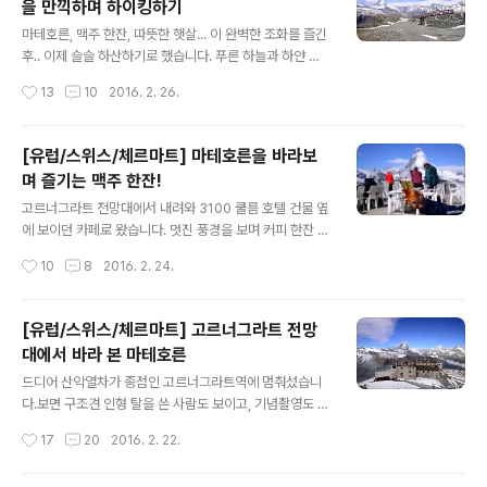
을 만끽하며 하이킹하기
이지만.. 리펠호수와 같이 보는 풍경은 또 다른 웅장함을 느
글 내용
끼게 해줍니다^^ 이제 호수쪽으로 슬슬 내려가봅니다.. 어
마테호른, 맥주 한잔, 따뜻한 햇살... 이 완벽한 조화를 즐긴
떻게 보면 같은 풍경인데, 카메라 셔터를 계속 누르게 되더
후.. 이제 슬슬 하산하기로 했습니다. 푸른 하늘과 하얀 구
라구요..^^;; 이제 호수가에 왔습니다! 리펠호수에 비친 마
름의 조화도 완벽했습니다! ㅎㅎ 산악열차의 종점인 고르
작성시간
13
10
2016. 2. 26.
테호른의 모습을 담아보고 싶지만.. 강한 바람때문에 제대
너그라트역(Gornergrat Station)에 다시 오면.. 이렇게
로 된 반영을 담을 수..
뻥 뚫린 곳이 보이는데, 여기부터 하이킹은 시작됩니다. 물
론 체르마트까지 하이킹으로 내려가는건 아니었구요..^^:
[유럽/스위스/체르마트] 마테호른을 바라보
저희는 마테호른의 멋진 반영을 담을 수 있는 리펠 호수(Ri
며 즐기는 맥주 한잔!
ffelsee)까지 하이킹 하기로 했습니다. 여행전에 찾아보니
글 내용
거기까지는 하이킹하기 쉽다고 하더라구요.. 너무 쉽게 생
고르너그라트 전망대에서 내려와 3100 쿨름 호텔 건물 옆
각했다가 막상 가보니 잘 뚫린 길도 없고 눈있는 곳은 미끄
에 보이던 카페로 왔습니다. 멋진 풍경을 보며 커피 한잔 안
러워서 조금 고생은 했지만, 그래도 멋진 풍경을 제대로 만
할 수가 없으니까요^^ 저희가 앉았던 곳에서 딱 이런 풍경
작성시간
10
8
2016. 2. 24.
끽할 수 있어 정말 좋았습니다^^ 내려가다보니 구름이 좀
을 볼 수 있었습니다. 그런데 앞의 테이블에는 아무것도 없
많..
었는데.. 저희가 앉은 곳에는 테이블보가 깔려있고, 의자마
다 담요가 마련되어 있었어요^^ 햇살이 강렬해서 막 춥다
[유럽/스위스/체르마트] 고르너그라트 전망
는 느낌은 안들었지만.. 그래도 저 담요가 있으니 좋더라구
대에서 바라 본 마테호른
요 ㅎㅎ 메뉴판을 보기 전에는 그냥 커피 한잔 해야지 했는
글 내용
데.. 갑자기 맥주가 보여서.. 저와 형은 맥주 한잔 하기로 했
드디어 산악열차가 종점인 고르너그라트역에 멈춰섰습니
습니다 ㅋㅋ 이번 여행은 계속 술이 술술 들어가네요^^: 이
다.보면 구조견 인형 탈을 쓴 사람도 보이고, 기념촬영도 해
건 부모님과 형수님이 주문하신 카푸치노.. 카푸치노와 함
주는 사람이 보이는데요.. 사실 모든 사람들의 관심은.. 웅
작성시간
17
20
2016. 2. 22.
께 나오는 3100 쿨름 호텔 초콜렛인데.. 사실 그냥 주는거
장한 모습을 뽐내고 있는 마테호른의 모습입니다!이제 어
라 별거 아니겠..
느 정도 마테호른과 눈높이를 맞출 수 있게 되었네요^^그