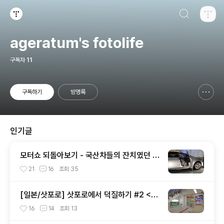
검색하기
티스토리
ageratum's fotolife
구독자
11
구독하기
방명록
신고하기 레이어
열기
인기글
모터쇼 되돌아보기 - 국산차들의 잔치였던 2
002 서울모터쇼
21
16
조회
35
[일본/삿포로] 삿포로에서 덕질하기 #2 <애
니메이트 주변>
16
14
조회
13