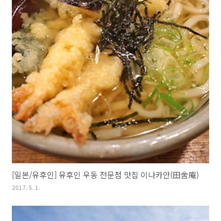
[일본/유후인] 유후인 우동 전문점 맛집 이나카안(田舍庵)
2017. 5. 1.