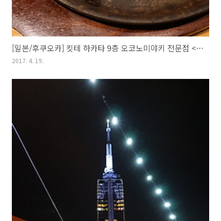
[일본/후쿠오카] 킷테 하카타 9층 오코노미야키 전문점 <코테키치(こて吉)>
2017. 4. 19.