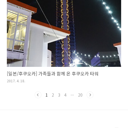
[일본/후쿠오카] 가족들과 함께 온 후쿠오카 타워
2017. 4. 18.
1
2
3
4
···
20