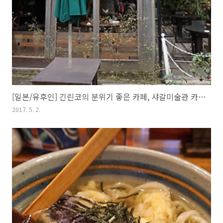
[일본/유후인] 긴린코의 분위기 좋은 카페, 샤갈미술관 카페 라 루체
2017. 5. 2.