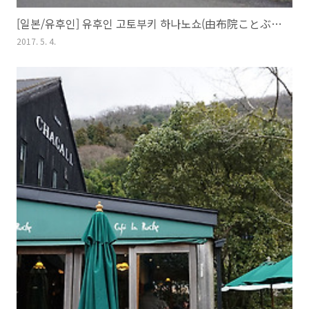
[일본/유후인] 유후인 고토부키 하나노쇼(由布院ことぶき花の庄) 숙박기
2017. 5. 4.