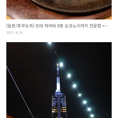
[일본/후쿠오카] 킷테 하카타 9층 오코노미야키 전문점 <코테키치(こて吉)>
2017. 4. 19.