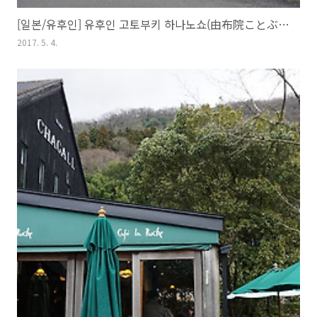
[일본/유후인] 유후인 고토부키 하나노쇼(由布院ことぶき花の庄) 숙박기
2017. 5. 4.