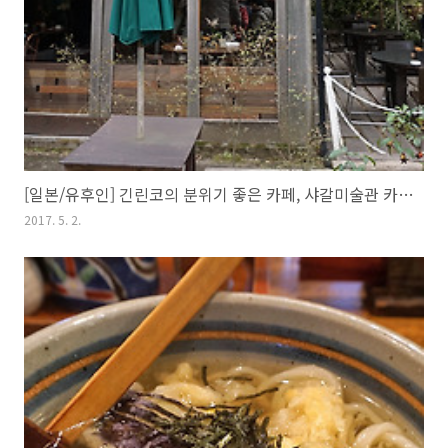
[일본/유후인] 긴린코의 분위기 좋은 카페, 샤갈미술관 카페 라 루체
2017. 5. 2.