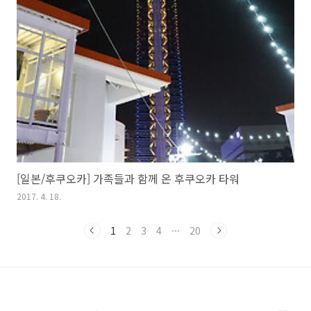
[일본/후쿠오카] 가족들과 함께 온 후쿠오카 타워
2017. 4. 18.
1
2
3
4
···
20