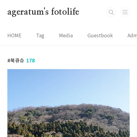
본문 바로가기
ageratum's fotolife
HOME
Tag
Media
Guestbook
Adm
북큐슈
178