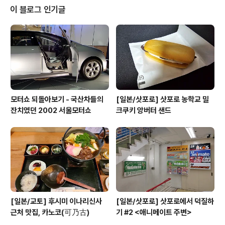
이 나네요..ㅋㅋ 신주쿠에는 차가 많지만, 도청 근처에는 차
이 블로그 인기글
가 별로 안보이더라구요.. 그냥 제 느낌만 그랬는지는 몰라
도..^^: 아쉽게 이 날 비가 오는 바람에 시야가 좋지 않습니
다.. 날씨가 좋으면 후지산도 보이는 곳이라는데 이날은 택
도 없겠네요..^^: 올라와서 보니 도쿄도 서울처럼 참 빌딩들
이 빽빽하게 ..
모터쇼 되돌아보기 - 국산차들의
[일본/삿포로] 삿포로 농학교 밀
잔치였던 2002 서울모터쇼
크쿠키 앙버터 샌드
[일본/교토] 후시미 이나리신사
[일본/삿포로] 삿포로에서 덕질하
근처 맛집, 카노코(可乃古)
기 #2 <애니메이트 주변>