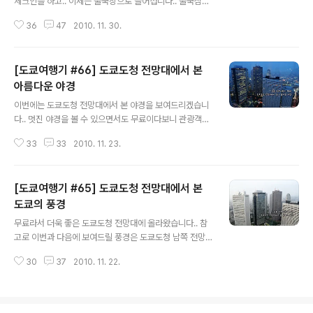
체크인을 하고.. 이제는 출국장으로 들어섭니다.. 출국심사
를 할 때 심사관이 유창한 한국말을 했던게 기억에 남네요..
36
47
2010. 11. 30.
ㅋㅋ 나라타공항의 면세점은 비싸기때문에 쇼핑할 엄두가
안나죠..^^: 담배 한보루에 2천엔이니.. 우리나라 편의점이
더 쌉니다..ㅋㅋ 아마 이 매장은 나리타 공항에 가신 분들이
[도쿄여행기 #66] 도쿄도청 전망대에서 본
라면 한번쯤을 보셨을듯한..^^ 저희가 비행기를 탈 곳은 트
램으로 이동을 해야 합니다.. 생각보다 비행기가 많이 안보
아름다운 야경
글 내용
이네요..^^: 그래도 이왕 왔는데 뭐 살거있나 한번 둘러봅니
이번에는 도쿄도청 전망대에서 본 야경을 보여드리겠습니
다.. 사실 시간이 꽤 많이 남기도 해서..^^: 도쿄바나나 빵,
다.. 멋진 야경을 볼 수 있으면서도 무료이다보니 관광객이
초콜렛 같은걸 좀 샀네요..^^ 동전이 남아서 구입했던 환
끊이지 않던 곳이었죠..^^ 아래 포스트와 비교하면서 낮과
타.. 밀키스를 기대하며 마셨지만 알고보니 저칼로리 음료
33
33
2010. 11. 23.
밤을 모습을 비교해보시는 것도 재밌을거라 생각됩니다..^
라 맛이..
^ [도쿄여행기 #65] 도쿄도청 전망대에서 본 도쿄의 풍경
도시의 빌딩들이 불빛을 하나씩 밝히기 시작합니다.. 안개
[도쿄여행기 #65] 도쿄도청 전망대에서 본
때문에 멀리까지 깨끗한 야경을 촬영하지 못한건 아쉽지
만.. 그래도 전체적인 야경은 예쁘니까 만족합니다..^^ 고층
도쿄의 풍경
글 내용
빌딩들도 역시나 불이 들어오기 시작합니다.. 덕분에 야경
무료라서 더욱 좋은 도쿄도청 전망대에 올라왔습니다.. 참
은 점점 화려해지네요..^^ 내려다 보니 아찔합니다..^^: 텅
고로 이번과 다음에 보여드릴 풍경은 도쿄도청 남쪽 전망
스텐 모드로 바꿔 촬영해봤습니다.. 야경은 웬지 차가운 맛
대의 모습입니다.. 저번 포스트를 보신분들은 아시겠지만,
도 있어야..^^ 유리창에 전망대에 있는 카페의 불빛이 비치
30
37
2010. 11. 22.
제가 간 날은 북쪽 전망대 휴무일이었습니다..^^ 멋진 고층
긴 하지만.. 뭐 심하진..
빌딩을 볼 수 있는 도쿄도청 전망대입니다.. 솔직히 빌딩 이
름은 잘 모르겠지만.. 그냥 멋지네요..ㅋㅋ 밤에는 빌딩에서
나오는 예쁜 불빛들이 반짝이겠죠..^^ 웬제 미니어쳐 느낌