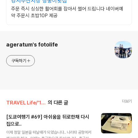
강서수산시장 쌍둥이횟집
주문 즉시 싱싱한 활어회를 잡아서 썰어 드립니다 네이버예
약 주문시 초밥10P 제공
로그 정보
ageratum's fotolife
구독하기
더보기
TRAVEL Life/'10 일본 도쿄
의 다른 글
[도쿄여행기 #69] 아쉬움을 뒤로한채 다시
집으로..
글 내용
이제 정말 일본을 떠날때가 되었습니다.. 나리타 공항에서