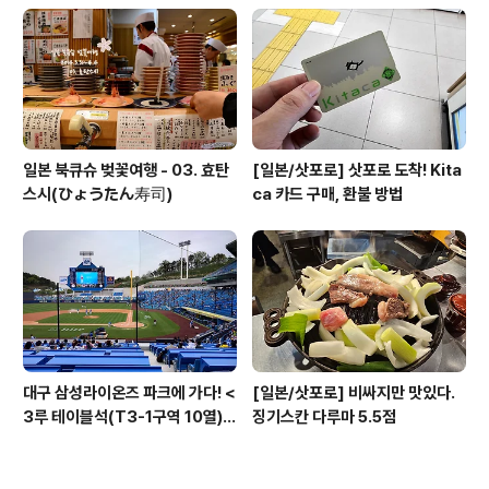
일본 북큐슈 벚꽃여행 - 03. 효탄
[일본/삿포로] 삿포로 도착! Kita
스시(ひょうたん寿司)
ca 카드 구매, 환불 방법
대구 삼성라이온즈 파크에 가다! <
[일본/삿포로] 비싸지만 맛있다.
3루 테이블석(T3-1구역 10열)
징기스칸 다루마 5.5점
시야>