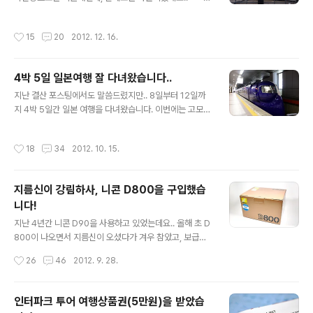
생각보다 시차적응은 잘 되고 있어 다행이긴 한데.. 심심해
겠네요..^^ 추운 미시건에서 따뜻한 플로리다까지 다녀오
요..ㅜ.ㅜ 한국에 있을때보단 블로그를 잘 못할거 같지만,
는게 이번 여행이었습니다. 여행은 대충 이런 경로로 이동
작성시간
15
20
2012. 12. 16.
최대한 공백을 최소화 하도록 노력하겠습니다..^^ 소소한
했고, 거리를 보니 약 3200마일이 나오네요.. 실제 이동거
소식들로 자주 포스팅 해보겠습니다.. 일본 여행기도 많이
리는 40..
올리구요..^^ 그럼 이만 생존 소식을 마치도록 하겠습니다..
4박 5일 일본여행 잘 다녀왔습니다..
^^
글 내용
지난 결산 포스팅에서도 말씀드렸지만.. 8일부터 12일까
지 4박 5일간 일본 여행을 다녀왔습니다. 이번에는 고모님
의 가이드로 다녀왔구요..(항공권만 제 돈으로..ㅋ) 그렇다
보니 새로운 곳 보다는 익숙한 간사이지역을 또 가게 되었
작성시간
18
34
2012. 10. 15.
네요.. 여기만 4번째이다보니 이제는 설레임 보단 그냥 다
시 왔구나 하는 느낌이지만.. 그래도 가니까 좋긴 하더라구
요..ㅋㅋ 원래 계획은 오사카, 고베, 교토를 보는 것이었는
지름신이 강림하사, 니콘 D800을 구입했습
데, 마지막날 나라까지 보고 와서 간사이 주요 4개 도시를
니다!
다 보고 오게 되었네요.. 이래저래 많이 보기도 했고, 새로
글 내용
운 곳도 보고 왔습니다. 그리고 새롭게 영입한 니콘 D800
지난 4년간 니콘 D90을 사용하고 있었는데요.. 올해 초 D
을 들고 가는 첫 여행이었는데, 아직은 적응이 필요하다는
800이 나오면서 지름신이 오셨다가 겨우 참았고, 보급형
생각이 많이 들었네요..-_-;;ㅋㅋ 암튼 봄에 다녀온 여행기
풀프레임 바디인 D600의 루머가 돌고, 가격도 낮게 책정
작성시간
26
46
2012. 9. 28.
를 마무리 해야 ..
되었다는 것만 믿고 있다가, 막상 최근에 출시되니 가격이
예상외로 높다는 걸 알게되니.. 갑자기 또 D800의 지름신
이 슬금슬금 오더라구요..;; 그래서 "에이.. 그냥 가격이나
인터파크 투어 여행상품권(5만원)을 받았습
한번 알아보자.." 하며 여기저기 쇼핑몰을 클릭해봤을 뿐인