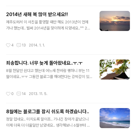
온다고 눈이 반겨주는건.... 전혀 반갑지 않은데..-_-;; 지금
기온이 아침에는 영하 2도네요..;;겨울이 오는것인가 싶을
2014년 새해 복 많이 받으세요!!
정도.. 다음주에는 날이 풀린다는 이야기도 있긴한데..일기
글 내용
예보가 안 맞는건 미국도 마찬가지인거 같습니다 ㅋㅋ 암
제주도에서 이 사진을 촬영할 때만 해도 2013년이 언제
튼 미국에 있다보니 이야기를 많이 풀고 싶긴한데..상황이
가나 했는데.. 벌써 2014년을 맞이하게 되었네요..^^ 201
블로그를 자유롭게 할 분위기는 아닌거 같아서..그래도 최
3년에는 블로그에 많이 신경쓰지 못했는데, 2014년에는
대한 노력은 해보겠습니다 ㅎㅎ 그나저나 홍콩 여행기... 아
그것보단 조금 더 신경을 쓰도록 노력하겠습니다^^ 2014
작성시간
4
13
2014. 1. 1.
그 전에 일본..
년 한해 이루고자 하시는 일 모두 잘 되시길 바라면서.. 새
해 복 많이 받으세요!
죄송합니다. 너무 늦게 돌아왔네요..ㅜ.ㅜ
글 내용
8월 한달만 쉰다고 했는데 어느새 찬바람 쌩하니 부는 11
월이네요..ㅜㅜ 그동안 블로그를 해야한다는 강박감이 있
었나봐요.. 즐겁지는 않고 하던거니까 그냥 해야한다는 의
무감에 빠져서.. 그러다가 한번 놓으니 해방감에 빠져 계속
작성시간
0
14
2013. 11. 5.
안하게 되더라구요..;; 3개월 넘게 쉬다보니 이제는 다시 블
로그를 하고 싶다는 생각이 들기 시작했습니다. 이제는 다
시 뛰어볼게요..^^ 물론 언제 다시 슬럼프에 빠질지는 모르
8월에는 블로그를 잠시 쉬도록 하겠습니다..
겠지만..;;;;
글 내용
정말 덥네요.. 미치도록 말이죠.. 기나긴 장마가 끝났으니
이제 더욱 더 더울일만 남았네요.. 생각해보니 6월부터 블
로그를 제대로 하지 못한 것 같아요.. 사실 6월에는 귀차니