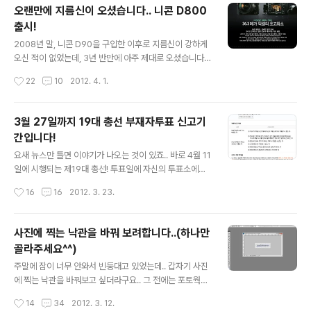
에서 계속 쉬던가 하려구요.. 어느정도 걸을 수 있기를 바랄 뿐입니다.. (평소에는 면
오랜만에 지름신이 오셨습니다.. 니콘 D800
세점에서 물건을 사는 일도 드문데, 이번에는 뭘 또 그리 샀는지..;;) 나름 벚꽃 구경도
출시!
하고, 이대호 선수..
글 내용
2008년 말, 니콘 D90을 구입한 이후로 지름신이 강하게
오신 적이 없었는데, 3년 반만에 아주 제대로 오셨습니다.
바로 니콘 D800이 출시되었다는 소식을 접하게 된 것이
작성시간
22
10
2012. 4. 1.
죠!! 이제 신제품이 나올 때가 됐는데 싶어 SLR클럽에 갔더
니, 니콘 포럼은 D800과 D4로 후끈하더군요. 그동안 이
렇다 할 신제품이 나오지 않아 루머만 가득했던 니콘포럼
3월 27일까지 19대 총선 부재자투표 신고기
에 봄바람이 불기 시작했다고나 할까요. 역시 올림픽이 열
간입니다!
리는 해에는 고급기종들이 꼭 나오네요. 암튼 D4는 웬만한
글 내용
중고차 값이니 패스하고(이건 줘도 잘 못쓰니 아웃오브 안
요새 뉴스만 틀면 이야기가 나오는 것이 있죠.. 바로 4월 11
중), 언젠가 풀프레임 바디를 가지겠다고 꿈을 꾸던 저에게
일에 시행되는 제19대 총선! 투표일에 자신의 투표소에서
D800의 출시 소식은 희소식이자 지름신과의 전쟁을 선언
투표를 하실 수 없는 분들은.. 바로 오늘 3월 23일부터 27
작성시간
16
16
2012. 3. 23.
하게 된 계기가 되었네요. D800은 니콘의 화상처리 엔진
일까지 우편이나 직접 부재자투표 신고서를 제출하시면, 4
인 EXPEED의 3번..
월 5일~6일에 투표를 하실 수 있습니다.. 부재자투표 신고
양식은 포털사이트에서 '부재자투표' 로 검색하시면.. 바로
사진에 찍는 낙관을 바꿔 보려합니다..(하나만
위와 같은 안내페이지가 나옵니다.. 그리고 를 눌러 양식을
골라주세요^^)
받으신 후 작성하시면 됩니다.. 작성방법은 아주 쉽기때문
글 내용
에 보면 다 아실 수 있을겁니다..^^ 저는 23일부터 들어가
주말에 잠이 너무 안와서 빈둥대고 있었는데.. 갑자기 사진
게 하면 되는 줄 알고 우체국에서 부치려고 했는데.. 23일
에 찍는 낙관을 바꿔보고 싶더라구요.. 그 전에는 포토웍스
부터 접수를 받는다고 하네요..;; 그런데 보니까.. 그냥 우체
를 이용해 단순히 텍스트를 써서 붙였는데.. 이번에는 약간
작성시간
14
34
2012. 3. 12.
통에 넣으면 되더군요..;; 암튼.. 오늘 우체국에 다시 가..
을 효과를 주고 만든 PNG파일을 붙여볼까 싶더라구요..