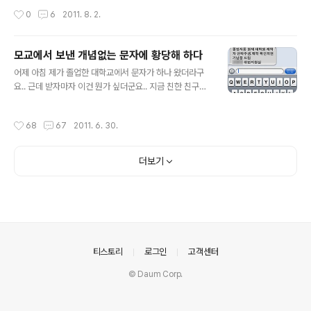
없는 사진 같다고나 할까.. 사실 사진에 대한 지식은 초창기
작성시간
0
6
2011. 8. 2.
에 slrclub에서 조금 얻은 것으로 지금까지..
모교에서 보낸 개념없는 문자에 황당해 하다
글 내용
어제 아침 제가 졸업한 대학교에서 문자가 하나 왔더라구
요.. 근데 받자마자 이건 뭔가 싶더군요.. 지금 친한 친구한
테 문자를 돌린건가요? 취업지원실이 제 친구는 아니고..
대학교 취업지원실에서 이렇게 개념없는 문자를 보내는게
작성시간
68
67
2011. 6. 30.
말이 되는건지 모르겠습니다.. '연락주셈.' 이라니.. 대학에
서 안내문자를 보내면서.. 장난치는건가요? 취업지원실 교
직원, 조교, 아니면 근로장학생이 작성해서 보낸 것 같은
더보기
데.. 비싼 등록금 걷어서 이런 개념없는 인간한테 월급을 준
다니.. 어이가 없군요.. 괜히 학교 규모 키워서 명문대학으
로 도약한다고 하지 말고, 이런 개념없는 인간에게 개념이
뭔지 알려주는데 노력을 기울였으면 합니다.. 학교 구성원
의 수준이 이렇게 낮은데 어떻게 명문대로 도약을 한다고
ㄱㅅㄹ 를 지껄이는지.. 겉만..
의안내
티스토리
로그인
고객센터
© Daum Corp.