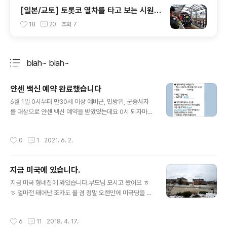
[일본/교토] 토롯코 열차를 타고 보는 시원한
풍경
18
20
조회
7
blah~ blah~
분류 전체보기
주요 글 목록
얀센 백신 예약 완료했습니다
글 내용
6월 1일 0시부터 만30세 이상 예비군, 민방위, 군종사자
를 대상으로 얀센 백신 예약을 받았었는데요 0시 되자마자
바로 예약을 했습니다. 100만회분이라 그래도 여유가 있
을 줄 알았는데 18시간만에 예약이 끝났다는걸 보면.. 백신
작성시간
0
1
2021. 6. 2.
불안감이 무색할 만큼 다들 빠른 접종을 원하는 것 같았습
니다. 얀센 백신은 한번만 접종하면 되는거라 더 좋은거 같
더라구요 암튼 백신 접종에 속도내고 있으니 얼른 팬더믹
지금 미국에 있습니다.
이 끝났으면 좋겠습니다 이제는 다들 아실거 같지만 백신
글 내용
접종 예약은 아래 링크로 가시면 됩니다. https://ncvr.kd
지금 미국 형네집에 와있습니다.부모님 모시고 왔어요 ㅎ
ca.go.kr/cobk/index.html
ㅎ 얼마전 태어난 조카도 볼 겸 정말 오랜만에 미국땅을 다
시 밟았습니다. 약 3주 동안 있으려고 해요. 13시간이 느려
서 지금 화요일 오전 10시입니다. 그런데 4월 중순인데 눈
작성시간
6
11
2018. 4. 17.
오는거 무엇.. 지난주에는 날씨 괜찮았다고 하는데..저희가