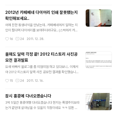
사실 뭐 화려한 건 아니구요..(그렇게 만들지도 못하고..;;)
저걸 시안으로 해서 3가지를 만들어 봤습니다.. 색상만 바
2012년 카페베네 다이어리 인쇄 잘못됐는지
꿔서 3가지를 만들어 봤습니다.. 그리고 3개의 사진에 적
확인해보세요..
용을 시켜봤습니다.. 하나는 주간, 하나는 피사체가 복잡할
글 내용
때, 하나는 야간입니다.. 우선은 기존의 낙관입니다.. 다음
어제 친한 동생녀석을 만났는데.. 카페베네에서 일하는 지
은 첫번째 낙관입니다.. 다음은 두번째 낙관.. 마지막으로
인이 줬다며 다이어리를 보여주더라구요.. (스벅에서 카페
세번째 낙관입니다.. 기존것을 포함한 4가지 중에 어떤게
베네 다이어리를 보니 느낌이 희한하네..ㅋㅋ) 암튼 이게 남
작성시간
16
24
2011. 12. 28.
가장 나은지 알려주시면 감사드리겠습니다..^^ 아님 어떤
다른 비밀(?)을 가진 녀석이라고나 할까요.. 카페베네에서
색으로 하는게 ..
판매하고 있는 다이어리라고 하네요.. 8천원이라고 하던
가.. 암튼 평범해보이는 비밀은 10월 달력에 있습니다.. 뭔
올해도 달력 걱정 끝! 2012 티스토리 사진공
지 잘 모르시겠다구요? 이제 보이시나요? 바로 요 부분.. 9
모전 결과발표
일 다음이 11일입니다.. 그렇다보니 11~14일이 잘못 인쇄
글 내용
되었다고 하네요.. (원래는 10일~13일이어야 합니다..) 뒤
요새 바빠서 블로그를 좀 띠엄띠엄 하고 있다보니.. 이제서
늦게 이 사실을 알고 전량 반품하고 현재는 제대로 된걸 판
야 2012 티스토리 달력 사진 공모전 결과를 확인했습니
매하고 있을거라는군요.. 동생녀석 말로는 카페베네에서
다.. 그리고 저는 스크롤을 확 내려 달력이 당선되었는지 확
작성시간
15
24
2011. 12. 16.
잘못 인쇄된 걸 공지를 따로 안한거 같다고..;; 암튼 초반에
인을 했죠.. 응?? 뭐.. 제 사진이 당선 될 리가 없으니까요..
카페베네 다..
ㅋㅋ (솔직히.. 되면 비리가 있는 수준의 사진이었으니..ㅋ
ㅋ) 암튼.. 이것으로 3년 연속 예쁜 탁상달력을 구할 필요가
잠시 홍콩에 다녀오겠습니다
없어졌습니다..... ....라고 마냥 좋아하기엔.. 좀 씁쓸한게 사
글 내용
3박 5일간 홍콩여행 다녀오겠습니다 현지는 폭염주의보라
실이에요.. 제 사진이 당첨이 되지 않아 씁쓸한 것이 아니
는거 같던데 살아남을 수 있을지 걱정이네요 ㅋㅋ 암튼 잘
라.. 사진은 계속 찍고 있는데 당선작들처럼 뭔가 감성적이
다녀오겠습니다^^ iPhone 에서 작성된 글입니다.
거나 새로운 구도, 색감의 사진이 아닌.. 뭔가.. 그냥 영혼이