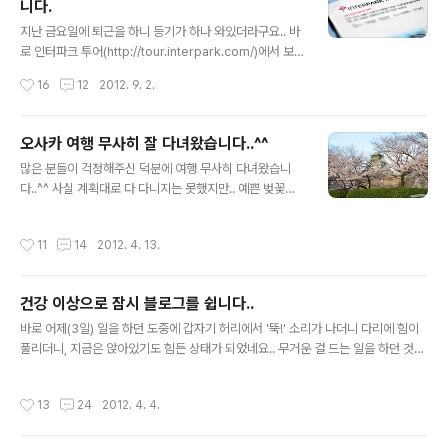
니다.
데.. 바로 어제 제 손에 D800이 쥐어져 있었습니다..ㅋㅋ
글 내용
무이자 6개월로 질렀는데, 그동안 저는 굶고 다녀야 할지
지난 금요일에 퇴근을 하니 등기가 하나 와있더라구요.. 바
도 모르겠네요..^^: 가지고 있는 장비도 좀 팔고.. 새로운 풀
로 인터파크 투어(http://tour.interpark.com/)에서 보
프레임용 표준줌렌즈도 사야하고..(응??) 암튼 당장 많이
낸 여행상품권이었습니다. 봉투를 열어보니 또 봉투가.. 뒷
작성시간
16
12
2012. 9. 2.
사용하게 되는 시기는 8일에 떠나는 일본여행 때 일거 같
면에 써 있듯이 여행상품권은 믹시 여행담에 응모를 하고
구요..
운좋게 당첨이 되어 받게 되었습니다. 그러고보니 믹시가
인터파크에 통합이 되더니 일주일에 하나씩 주제를 정해서
오사카 여행 무사히 잘 다녀왔습니다..^^
여행담을 받고 있더라구요. 그리고 선정이 되면 인터파크
글 내용
많은 분들이 걱정해주신 덕분에 여행 무사히 다녀왔습니
투어에 글을 올리고, 완료되면 이렇게 여행상품권을 보내
다..^^ 사실 계획대로 다 다니지는 못했지만.. 예쁜 벚꽃을
주고 있습니다^^ 암튼 여행상품권을 요렇게 생겼어요.. 솔
봐서 만족하고 있습니다.. 저는 여행일정이 지나면서 몸이
직히 말하면 인터넷 쇼핑하면 같이 오는 웹하드 무료이용
나아졌는데, 같이 갔던 친누나가 갑자기 다리가 너무 아프
권 같은 비주얼이..^^: 제 생각엔 뒤에 있는 번호(가렸어요..
작성시간
11
14
2012. 4. 13.
다고 해서.. 교토의 멋진 풍경을 다 보러 다니지 못한 게 너
ㅋㅋ)를 등록해서 할인을 받을 수 있지 않을까 싶습니다..^
무 아쉽네요..ㅜ.ㅜ 이제는 그냥 혼자 여행을 가야겠습니
^ 보통 제가 ..
다..ㅋㅋ 허리가 많이 낫긴 했는데, 아직 오래 앉아 있는 건
건강 이상으로 잠시 블로그를 쉽니다..
좀 힘드네요.. 여행기는 빠르면 다음주부터 슬슬 시작하도
글 내용
록 하겠습니다..^^ ?
바로 어제(3일) 일을 하던 도중에 갑자기 허리에서 '뚝!' 소리가 나더니 다리에 힘이
풀리더니, 지금은 앉아있기도 힘든 상태가 되었네요.. 무거운 걸 드는 일을 하던 것도
아닌데 갑자기 이래서 정말 당황스럽습니다..;; 게다가 당장 이번 토요일(7일)에 오사
카로 여행 가기로 했는데.. 정말 난감하기 짝이 없는 상황이 되었네요.. 침 맞고 물리
작성시간
13
24
2012. 4. 4.
치료는 하고 있는데, 어느정도 회복이 될 지 모르겠습니다.. 웬만하면 여행은 가려고
합니다.. 동행인도 있다보니 안 갈 수는 없고.. 다만 일정을 대폭 줄이거나, 저는 호텔