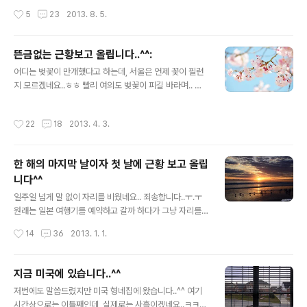
즘이 발동해서 잘 안했었고, 7월에는 일이 너무 바빠서 제
작성시간
5
23
2013. 8. 5.
대로 못했어요.. 그리고 8월이 되니 일 + 더위 탓에 퇴근하
고 오면 솔직히 너무 피곤해요..ㅜ.ㅜ 아무래도 농장일을 하
다보니 하루종일 비닐하우스에 있다보면 정말 녹초가 되곤
뜬금없는 근황보고 올립니다..^^:
합니다.. 그래서 일단은 8월 한달간은 블로그 생각을 접고
글 내용
일만 하는게 나을 것 같았어요.. 어설프게 하느니 집중할 수
어디는 벚꽃이 만개했다고 하는데, 서울은 언제 꽃이 필런
있을때까지 블로그를 쉬는게 맞다고 생각했습니다. 죄송하
지 모르겠네요..ㅎㅎ 빨리 여의도 벚꽃이 피길 바라며.. 사
지만 8월에는 생업에 집중하도록 하겠습니다. 9월에는 다
진을 선택해봤습니다.. 암튼 뜬금없이 근황보고를 올리는
시 의욕을 찾고 열심히 하도록 노력할게요.. 그럼 더운 8월
이유는.. 뭔가 좀 정리가 필요한때인거 같아서요..^^: 1. 최
작성시간
22
18
2013. 4. 3.
무더위 건강하게..
근 몇일 사이 이상하게 일이 좀 많았습니다. 봄이라 농장일
도 많아졌고, 이런저런 약속도 많았지만.. 특히 컴퓨터가 갑
자기 뻗어 버리는 바람에 부랴부랴 부품 받아서 조립을 했
한 해의 마지막 날이자 첫 날에 근황 보고 올립
는데, 하드 백업을 못한 상태라 남는 하드에 윈도를 깔았더
니다^^
니 버벅대서 안되겠네요..;; 그래서 뒤늦게 SSD를 구입했
글 내용
습니다. 이 녀석만으로도 본체가격이 나오네요..ㅜ.ㅜ 암튼
일주일 넘게 말 없이 자리를 비웠네요.. 죄송합니다..ㅜ.ㅜ
SSD를 수령하고 다시 윈도를 설치하면 완전 정상화가 될
원래는 일본 여행기를 예약하고 갈까 하다가 그냥 자리를
것 같습니다. 2. 몇일 간 블로깅을 못한 이유는 컴퓨터 탓이
비웠네요.. 어차피 관리를 못하는데 포스팅만 하면 그것도
작성시간
14
36
2013. 1. 1.
기도 했습니다..
좀 이상할거 같아서..^^: 포스팅 하는 지금, 한국은 새해를
맞이 했겠네요.. 저는 지금 미국에서 2012년의 마지막 날
을 보내고 있습니다.. 미국에 있는 형의 연말 휴가에 맞춰 1
지금 미국에 있습니다..^^
2월 22일부터 30일까지 여행을 다녀왔어요. 한국에는 1
글 내용
저번에도 말씀드렸지만 미국 형네집에 왔습니다..^^ 여기
월 21일에 다시 돌아가는데, 그 전까지는 그냥 집안에 있어
시간상으로는 이틀째인데, 실제로는 사흘이겠네요..ㅋㅋ
야 한다는 압박이..ㅋ 대신 그동안 블로그에 집중할 수는 있