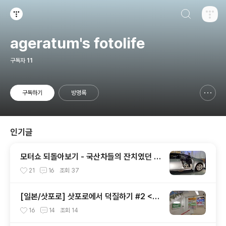
검색하기
티스토리
ageratum's fotolife
구독자
11
구독하기
방명록
신고하기 레이어
열기
인기글
모터쇼 되돌아보기 - 국산차들의 잔치였던 2
002 서울모터쇼
21
16
조회
37
[일본/삿포로] 삿포로에서 덕질하기 #2 <애
니메이트 주변>
16
14
조회
14