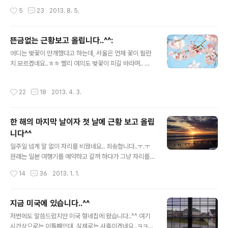
즘이 발동해서 잘 안했었고, 7월에는 일이 너무 바빠서 제
작성시간
5
23
2013. 8. 5.
대로 못했어요.. 그리고 8월이 되니 일 + 더위 탓에 퇴근하
고 오면 솔직히 너무 피곤해요..ㅜ.ㅜ 아무래도 농장일을 하
다보니 하루종일 비닐하우스에 있다보면 정말 녹초가 되곤
뜬금없는 근황보고 올립니다..^^:
합니다.. 그래서 일단은 8월 한달간은 블로그 생각을 접고
글 내용
일만 하는게 나을 것 같았어요.. 어설프게 하느니 집중할 수
어디는 벚꽃이 만개했다고 하는데, 서울은 언제 꽃이 필런
있을때까지 블로그를 쉬는게 맞다고 생각했습니다. 죄송하
지 모르겠네요..ㅎㅎ 빨리 여의도 벚꽃이 피길 바라며.. 사
지만 8월에는 생업에 집중하도록 하겠습니다. 9월에는 다
진을 선택해봤습니다.. 암튼 뜬금없이 근황보고를 올리는
시 의욕을 찾고 열심히 하도록 노력할게요.. 그럼 더운 8월
이유는.. 뭔가 좀 정리가 필요한때인거 같아서요..^^: 1. 최
작성시간
22
18
2013. 4. 3.
무더위 건강하게..
근 몇일 사이 이상하게 일이 좀 많았습니다. 봄이라 농장일
도 많아졌고, 이런저런 약속도 많았지만.. 특히 컴퓨터가 갑
자기 뻗어 버리는 바람에 부랴부랴 부품 받아서 조립을 했
한 해의 마지막 날이자 첫 날에 근황 보고 올립
는데, 하드 백업을 못한 상태라 남는 하드에 윈도를 깔았더
니다^^
니 버벅대서 안되겠네요..;; 그래서 뒤늦게 SSD를 구입했
글 내용
습니다. 이 녀석만으로도 본체가격이 나오네요..ㅜ.ㅜ 암튼
일주일 넘게 말 없이 자리를 비웠네요.. 죄송합니다..ㅜ.ㅜ
SSD를 수령하고 다시 윈도를 설치하면 완전 정상화가 될
원래는 일본 여행기를 예약하고 갈까 하다가 그냥 자리를
것 같습니다. 2. 몇일 간 블로깅을 못한 이유는 컴퓨터 탓이
비웠네요.. 어차피 관리를 못하는데 포스팅만 하면 그것도
작성시간
14
36
2013. 1. 1.
기도 했습니다..
좀 이상할거 같아서..^^: 포스팅 하는 지금, 한국은 새해를
맞이 했겠네요.. 저는 지금 미국에서 2012년의 마지막 날
을 보내고 있습니다.. 미국에 있는 형의 연말 휴가에 맞춰 1
지금 미국에 있습니다..^^
2월 22일부터 30일까지 여행을 다녀왔어요. 한국에는 1
글 내용
저번에도 말씀드렸지만 미국 형네집에 왔습니다..^^ 여기
월 21일에 다시 돌아가는데, 그 전까지는 그냥 집안에 있어
시간상으로는 이틀째인데, 실제로는 사흘이겠네요..ㅋㅋ
야 한다는 압박이..ㅋ 대신 그동안 블로그에 집중할 수는 있