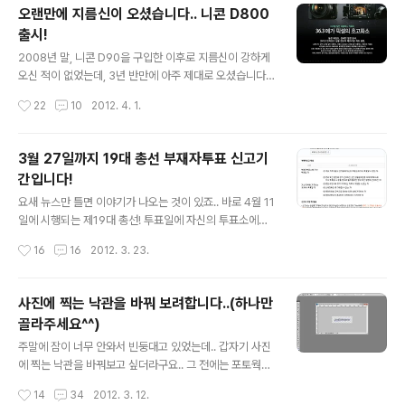
에서 계속 쉬던가 하려구요.. 어느정도 걸을 수 있기를 바랄 뿐입니다.. (평소에는 면
오랜만에 지름신이 오셨습니다.. 니콘 D800
세점에서 물건을 사는 일도 드문데, 이번에는 뭘 또 그리 샀는지..;;) 나름 벚꽃 구경도
출시!
하고, 이대호 선수..
글 내용
2008년 말, 니콘 D90을 구입한 이후로 지름신이 강하게
오신 적이 없었는데, 3년 반만에 아주 제대로 오셨습니다.
바로 니콘 D800이 출시되었다는 소식을 접하게 된 것이
작성시간
22
10
2012. 4. 1.
죠!! 이제 신제품이 나올 때가 됐는데 싶어 SLR클럽에 갔더
니, 니콘 포럼은 D800과 D4로 후끈하더군요. 그동안 이
렇다 할 신제품이 나오지 않아 루머만 가득했던 니콘포럼
3월 27일까지 19대 총선 부재자투표 신고기
에 봄바람이 불기 시작했다고나 할까요. 역시 올림픽이 열
간입니다!
리는 해에는 고급기종들이 꼭 나오네요. 암튼 D4는 웬만한
글 내용
중고차 값이니 패스하고(이건 줘도 잘 못쓰니 아웃오브 안
요새 뉴스만 틀면 이야기가 나오는 것이 있죠.. 바로 4월 11
중), 언젠가 풀프레임 바디를 가지겠다고 꿈을 꾸던 저에게
일에 시행되는 제19대 총선! 투표일에 자신의 투표소에서
D800의 출시 소식은 희소식이자 지름신과의 전쟁을 선언
투표를 하실 수 없는 분들은.. 바로 오늘 3월 23일부터 27
작성시간
16
16
2012. 3. 23.
하게 된 계기가 되었네요. D800은 니콘의 화상처리 엔진
일까지 우편이나 직접 부재자투표 신고서를 제출하시면, 4
인 EXPEED의 3번..
월 5일~6일에 투표를 하실 수 있습니다.. 부재자투표 신고
양식은 포털사이트에서 '부재자투표' 로 검색하시면.. 바로
사진에 찍는 낙관을 바꿔 보려합니다..(하나만
위와 같은 안내페이지가 나옵니다.. 그리고 를 눌러 양식을
골라주세요^^)
받으신 후 작성하시면 됩니다.. 작성방법은 아주 쉽기때문
글 내용
에 보면 다 아실 수 있을겁니다..^^ 저는 23일부터 들어가
주말에 잠이 너무 안와서 빈둥대고 있었는데.. 갑자기 사진
게 하면 되는 줄 알고 우체국에서 부치려고 했는데.. 23일
에 찍는 낙관을 바꿔보고 싶더라구요.. 그 전에는 포토웍스
부터 접수를 받는다고 하네요..;; 그런데 보니까.. 그냥 우체
를 이용해 단순히 텍스트를 써서 붙였는데.. 이번에는 약간
작성시간
14
34
2012. 3. 12.
통에 넣으면 되더군요..;; 암튼.. 오늘 우체국에 다시 가..
을 효과를 주고 만든 PNG파일을 붙여볼까 싶더라구요..