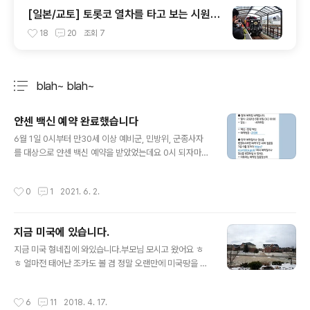
[일본/교토] 토롯코 열차를 타고 보는 시원한
풍경
18
20
조회
7
blah~ blah~
분류 전체보기
주요 글 목록
얀센 백신 예약 완료했습니다
글 내용
6월 1일 0시부터 만30세 이상 예비군, 민방위, 군종사자
를 대상으로 얀센 백신 예약을 받았었는데요 0시 되자마자
바로 예약을 했습니다. 100만회분이라 그래도 여유가 있
을 줄 알았는데 18시간만에 예약이 끝났다는걸 보면.. 백신
작성시간
0
1
2021. 6. 2.
불안감이 무색할 만큼 다들 빠른 접종을 원하는 것 같았습
니다. 얀센 백신은 한번만 접종하면 되는거라 더 좋은거 같
더라구요 암튼 백신 접종에 속도내고 있으니 얼른 팬더믹
지금 미국에 있습니다.
이 끝났으면 좋겠습니다 이제는 다들 아실거 같지만 백신
글 내용
접종 예약은 아래 링크로 가시면 됩니다. https://ncvr.kd
지금 미국 형네집에 와있습니다.부모님 모시고 왔어요 ㅎ
ca.go.kr/cobk/index.html
ㅎ 얼마전 태어난 조카도 볼 겸 정말 오랜만에 미국땅을 다
시 밟았습니다. 약 3주 동안 있으려고 해요. 13시간이 느려
서 지금 화요일 오전 10시입니다. 그런데 4월 중순인데 눈
작성시간
6
11
2018. 4. 17.
오는거 무엇.. 지난주에는 날씨 괜찮았다고 하는데..저희가