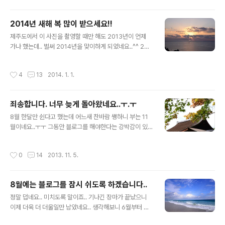
온다고 눈이 반겨주는건.... 전혀 반갑지 않은데..-_-;; 지금
기온이 아침에는 영하 2도네요..;;겨울이 오는것인가 싶을
2014년 새해 복 많이 받으세요!!
정도.. 다음주에는 날이 풀린다는 이야기도 있긴한데..일기
글 내용
예보가 안 맞는건 미국도 마찬가지인거 같습니다 ㅋㅋ 암
제주도에서 이 사진을 촬영할 때만 해도 2013년이 언제
튼 미국에 있다보니 이야기를 많이 풀고 싶긴한데..상황이
가나 했는데.. 벌써 2014년을 맞이하게 되었네요..^^ 201
블로그를 자유롭게 할 분위기는 아닌거 같아서..그래도 최
3년에는 블로그에 많이 신경쓰지 못했는데, 2014년에는
대한 노력은 해보겠습니다 ㅎㅎ 그나저나 홍콩 여행기... 아
그것보단 조금 더 신경을 쓰도록 노력하겠습니다^^ 2014
작성시간
4
13
2014. 1. 1.
그 전에 일본..
년 한해 이루고자 하시는 일 모두 잘 되시길 바라면서.. 새
해 복 많이 받으세요!
죄송합니다. 너무 늦게 돌아왔네요..ㅜ.ㅜ
글 내용
8월 한달만 쉰다고 했는데 어느새 찬바람 쌩하니 부는 11
월이네요..ㅜㅜ 그동안 블로그를 해야한다는 강박감이 있
었나봐요.. 즐겁지는 않고 하던거니까 그냥 해야한다는 의
무감에 빠져서.. 그러다가 한번 놓으니 해방감에 빠져 계속
작성시간
0
14
2013. 11. 5.
안하게 되더라구요..;; 3개월 넘게 쉬다보니 이제는 다시 블
로그를 하고 싶다는 생각이 들기 시작했습니다. 이제는 다
시 뛰어볼게요..^^ 물론 언제 다시 슬럼프에 빠질지는 모르
8월에는 블로그를 잠시 쉬도록 하겠습니다..
겠지만..;;;;
글 내용
정말 덥네요.. 미치도록 말이죠.. 기나긴 장마가 끝났으니
이제 더욱 더 더울일만 남았네요.. 생각해보니 6월부터 블
로그를 제대로 하지 못한 것 같아요.. 사실 6월에는 귀차니