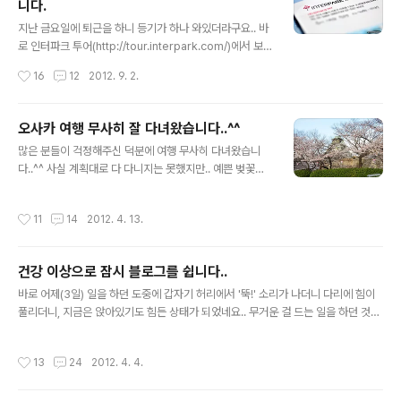
니다.
데.. 바로 어제 제 손에 D800이 쥐어져 있었습니다..ㅋㅋ
글 내용
무이자 6개월로 질렀는데, 그동안 저는 굶고 다녀야 할지
지난 금요일에 퇴근을 하니 등기가 하나 와있더라구요.. 바
도 모르겠네요..^^: 가지고 있는 장비도 좀 팔고.. 새로운 풀
로 인터파크 투어(http://tour.interpark.com/)에서 보
프레임용 표준줌렌즈도 사야하고..(응??) 암튼 당장 많이
낸 여행상품권이었습니다. 봉투를 열어보니 또 봉투가.. 뒷
작성시간
16
12
2012. 9. 2.
사용하게 되는 시기는 8일에 떠나는 일본여행 때 일거 같
면에 써 있듯이 여행상품권은 믹시 여행담에 응모를 하고
구요..
운좋게 당첨이 되어 받게 되었습니다. 그러고보니 믹시가
인터파크에 통합이 되더니 일주일에 하나씩 주제를 정해서
오사카 여행 무사히 잘 다녀왔습니다..^^
여행담을 받고 있더라구요. 그리고 선정이 되면 인터파크
글 내용
많은 분들이 걱정해주신 덕분에 여행 무사히 다녀왔습니
투어에 글을 올리고, 완료되면 이렇게 여행상품권을 보내
다..^^ 사실 계획대로 다 다니지는 못했지만.. 예쁜 벚꽃을
주고 있습니다^^ 암튼 여행상품권을 요렇게 생겼어요.. 솔
봐서 만족하고 있습니다.. 저는 여행일정이 지나면서 몸이
직히 말하면 인터넷 쇼핑하면 같이 오는 웹하드 무료이용
나아졌는데, 같이 갔던 친누나가 갑자기 다리가 너무 아프
권 같은 비주얼이..^^: 제 생각엔 뒤에 있는 번호(가렸어요..
작성시간
11
14
2012. 4. 13.
다고 해서.. 교토의 멋진 풍경을 다 보러 다니지 못한 게 너
ㅋㅋ)를 등록해서 할인을 받을 수 있지 않을까 싶습니다..^
무 아쉽네요..ㅜ.ㅜ 이제는 그냥 혼자 여행을 가야겠습니
^ 보통 제가 ..
다..ㅋㅋ 허리가 많이 낫긴 했는데, 아직 오래 앉아 있는 건
건강 이상으로 잠시 블로그를 쉽니다..
좀 힘드네요.. 여행기는 빠르면 다음주부터 슬슬 시작하도
글 내용
록 하겠습니다..^^ ?
바로 어제(3일) 일을 하던 도중에 갑자기 허리에서 '뚝!' 소리가 나더니 다리에 힘이
풀리더니, 지금은 앉아있기도 힘든 상태가 되었네요.. 무거운 걸 드는 일을 하던 것도
아닌데 갑자기 이래서 정말 당황스럽습니다..;; 게다가 당장 이번 토요일(7일)에 오사
카로 여행 가기로 했는데.. 정말 난감하기 짝이 없는 상황이 되었네요.. 침 맞고 물리
작성시간
13
24
2012. 4. 4.
치료는 하고 있는데, 어느정도 회복이 될 지 모르겠습니다.. 웬만하면 여행은 가려고
합니다.. 동행인도 있다보니 안 갈 수는 없고.. 다만 일정을 대폭 줄이거나, 저는 호텔