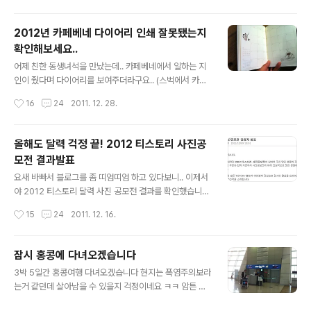
사실 뭐 화려한 건 아니구요..(그렇게 만들지도 못하고..;;)
저걸 시안으로 해서 3가지를 만들어 봤습니다.. 색상만 바
2012년 카페베네 다이어리 인쇄 잘못됐는지
꿔서 3가지를 만들어 봤습니다.. 그리고 3개의 사진에 적
확인해보세요..
용을 시켜봤습니다.. 하나는 주간, 하나는 피사체가 복잡할
글 내용
때, 하나는 야간입니다.. 우선은 기존의 낙관입니다.. 다음
어제 친한 동생녀석을 만났는데.. 카페베네에서 일하는 지
은 첫번째 낙관입니다.. 다음은 두번째 낙관.. 마지막으로
인이 줬다며 다이어리를 보여주더라구요.. (스벅에서 카페
세번째 낙관입니다.. 기존것을 포함한 4가지 중에 어떤게
베네 다이어리를 보니 느낌이 희한하네..ㅋㅋ) 암튼 이게 남
작성시간
16
24
2011. 12. 28.
가장 나은지 알려주시면 감사드리겠습니다..^^ 아님 어떤
다른 비밀(?)을 가진 녀석이라고나 할까요.. 카페베네에서
색으로 하는게 ..
판매하고 있는 다이어리라고 하네요.. 8천원이라고 하던
가.. 암튼 평범해보이는 비밀은 10월 달력에 있습니다.. 뭔
올해도 달력 걱정 끝! 2012 티스토리 사진공
지 잘 모르시겠다구요? 이제 보이시나요? 바로 요 부분.. 9
모전 결과발표
일 다음이 11일입니다.. 그렇다보니 11~14일이 잘못 인쇄
글 내용
되었다고 하네요.. (원래는 10일~13일이어야 합니다..) 뒤
요새 바빠서 블로그를 좀 띠엄띠엄 하고 있다보니.. 이제서
늦게 이 사실을 알고 전량 반품하고 현재는 제대로 된걸 판
야 2012 티스토리 달력 사진 공모전 결과를 확인했습니
매하고 있을거라는군요.. 동생녀석 말로는 카페베네에서
다.. 그리고 저는 스크롤을 확 내려 달력이 당선되었는지 확
작성시간
15
24
2011. 12. 16.
잘못 인쇄된 걸 공지를 따로 안한거 같다고..;; 암튼 초반에
인을 했죠.. 응?? 뭐.. 제 사진이 당선 될 리가 없으니까요..
카페베네 다..
ㅋㅋ (솔직히.. 되면 비리가 있는 수준의 사진이었으니..ㅋ
ㅋ) 암튼.. 이것으로 3년 연속 예쁜 탁상달력을 구할 필요가
잠시 홍콩에 다녀오겠습니다
없어졌습니다..... ....라고 마냥 좋아하기엔.. 좀 씁쓸한게 사
글 내용
3박 5일간 홍콩여행 다녀오겠습니다 현지는 폭염주의보라
실이에요.. 제 사진이 당첨이 되지 않아 씁쓸한 것이 아니
는거 같던데 살아남을 수 있을지 걱정이네요 ㅋㅋ 암튼 잘
라.. 사진은 계속 찍고 있는데 당선작들처럼 뭔가 감성적이
다녀오겠습니다^^ iPhone 에서 작성된 글입니다.
거나 새로운 구도, 색감의 사진이 아닌.. 뭔가.. 그냥 영혼이