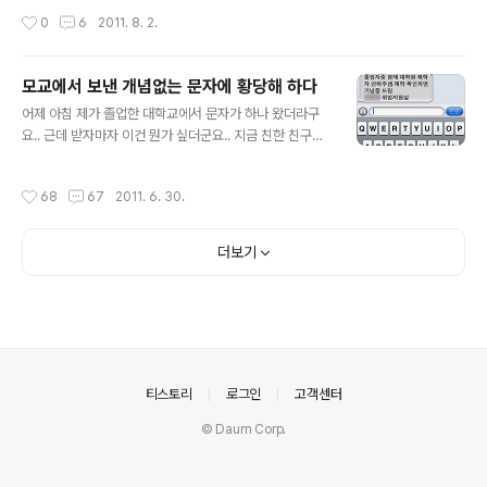
없는 사진 같다고나 할까.. 사실 사진에 대한 지식은 초창기
작성시간
0
6
2011. 8. 2.
에 slrclub에서 조금 얻은 것으로 지금까지..
모교에서 보낸 개념없는 문자에 황당해 하다
글 내용
어제 아침 제가 졸업한 대학교에서 문자가 하나 왔더라구
요.. 근데 받자마자 이건 뭔가 싶더군요.. 지금 친한 친구한
테 문자를 돌린건가요? 취업지원실이 제 친구는 아니고..
대학교 취업지원실에서 이렇게 개념없는 문자를 보내는게
작성시간
68
67
2011. 6. 30.
말이 되는건지 모르겠습니다.. '연락주셈.' 이라니.. 대학에
서 안내문자를 보내면서.. 장난치는건가요? 취업지원실 교
직원, 조교, 아니면 근로장학생이 작성해서 보낸 것 같은
더보기
데.. 비싼 등록금 걷어서 이런 개념없는 인간한테 월급을 준
다니.. 어이가 없군요.. 괜히 학교 규모 키워서 명문대학으
로 도약한다고 하지 말고, 이런 개념없는 인간에게 개념이
뭔지 알려주는데 노력을 기울였으면 합니다.. 학교 구성원
의 수준이 이렇게 낮은데 어떻게 명문대로 도약을 한다고
ㄱㅅㄹ 를 지껄이는지.. 겉만..
의안내
티스토리
로그인
고객센터
© Daum Corp.