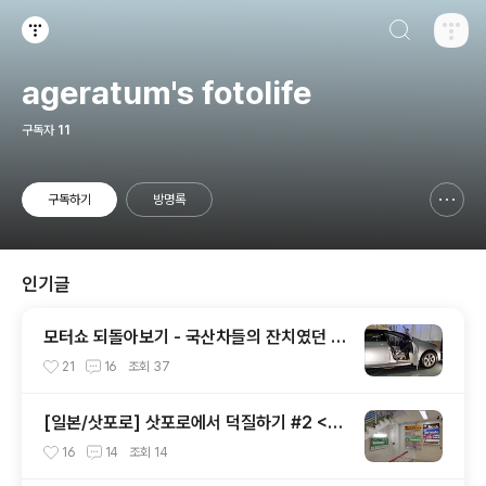
검색하기
티스토리
ageratum's fotolife
구독자
11
구독하기
방명록
신고하기 레이어
열기
인기글
모터쇼 되돌아보기 - 국산차들의 잔치였던 2
002 서울모터쇼
21
16
조회
37
[일본/삿포로] 삿포로에서 덕질하기 #2 <애
니메이트 주변>
16
14
조회
14