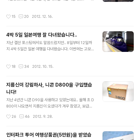
생각보다 시차적응은 잘 되고 있어 다행이긴 한데.. 심심해
겠네요..^^ 추운 미시건에서 따뜻한 플로리다까지 다녀오
요..ㅜ.ㅜ 한국에 있을때보단 블로그를 잘 못할거 같지만,
는게 이번 여행이었습니다. 여행은 대충 이런 경로로 이동
작성시간
15
20
2012. 12. 16.
최대한 공백을 최소화 하도록 노력하겠습니다..^^ 소소한
했고, 거리를 보니 약 3200마일이 나오네요.. 실제 이동거
소식들로 자주 포스팅 해보겠습니다.. 일본 여행기도 많이
리는 40..
올리구요..^^ 그럼 이만 생존 소식을 마치도록 하겠습니다..
4박 5일 일본여행 잘 다녀왔습니다..
^^
글 내용
지난 결산 포스팅에서도 말씀드렸지만.. 8일부터 12일까
지 4박 5일간 일본 여행을 다녀왔습니다. 이번에는 고모님
의 가이드로 다녀왔구요..(항공권만 제 돈으로..ㅋ) 그렇다
보니 새로운 곳 보다는 익숙한 간사이지역을 또 가게 되었
작성시간
18
34
2012. 10. 15.
네요.. 여기만 4번째이다보니 이제는 설레임 보단 그냥 다
시 왔구나 하는 느낌이지만.. 그래도 가니까 좋긴 하더라구
요..ㅋㅋ 원래 계획은 오사카, 고베, 교토를 보는 것이었는
지름신이 강림하사, 니콘 D800을 구입했습
데, 마지막날 나라까지 보고 와서 간사이 주요 4개 도시를
니다!
다 보고 오게 되었네요.. 이래저래 많이 보기도 했고, 새로
글 내용
운 곳도 보고 왔습니다. 그리고 새롭게 영입한 니콘 D800
지난 4년간 니콘 D90을 사용하고 있었는데요.. 올해 초 D
을 들고 가는 첫 여행이었는데, 아직은 적응이 필요하다는
800이 나오면서 지름신이 오셨다가 겨우 참았고, 보급형
생각이 많이 들었네요..-_-;;ㅋㅋ 암튼 봄에 다녀온 여행기
풀프레임 바디인 D600의 루머가 돌고, 가격도 낮게 책정
작성시간
26
46
2012. 9. 28.
를 마무리 해야 ..
되었다는 것만 믿고 있다가, 막상 최근에 출시되니 가격이
예상외로 높다는 걸 알게되니.. 갑자기 또 D800의 지름신
이 슬금슬금 오더라구요..;; 그래서 "에이.. 그냥 가격이나
인터파크 투어 여행상품권(5만원)을 받았습
한번 알아보자.." 하며 여기저기 쇼핑몰을 클릭해봤을 뿐인