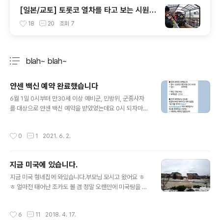
[일본/교토] 토롯코 열차를 타고 보는 시원한
풍경
18
20
조회
7
blah~ blah~
분류 전체보기
주요 글 목록
얀센 백신 예약 완료했습니다
글 내용
6월 1일 0시부터 만30세 이상 예비군, 민방위, 군종사자
를 대상으로 얀센 백신 예약을 받았었는데요 0시 되자마자
바로 예약을 했습니다. 100만회분이라 그래도 여유가 있
을 줄 알았는데 18시간만에 예약이 끝났다는걸 보면.. 백신
작성시간
0
1
2021. 6. 2.
불안감이 무색할 만큼 다들 빠른 접종을 원하는 것 같았습
니다. 얀센 백신은 한번만 접종하면 되는거라 더 좋은거 같
더라구요 암튼 백신 접종에 속도내고 있으니 얼른 팬더믹
지금 미국에 있습니다.
이 끝났으면 좋겠습니다 이제는 다들 아실거 같지만 백신
글 내용
접종 예약은 아래 링크로 가시면 됩니다. https://ncvr.kd
지금 미국 형네집에 와있습니다.부모님 모시고 왔어요 ㅎ
ca.go.kr/cobk/index.html
ㅎ 얼마전 태어난 조카도 볼 겸 정말 오랜만에 미국땅을 다
시 밟았습니다. 약 3주 동안 있으려고 해요. 13시간이 느려
서 지금 화요일 오전 10시입니다. 그런데 4월 중순인데 눈
작성시간
6
11
2018. 4. 17.
오는거 무엇.. 지난주에는 날씨 괜찮았다고 하는데..저희가