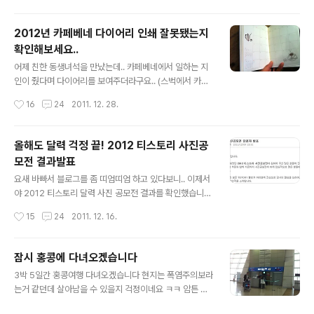
사실 뭐 화려한 건 아니구요..(그렇게 만들지도 못하고..;;)
저걸 시안으로 해서 3가지를 만들어 봤습니다.. 색상만 바
2012년 카페베네 다이어리 인쇄 잘못됐는지
꿔서 3가지를 만들어 봤습니다.. 그리고 3개의 사진에 적
확인해보세요..
용을 시켜봤습니다.. 하나는 주간, 하나는 피사체가 복잡할
글 내용
때, 하나는 야간입니다.. 우선은 기존의 낙관입니다.. 다음
어제 친한 동생녀석을 만났는데.. 카페베네에서 일하는 지
은 첫번째 낙관입니다.. 다음은 두번째 낙관.. 마지막으로
인이 줬다며 다이어리를 보여주더라구요.. (스벅에서 카페
세번째 낙관입니다.. 기존것을 포함한 4가지 중에 어떤게
베네 다이어리를 보니 느낌이 희한하네..ㅋㅋ) 암튼 이게 남
작성시간
16
24
2011. 12. 28.
가장 나은지 알려주시면 감사드리겠습니다..^^ 아님 어떤
다른 비밀(?)을 가진 녀석이라고나 할까요.. 카페베네에서
색으로 하는게 ..
판매하고 있는 다이어리라고 하네요.. 8천원이라고 하던
가.. 암튼 평범해보이는 비밀은 10월 달력에 있습니다.. 뭔
올해도 달력 걱정 끝! 2012 티스토리 사진공
지 잘 모르시겠다구요? 이제 보이시나요? 바로 요 부분.. 9
모전 결과발표
일 다음이 11일입니다.. 그렇다보니 11~14일이 잘못 인쇄
글 내용
되었다고 하네요.. (원래는 10일~13일이어야 합니다..) 뒤
요새 바빠서 블로그를 좀 띠엄띠엄 하고 있다보니.. 이제서
늦게 이 사실을 알고 전량 반품하고 현재는 제대로 된걸 판
야 2012 티스토리 달력 사진 공모전 결과를 확인했습니
매하고 있을거라는군요.. 동생녀석 말로는 카페베네에서
다.. 그리고 저는 스크롤을 확 내려 달력이 당선되었는지 확
작성시간
15
24
2011. 12. 16.
잘못 인쇄된 걸 공지를 따로 안한거 같다고..;; 암튼 초반에
인을 했죠.. 응?? 뭐.. 제 사진이 당선 될 리가 없으니까요..
카페베네 다..
ㅋㅋ (솔직히.. 되면 비리가 있는 수준의 사진이었으니..ㅋ
ㅋ) 암튼.. 이것으로 3년 연속 예쁜 탁상달력을 구할 필요가
잠시 홍콩에 다녀오겠습니다
없어졌습니다..... ....라고 마냥 좋아하기엔.. 좀 씁쓸한게 사
글 내용
3박 5일간 홍콩여행 다녀오겠습니다 현지는 폭염주의보라
실이에요.. 제 사진이 당첨이 되지 않아 씁쓸한 것이 아니
는거 같던데 살아남을 수 있을지 걱정이네요 ㅋㅋ 암튼 잘
라.. 사진은 계속 찍고 있는데 당선작들처럼 뭔가 감성적이
다녀오겠습니다^^ iPhone 에서 작성된 글입니다.
거나 새로운 구도, 색감의 사진이 아닌.. 뭔가.. 그냥 영혼이