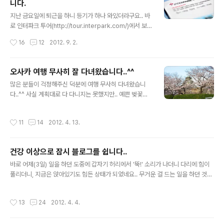
니다.
데.. 바로 어제 제 손에 D800이 쥐어져 있었습니다..ㅋㅋ
글 내용
무이자 6개월로 질렀는데, 그동안 저는 굶고 다녀야 할지
지난 금요일에 퇴근을 하니 등기가 하나 와있더라구요.. 바
도 모르겠네요..^^: 가지고 있는 장비도 좀 팔고.. 새로운 풀
로 인터파크 투어(http://tour.interpark.com/)에서 보
프레임용 표준줌렌즈도 사야하고..(응??) 암튼 당장 많이
낸 여행상품권이었습니다. 봉투를 열어보니 또 봉투가.. 뒷
작성시간
16
12
2012. 9. 2.
사용하게 되는 시기는 8일에 떠나는 일본여행 때 일거 같
면에 써 있듯이 여행상품권은 믹시 여행담에 응모를 하고
구요..
운좋게 당첨이 되어 받게 되었습니다. 그러고보니 믹시가
인터파크에 통합이 되더니 일주일에 하나씩 주제를 정해서
오사카 여행 무사히 잘 다녀왔습니다..^^
여행담을 받고 있더라구요. 그리고 선정이 되면 인터파크
글 내용
많은 분들이 걱정해주신 덕분에 여행 무사히 다녀왔습니
투어에 글을 올리고, 완료되면 이렇게 여행상품권을 보내
다..^^ 사실 계획대로 다 다니지는 못했지만.. 예쁜 벚꽃을
주고 있습니다^^ 암튼 여행상품권을 요렇게 생겼어요.. 솔
봐서 만족하고 있습니다.. 저는 여행일정이 지나면서 몸이
직히 말하면 인터넷 쇼핑하면 같이 오는 웹하드 무료이용
나아졌는데, 같이 갔던 친누나가 갑자기 다리가 너무 아프
권 같은 비주얼이..^^: 제 생각엔 뒤에 있는 번호(가렸어요..
작성시간
11
14
2012. 4. 13.
다고 해서.. 교토의 멋진 풍경을 다 보러 다니지 못한 게 너
ㅋㅋ)를 등록해서 할인을 받을 수 있지 않을까 싶습니다..^
무 아쉽네요..ㅜ.ㅜ 이제는 그냥 혼자 여행을 가야겠습니
^ 보통 제가 ..
다..ㅋㅋ 허리가 많이 낫긴 했는데, 아직 오래 앉아 있는 건
건강 이상으로 잠시 블로그를 쉽니다..
좀 힘드네요.. 여행기는 빠르면 다음주부터 슬슬 시작하도
글 내용
록 하겠습니다..^^ ?
바로 어제(3일) 일을 하던 도중에 갑자기 허리에서 '뚝!' 소리가 나더니 다리에 힘이
풀리더니, 지금은 앉아있기도 힘든 상태가 되었네요.. 무거운 걸 드는 일을 하던 것도
아닌데 갑자기 이래서 정말 당황스럽습니다..;; 게다가 당장 이번 토요일(7일)에 오사
카로 여행 가기로 했는데.. 정말 난감하기 짝이 없는 상황이 되었네요.. 침 맞고 물리
작성시간
13
24
2012. 4. 4.
치료는 하고 있는데, 어느정도 회복이 될 지 모르겠습니다.. 웬만하면 여행은 가려고
합니다.. 동행인도 있다보니 안 갈 수는 없고.. 다만 일정을 대폭 줄이거나, 저는 호텔