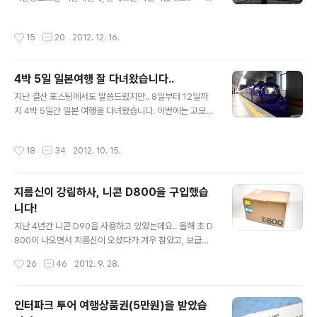
생각보다 시차적응은 잘 되고 있어 다행이긴 한데.. 심심해
겠네요..^^ 추운 미시건에서 따뜻한 플로리다까지 다녀오
요..ㅜ.ㅜ 한국에 있을때보단 블로그를 잘 못할거 같지만,
는게 이번 여행이었습니다. 여행은 대충 이런 경로로 이동
작성시간
15
20
2012. 12. 16.
최대한 공백을 최소화 하도록 노력하겠습니다..^^ 소소한
했고, 거리를 보니 약 3200마일이 나오네요.. 실제 이동거
소식들로 자주 포스팅 해보겠습니다.. 일본 여행기도 많이
리는 40..
올리구요..^^ 그럼 이만 생존 소식을 마치도록 하겠습니다..
4박 5일 일본여행 잘 다녀왔습니다..
^^
글 내용
지난 결산 포스팅에서도 말씀드렸지만.. 8일부터 12일까
지 4박 5일간 일본 여행을 다녀왔습니다. 이번에는 고모님
의 가이드로 다녀왔구요..(항공권만 제 돈으로..ㅋ) 그렇다
보니 새로운 곳 보다는 익숙한 간사이지역을 또 가게 되었
작성시간
18
34
2012. 10. 15.
네요.. 여기만 4번째이다보니 이제는 설레임 보단 그냥 다
시 왔구나 하는 느낌이지만.. 그래도 가니까 좋긴 하더라구
요..ㅋㅋ 원래 계획은 오사카, 고베, 교토를 보는 것이었는
지름신이 강림하사, 니콘 D800을 구입했습
데, 마지막날 나라까지 보고 와서 간사이 주요 4개 도시를
니다!
다 보고 오게 되었네요.. 이래저래 많이 보기도 했고, 새로
글 내용
운 곳도 보고 왔습니다. 그리고 새롭게 영입한 니콘 D800
지난 4년간 니콘 D90을 사용하고 있었는데요.. 올해 초 D
을 들고 가는 첫 여행이었는데, 아직은 적응이 필요하다는
800이 나오면서 지름신이 오셨다가 겨우 참았고, 보급형
생각이 많이 들었네요..-_-;;ㅋㅋ 암튼 봄에 다녀온 여행기
풀프레임 바디인 D600의 루머가 돌고, 가격도 낮게 책정
작성시간
26
46
2012. 9. 28.
를 마무리 해야 ..
되었다는 것만 믿고 있다가, 막상 최근에 출시되니 가격이
예상외로 높다는 걸 알게되니.. 갑자기 또 D800의 지름신
이 슬금슬금 오더라구요..;; 그래서 "에이.. 그냥 가격이나
인터파크 투어 여행상품권(5만원)을 받았습
한번 알아보자.." 하며 여기저기 쇼핑몰을 클릭해봤을 뿐인