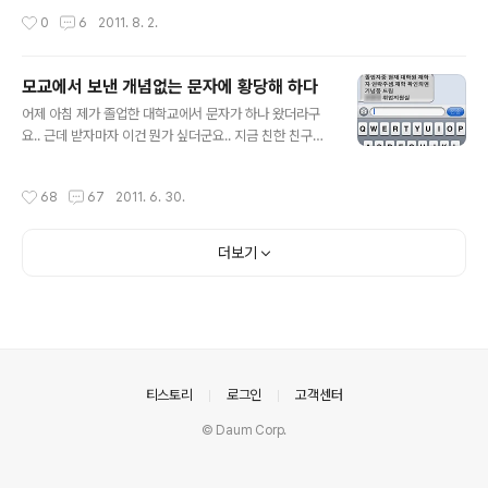
없는 사진 같다고나 할까.. 사실 사진에 대한 지식은 초창기
작성시간
0
6
2011. 8. 2.
에 slrclub에서 조금 얻은 것으로 지금까지..
모교에서 보낸 개념없는 문자에 황당해 하다
글 내용
어제 아침 제가 졸업한 대학교에서 문자가 하나 왔더라구
요.. 근데 받자마자 이건 뭔가 싶더군요.. 지금 친한 친구한
테 문자를 돌린건가요? 취업지원실이 제 친구는 아니고..
대학교 취업지원실에서 이렇게 개념없는 문자를 보내는게
작성시간
68
67
2011. 6. 30.
말이 되는건지 모르겠습니다.. '연락주셈.' 이라니.. 대학에
서 안내문자를 보내면서.. 장난치는건가요? 취업지원실 교
직원, 조교, 아니면 근로장학생이 작성해서 보낸 것 같은
더보기
데.. 비싼 등록금 걷어서 이런 개념없는 인간한테 월급을 준
다니.. 어이가 없군요.. 괜히 학교 규모 키워서 명문대학으
로 도약한다고 하지 말고, 이런 개념없는 인간에게 개념이
뭔지 알려주는데 노력을 기울였으면 합니다.. 학교 구성원
의 수준이 이렇게 낮은데 어떻게 명문대로 도약을 한다고
ㄱㅅㄹ 를 지껄이는지.. 겉만..
의안내
티스토리
로그인
고객센터
© Daum Corp.