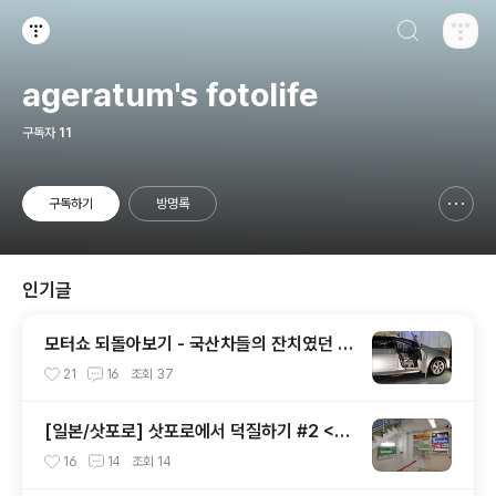
검색하기
티스토리
ageratum's fotolife
구독자
11
구독하기
방명록
신고하기 레이어
열기
인기글
모터쇼 되돌아보기 - 국산차들의 잔치였던 2
002 서울모터쇼
21
16
조회
37
[일본/삿포로] 삿포로에서 덕질하기 #2 <애
니메이트 주변>
16
14
조회
14