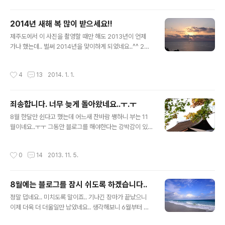
온다고 눈이 반겨주는건.... 전혀 반갑지 않은데..-_-;; 지금
기온이 아침에는 영하 2도네요..;;겨울이 오는것인가 싶을
2014년 새해 복 많이 받으세요!!
정도.. 다음주에는 날이 풀린다는 이야기도 있긴한데..일기
글 내용
예보가 안 맞는건 미국도 마찬가지인거 같습니다 ㅋㅋ 암
제주도에서 이 사진을 촬영할 때만 해도 2013년이 언제
튼 미국에 있다보니 이야기를 많이 풀고 싶긴한데..상황이
가나 했는데.. 벌써 2014년을 맞이하게 되었네요..^^ 201
블로그를 자유롭게 할 분위기는 아닌거 같아서..그래도 최
3년에는 블로그에 많이 신경쓰지 못했는데, 2014년에는
대한 노력은 해보겠습니다 ㅎㅎ 그나저나 홍콩 여행기... 아
그것보단 조금 더 신경을 쓰도록 노력하겠습니다^^ 2014
작성시간
4
13
2014. 1. 1.
그 전에 일본..
년 한해 이루고자 하시는 일 모두 잘 되시길 바라면서.. 새
해 복 많이 받으세요!
죄송합니다. 너무 늦게 돌아왔네요..ㅜ.ㅜ
글 내용
8월 한달만 쉰다고 했는데 어느새 찬바람 쌩하니 부는 11
월이네요..ㅜㅜ 그동안 블로그를 해야한다는 강박감이 있
었나봐요.. 즐겁지는 않고 하던거니까 그냥 해야한다는 의
무감에 빠져서.. 그러다가 한번 놓으니 해방감에 빠져 계속
작성시간
0
14
2013. 11. 5.
안하게 되더라구요..;; 3개월 넘게 쉬다보니 이제는 다시 블
로그를 하고 싶다는 생각이 들기 시작했습니다. 이제는 다
시 뛰어볼게요..^^ 물론 언제 다시 슬럼프에 빠질지는 모르
8월에는 블로그를 잠시 쉬도록 하겠습니다..
겠지만..;;;;
글 내용
정말 덥네요.. 미치도록 말이죠.. 기나긴 장마가 끝났으니
이제 더욱 더 더울일만 남았네요.. 생각해보니 6월부터 블
로그를 제대로 하지 못한 것 같아요.. 사실 6월에는 귀차니