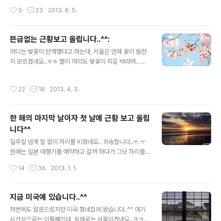
즘이 발동해서 잘 안했었고, 7월에는 일이 너무 바빠서 제
작성시간
5
23
2013. 8. 5.
대로 못했어요.. 그리고 8월이 되니 일 + 더위 탓에 퇴근하
고 오면 솔직히 너무 피곤해요..ㅜ.ㅜ 아무래도 농장일을 하
다보니 하루종일 비닐하우스에 있다보면 정말 녹초가 되곤
뜬금없는 근황보고 올립니다..^^:
합니다.. 그래서 일단은 8월 한달간은 블로그 생각을 접고
글 내용
일만 하는게 나을 것 같았어요.. 어설프게 하느니 집중할 수
어디는 벚꽃이 만개했다고 하는데, 서울은 언제 꽃이 필런
있을때까지 블로그를 쉬는게 맞다고 생각했습니다. 죄송하
지 모르겠네요..ㅎㅎ 빨리 여의도 벚꽃이 피길 바라며.. 사
지만 8월에는 생업에 집중하도록 하겠습니다. 9월에는 다
진을 선택해봤습니다.. 암튼 뜬금없이 근황보고를 올리는
시 의욕을 찾고 열심히 하도록 노력할게요.. 그럼 더운 8월
이유는.. 뭔가 좀 정리가 필요한때인거 같아서요..^^: 1. 최
작성시간
22
18
2013. 4. 3.
무더위 건강하게..
근 몇일 사이 이상하게 일이 좀 많았습니다. 봄이라 농장일
도 많아졌고, 이런저런 약속도 많았지만.. 특히 컴퓨터가 갑
자기 뻗어 버리는 바람에 부랴부랴 부품 받아서 조립을 했
한 해의 마지막 날이자 첫 날에 근황 보고 올립
는데, 하드 백업을 못한 상태라 남는 하드에 윈도를 깔았더
니다^^
니 버벅대서 안되겠네요..;; 그래서 뒤늦게 SSD를 구입했
글 내용
습니다. 이 녀석만으로도 본체가격이 나오네요..ㅜ.ㅜ 암튼
일주일 넘게 말 없이 자리를 비웠네요.. 죄송합니다..ㅜ.ㅜ
SSD를 수령하고 다시 윈도를 설치하면 완전 정상화가 될
원래는 일본 여행기를 예약하고 갈까 하다가 그냥 자리를
것 같습니다. 2. 몇일 간 블로깅을 못한 이유는 컴퓨터 탓이
비웠네요.. 어차피 관리를 못하는데 포스팅만 하면 그것도
작성시간
14
36
2013. 1. 1.
기도 했습니다..
좀 이상할거 같아서..^^: 포스팅 하는 지금, 한국은 새해를
맞이 했겠네요.. 저는 지금 미국에서 2012년의 마지막 날
을 보내고 있습니다.. 미국에 있는 형의 연말 휴가에 맞춰 1
지금 미국에 있습니다..^^
2월 22일부터 30일까지 여행을 다녀왔어요. 한국에는 1
글 내용
저번에도 말씀드렸지만 미국 형네집에 왔습니다..^^ 여기
월 21일에 다시 돌아가는데, 그 전까지는 그냥 집안에 있어
시간상으로는 이틀째인데, 실제로는 사흘이겠네요..ㅋㅋ
야 한다는 압박이..ㅋ 대신 그동안 블로그에 집중할 수는 있