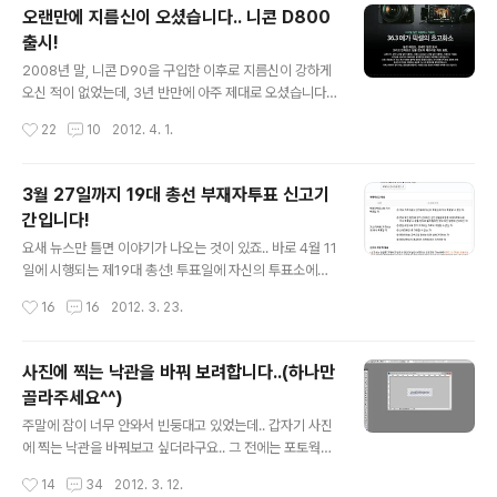
에서 계속 쉬던가 하려구요.. 어느정도 걸을 수 있기를 바랄 뿐입니다.. (평소에는 면
오랜만에 지름신이 오셨습니다.. 니콘 D800
세점에서 물건을 사는 일도 드문데, 이번에는 뭘 또 그리 샀는지..;;) 나름 벚꽃 구경도
출시!
하고, 이대호 선수..
글 내용
2008년 말, 니콘 D90을 구입한 이후로 지름신이 강하게
오신 적이 없었는데, 3년 반만에 아주 제대로 오셨습니다.
바로 니콘 D800이 출시되었다는 소식을 접하게 된 것이
작성시간
22
10
2012. 4. 1.
죠!! 이제 신제품이 나올 때가 됐는데 싶어 SLR클럽에 갔더
니, 니콘 포럼은 D800과 D4로 후끈하더군요. 그동안 이
렇다 할 신제품이 나오지 않아 루머만 가득했던 니콘포럼
3월 27일까지 19대 총선 부재자투표 신고기
에 봄바람이 불기 시작했다고나 할까요. 역시 올림픽이 열
간입니다!
리는 해에는 고급기종들이 꼭 나오네요. 암튼 D4는 웬만한
글 내용
중고차 값이니 패스하고(이건 줘도 잘 못쓰니 아웃오브 안
요새 뉴스만 틀면 이야기가 나오는 것이 있죠.. 바로 4월 11
중), 언젠가 풀프레임 바디를 가지겠다고 꿈을 꾸던 저에게
일에 시행되는 제19대 총선! 투표일에 자신의 투표소에서
D800의 출시 소식은 희소식이자 지름신과의 전쟁을 선언
투표를 하실 수 없는 분들은.. 바로 오늘 3월 23일부터 27
작성시간
16
16
2012. 3. 23.
하게 된 계기가 되었네요. D800은 니콘의 화상처리 엔진
일까지 우편이나 직접 부재자투표 신고서를 제출하시면, 4
인 EXPEED의 3번..
월 5일~6일에 투표를 하실 수 있습니다.. 부재자투표 신고
양식은 포털사이트에서 '부재자투표' 로 검색하시면.. 바로
사진에 찍는 낙관을 바꿔 보려합니다..(하나만
위와 같은 안내페이지가 나옵니다.. 그리고 를 눌러 양식을
골라주세요^^)
받으신 후 작성하시면 됩니다.. 작성방법은 아주 쉽기때문
글 내용
에 보면 다 아실 수 있을겁니다..^^ 저는 23일부터 들어가
주말에 잠이 너무 안와서 빈둥대고 있었는데.. 갑자기 사진
게 하면 되는 줄 알고 우체국에서 부치려고 했는데.. 23일
에 찍는 낙관을 바꿔보고 싶더라구요.. 그 전에는 포토웍스
부터 접수를 받는다고 하네요..;; 그런데 보니까.. 그냥 우체
를 이용해 단순히 텍스트를 써서 붙였는데.. 이번에는 약간
작성시간
14
34
2012. 3. 12.
통에 넣으면 되더군요..;; 암튼.. 오늘 우체국에 다시 가..
을 효과를 주고 만든 PNG파일을 붙여볼까 싶더라구요..